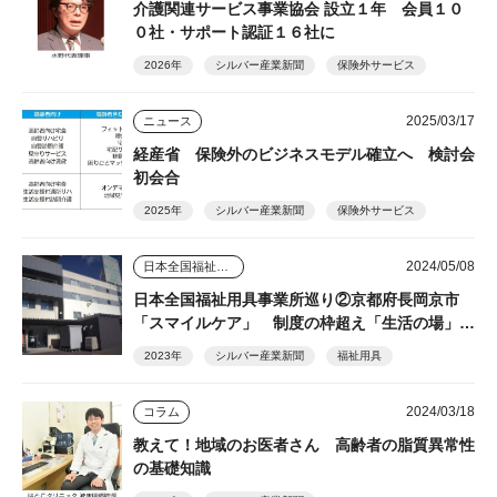
介護関連サービス事業協会 設立１年 会員１０
０社・サポート認証１６社に
2026年
シルバー産業新聞
保険外サービス
2025/03/17
ニュース
経産省 保険外のビジネスモデル確立へ 検討会
初会合
2025年
シルバー産業新聞
保険外サービス
2024/05/08
日本全国福祉用具事業所巡り
日本全国福祉用具事業所巡り②京都府長岡京市
「スマイルケア」 制度の枠超え「生活の場」を
支える
2023年
シルバー産業新聞
福祉用具
2024/03/18
コラム
教えて！地域のお医者さん 高齢者の脂質異常性
の基礎知識