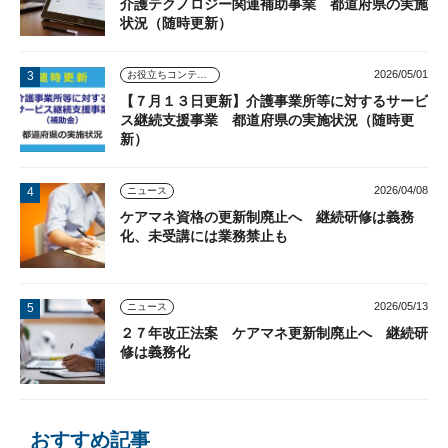
介護テクノロジー関連補助事業 都道府県の実施
状況（随時更新）
2026/05/01
お役立ちコンテンツ
【７月１３日更新】介護事業所等に対するサービ
ス継続支援事業 都道府県の実施状況（随時更
新）
2026/04/08
ニュース
ケアマネ資格の更新制廃止へ 継続研修は義務
化、未受講には業務禁止も
2026/05/13
ニュース
２７年改正法案 ケアマネ更新制廃止へ 継続研
修は義務化
おすすめ記事