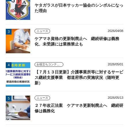
ヤタガラスが日本サッカー協会のシンボルになっ
た理由
2026/04/08
ニュース
ケアマネ資格の更新制廃止へ 継続研修は義務
化、未受講には業務禁止も
2026/05/01
お役立ちコンテンツ
【７月１３日更新】介護事業所等に対するサービ
ス継続支援事業 都道府県の実施状況（随時更
新）
2026/05/13
ニュース
２７年改正法案 ケアマネ更新制廃止へ 継続研
修は義務化