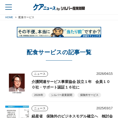
HOME
配食サービス
戻る
配食サービスの記事一覧
2026/04/15
ニュース
介護関連サービス事業協会 設立１年 会員１０
０社・サポート認証１６社に
2026年
シルバー産業新聞
保険外サービス
2025/03/17
ニュース
経産省 保険外のビジネスモデル確立へ 検討会