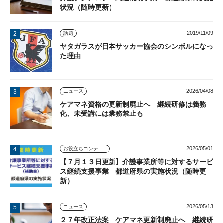
状況（随時更新）
2019/11/09
話題
ヤタガラスが日本サッカー協会のシンボルになっ
た理由
2026/04/08
ニュース
ケアマネ資格の更新制廃止へ 継続研修は義務
化、未受講には業務禁止も
2026/05/01
お役立ちコンテンツ
【７月１３日更新】介護事業所等に対するサービ
ス継続支援事業 都道府県の実施状況（随時更
新）
2026/05/13
ニュース
２７年改正法案 ケアマネ更新制廃止へ 継続研