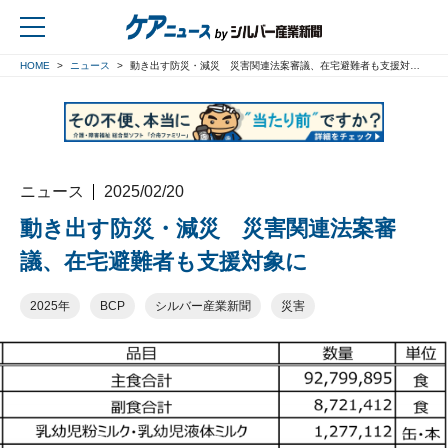
HOME
ニュース
動き出す防災・減災 災害関連法案審議、在宅避難者も支援対象に
戻る
ニュース
2025/02/20
動き出す防災・減災 災害関連法案審
議、在宅避難者も支援対象に
2025年
BCP
シルバー産業新聞
災害