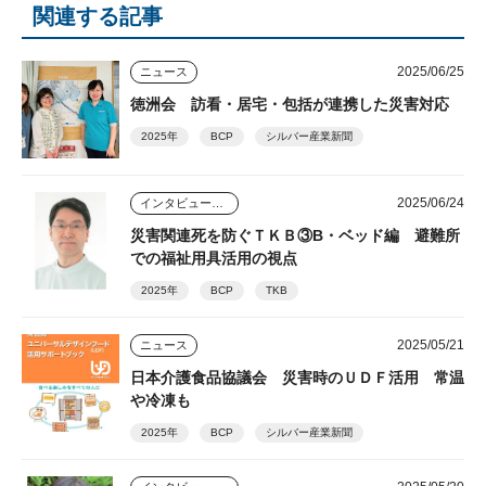
関連する記事
2025/06/25
ニュース
徳洲会 訪看・居宅・包括が連携した災害対応
2025年
BCP
シルバー産業新聞
2025/06/24
インタビュー・座談会
災害関連死を防ぐＴＫＢ③B・ベッド編 避難所
での福祉用具活用の視点
2025年
BCP
TKB
2025/05/21
ニュース
日本介護食品協議会 災害時のＵＤＦ活用 常温
や冷凍も
2025年
BCP
シルバー産業新聞