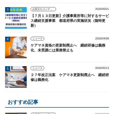
2026/05/01
お役立ちコンテンツ
【７月１３日更新】介護事業所等に対するサービ
ス継続支援事業 都道府県の実施状況（随時更
新）
2026/04/08
ニュース
ケアマネ資格の更新制廃止へ 継続研修は義務
化、未受講には業務禁止も
2026/05/13
ニュース
２７年改正法案 ケアマネ更新制廃止へ 継続研
修は義務化
おすすめ記事