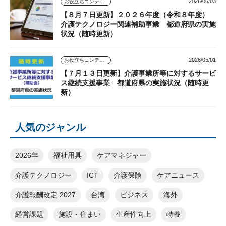
2026/06/03
お役立ちコンテンツ
【８月７日更新】２０２６年度（令和８年度）
介護テクノロジー関連補助事業 都道府県の実施
状況（随時更新）
2026/05/01
お役立ちコンテンツ
【７月１３日更新】介護事業所等に対するサービ
ス継続支援事業 都道府県の実施状況（随時更
新）
人気のジャンル
2026年
福祉用具
ケアマネジャー
介護テクノロジー
ICT
介護保険
ケアニュース
介護報酬改定 2027
台湾
ビジネス
海外
経営課題
施設・住まい
生産性向上
特養