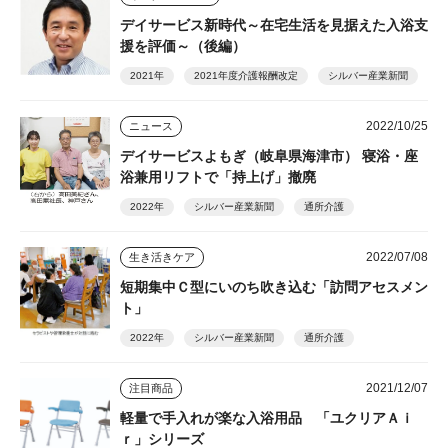
デイサービス新時代～在宅生活を見据えた入浴支
援を評価～（後編）
2021年
2021年度介護報酬改定
シルバー産業新聞
2022/10/25
ニュース
デイサービスよもぎ（岐阜県海津市） 寝浴・座
浴兼用リフトで「持上げ」撤廃
2022年
シルバー産業新聞
通所介護
2022/07/08
生き活きケア
短期集中Ｃ型にいのち吹き込む「訪問アセスメン
ト」
2022年
シルバー産業新聞
通所介護
2021/12/07
注目商品
軽量で手入れが楽な入浴用品 「ユクリアＡｉ
ｒ」シリーズ