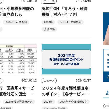
2017/06/10
2017/06/10
ス
ニュース
回・小規模多機能の
認知症GH 「胃ろう・経管
定員見直しも
栄養」対応不可７割
シルバー産業新聞
2017年
シルバー産業新聞
険
介護保険
2024/06/12
2024/01/17
ス
ニュース
行 医療系４サービ
２０２４年度介護報酬改定
度者対応を促進 予
のポイント【各サービスの
算拡大
共通事項】
2024年度介護報酬改定
2024年
2024年度介護報酬改定
お
ー産業新聞
シルバー産業新聞