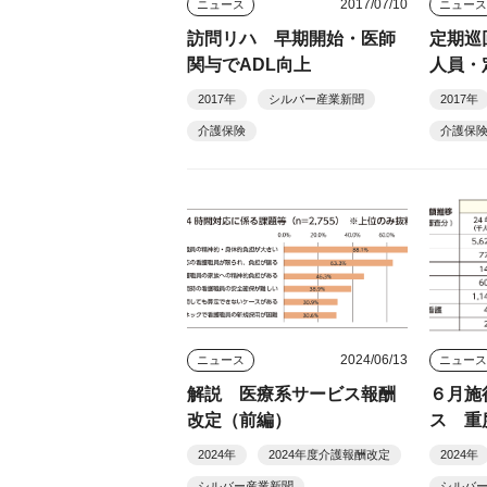
2017/07/10
ニュース
ニュー
訪問リハ 早期開始・医師
定期巡
関与でADL向上
人員・
2017年
シルバー産業新聞
2017年
介護保険
介護保
2024/06/13
ニュース
ニュー
解説 医療系サービス報酬
６月施
改定（前編）
ス 重
防は減
2024年
2024年度介護報酬改定
2024年
シルバー産業新聞
シルバ