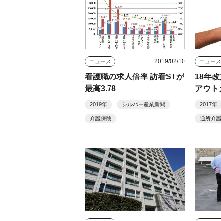
2019/02/10
ニュース
ニュー
看護職の求人倍率 訪看STが
18年
最高3.78
アウト
2019年
シルバー産業新聞
2017年
介護保険
通所介