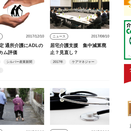
2017/12/10
2017/08/10
ス
ニュース
改定 通所介護にADLの
居宅介護支援 集中減算廃
カム評価
止？見直し？
シルバー産業新聞
2017年
ケアマネジャー
護