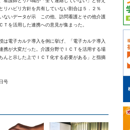
、看護師とリハ職が「全く連絡していない」と答え
とリハビリ方針を共有していない割合は５．２％
いないデータが示 この他、訪問看護とその他介護
ＣＴを活用した連携への意見が集まった。
授は電子カルテ導入を例に挙げ、「電子カルテ導入
連携が大変だった。介護分野でＩＣＴを活用する場
ちんと示した上でＩＣＴ化する必要がある」と指摘
日号