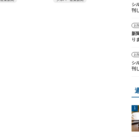
シ
刊
お
新
り
お
シ
刊