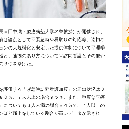
長＝田中滋・慶應義塾大学名誉教授）が開催され、
省は論点として▽緊急時や看取りの対応等、適切な
ョンの大規模化と安定した提供体制について▽理学
護と、連携のあり方について▽訪問看護とその他介
の３つを挙げた。
を評価する「緊急時訪問看護加算」の届出状況は３
８０％、７人以上の場合９５％。また、重度な医療
」についても３人未満の場合８４％で、７人以上の
ンほど届出をしている割合が高いデータが示され