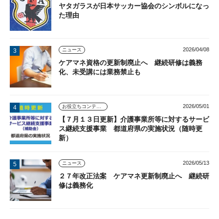
ヤタガラスが日本サッカー協会のシンボルになっ
た理由
2026/04/08
ニュース
ケアマネ資格の更新制廃止へ 継続研修は義務
化、未受講には業務禁止も
2026/05/01
お役立ちコンテンツ
【７月１３日更新】介護事業所等に対するサービ
ス継続支援事業 都道府県の実施状況（随時更
新）
2026/05/13
ニュース
２７年改正法案 ケアマネ更新制廃止へ 継続研
修は義務化