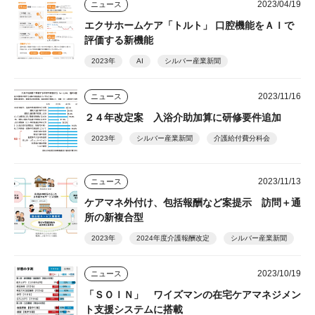
2023/04/19
ニュース
エクサホームケア「トルト」 口腔機能をＡＩで
評価する新機能
2023年
AI
シルバー産業新聞
2023/11/16
ニュース
２４年改定案 入浴介助加算に研修要件追加
2023年
シルバー産業新聞
介護給付費分科会
2023/11/13
ニュース
ケアマネ外付け、包括報酬など案提示 訪問＋通
所の新複合型
2023年
2024年度介護報酬改定
シルバー産業新聞
2023/10/19
ニュース
「ＳＯＩＮ」 ワイズマンの在宅ケアマネジメン
ト支援システムに搭載