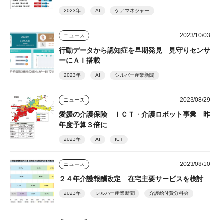
2023年
AI
ケアマネジャー
2023/10/03
ニュース
行動データから認知症を早期発見 見守りセンサ
ーにＡＩ搭載
2023年
AI
シルバー産業新聞
2023/08/29
ニュース
愛媛の介護保険 ＩＣＴ・介護ロボット事業 昨
年度予算３倍に
2023年
AI
ICT
2023/08/10
ニュース
２４年介護報酬改定 在宅主要サービスを検討
2023年
シルバー産業新聞
介護給付費分科会