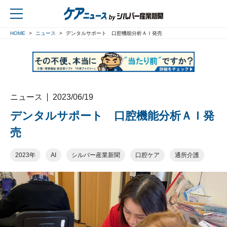
HOME
ニュース
デンタルサポート 口腔機能分析ＡＩ発売
戻る
ニュース
2023/06/19
デンタルサポート 口腔機能分析ＡＩ発
売
2023年
AI
シルバー産業新聞
口腔ケア
通所介護