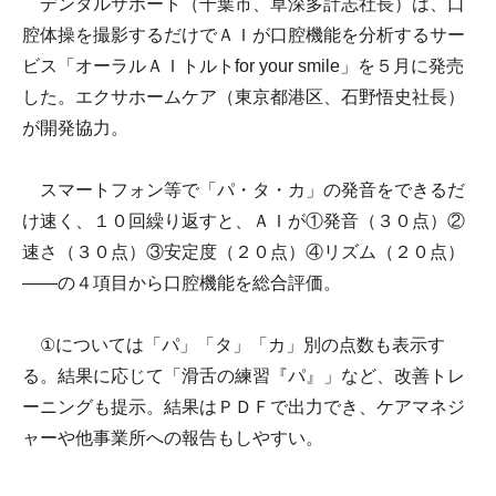
デンタルサポート（千葉市、草深多計志社長）は、口
腔体操を撮影するだけでＡＩが口腔機能を分析するサー
ビス「オーラルＡＩトルトfor your smile」を５月に発売
した。エクサホームケア（東京都港区、石野悟史社長）
が開発協力。
スマートフォン等で「パ・タ・カ」の発音をできるだ
け速く、１０回繰り返すと、ＡＩが①発音（３０点）②
速さ（３０点）③安定度（２０点）④リズム（２０点）
――の４項目から口腔機能を総合評価。
①については「パ」「タ」「カ」別の点数も表示す
る。結果に応じて「滑舌の練習『パ』」など、改善トレ
ーニングも提示。結果はＰＤＦで出力でき、ケアマネジ
ャーや他事業所への報告もしやすい。