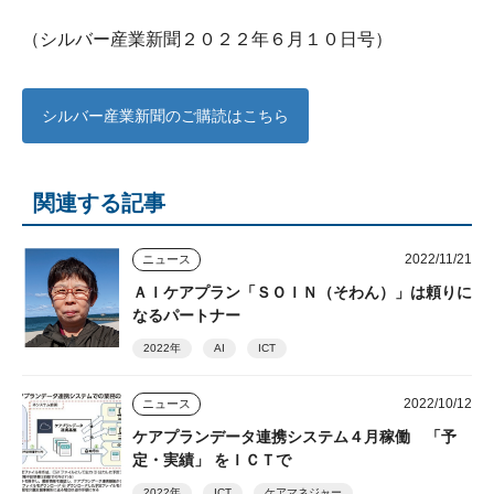
（シルバー産業新聞２０２２年６月１０日号）
シルバー産業新聞のご購読はこちら
関連する記事
2022/11/21
ニュース
ＡＩケアプラン「ＳＯＩＮ（そわん）」は頼りに
なるパートナー
2022年
AI
ICT
2022/10/12
ニュース
ケアプランデータ連携システム４月稼働 「予
定・実績」 をＩＣＴで
2022年
ICT
ケアマネジャー