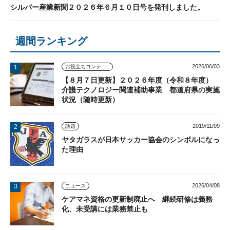
シルバー産業新聞２０２６年６月１０日号を発刊しました。
週間ランキング
2026/06/03
お役立ちコンテンツ
【８月７日更新】２０２６年度（令和８年度）
介護テクノロジー関連補助事業 都道府県の実施
状況（随時更新）
2019/11/09
話題
ヤタガラスが日本サッカー協会のシンボルになっ
た理由
2026/04/08
ニュース
ケアマネ資格の更新制廃止へ 継続研修は義務
化、未受講には業務禁止も