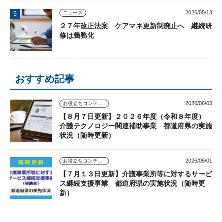
2026/05/13
ニュース
２７年改正法案 ケアマネ更新制廃止へ 継続研
修は義務化
おすすめ記事
2026/06/03
お役立ちコンテンツ
【８月７日更新】２０２６年度（令和８年度）
介護テクノロジー関連補助事業 都道府県の実施
状況（随時更新）
2026/05/01
お役立ちコンテンツ
【７月１３日更新】介護事業所等に対するサービ
ス継続支援事業 都道府県の実施状況（随時更
新）