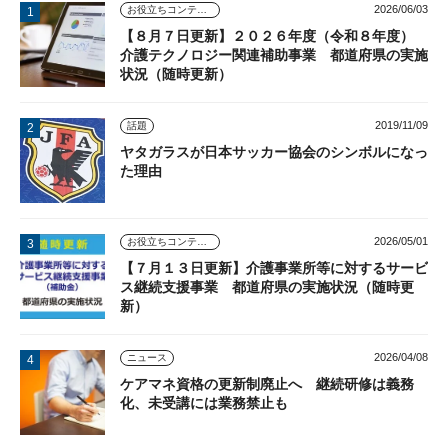
2026/06/03
お役立ちコンテンツ
【８月７日更新】２０２６年度（令和８年度）
介護テクノロジー関連補助事業 都道府県の実施
状況（随時更新）
2019/11/09
話題
ヤタガラスが日本サッカー協会のシンボルになっ
た理由
2026/05/01
お役立ちコンテンツ
【７月１３日更新】介護事業所等に対するサービ
ス継続支援事業 都道府県の実施状況（随時更
新）
2026/04/08
ニュース
ケアマネ資格の更新制廃止へ 継続研修は義務
化、未受講には業務禁止も