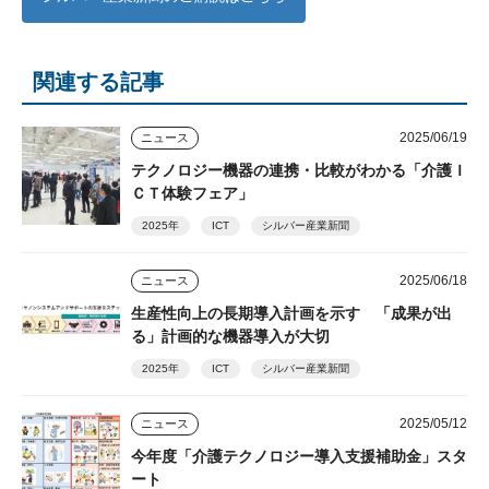
関連する記事
2025/06/19
ニュース
テクノロジー機器の連携・比較がわかる「介護Ｉ
ＣＴ体験フェア」
2025年
ICT
シルバー産業新聞
2025/06/18
ニュース
生産性向上の長期導入計画を示す 「成果が出
る」計画的な機器導入が大切
2025年
ICT
シルバー産業新聞
2025/05/12
ニュース
今年度「介護テクノロジー導入支援補助金」スタ
ート