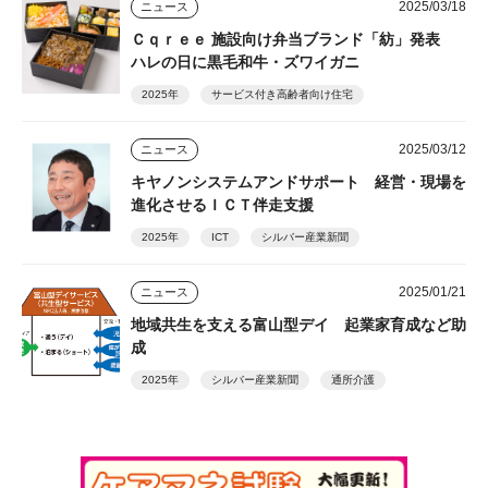
2025/03/18
ニュース
Ｃｑｒｅｅ 施設向け弁当ブランド「紡」発表
ハレの日に黒毛和牛・ズワイガニ
2025年
サービス付き高齢者向け住宅
2025/03/12
ニュース
キヤノンシステムアンドサポート 経営・現場を
進化させるＩＣＴ伴走支援
2025年
ICT
シルバー産業新聞
2025/01/21
ニュース
地域共生を支える富山型デイ 起業家育成など助
成
2025年
シルバー産業新聞
通所介護