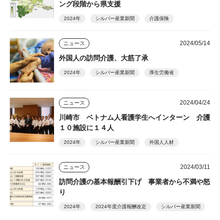
ング段階から県支援
2024年
シルバー産業新聞
介護保険
2024/05/14
ニュース
外国人の訪問介護、大筋了承
2024年
シルバー産業新聞
厚生労働省
2024/04/24
ニュース
川崎市 ベトナム人看護学生へインターン 介護
１０施設に１４人
2024年
シルバー産業新聞
外国人人材
2024/03/11
ニュース
訪問介護の基本報酬引下げ 事業者から不満や怒
り
2024年
2024年度介護報酬改定
シルバー産業新聞