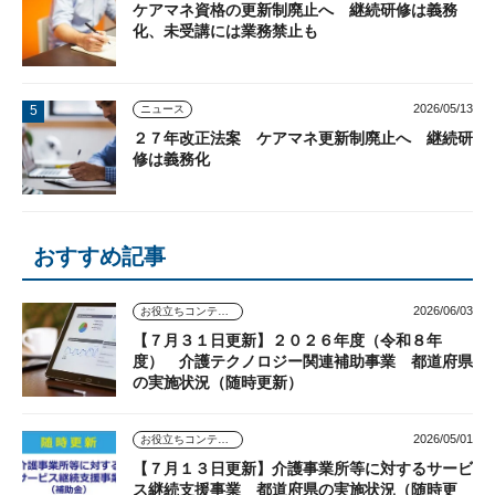
ケアマネ資格の更新制廃止へ 継続研修は義務
化、未受講には業務禁止も
2026/05/13
ニュース
２７年改正法案 ケアマネ更新制廃止へ 継続研
修は義務化
おすすめ記事
2026/06/03
お役立ちコンテンツ
【７月３１日更新】２０２６年度（令和８年
度） 介護テクノロジー関連補助事業 都道府県
の実施状況（随時更新）
2026/05/01
お役立ちコンテンツ
【７月１３日更新】介護事業所等に対するサービ
ス継続支援事業 都道府県の実施状況（随時更