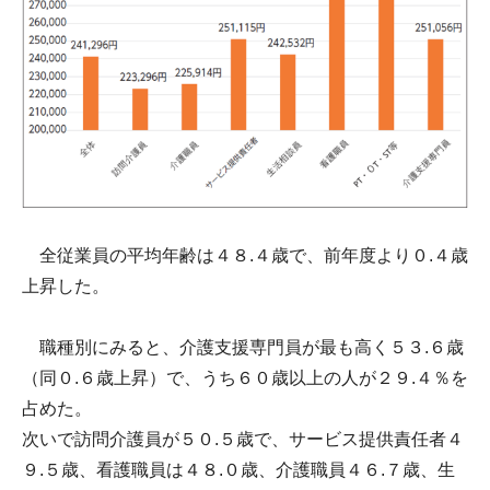
全従業員の平均年齢は４８.４歳で、前年度より０.４歳
上昇した。
職種別にみると、介護支援専門員が最も高く５３.６歳
（同０.６歳上昇）で、うち６０歳以上の人が２９.４％を
占めた。
次いで訪問介護員が５０.５歳で、サービス提供責任者４
９.５歳、看護職員は４８.０歳、介護職員４６.７歳、生