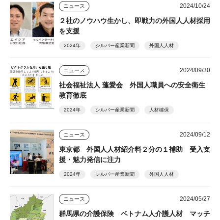
2024/10/24
ニュース
２社のノウハウ生かし、即戦力の外国人人材採用
を支援
2024年
シルバー産業新聞
外国人人材
2024/09/30
ニュース
社会福祉法人 蓬愛会 外国人職員への安全衛生
教育徹底
2024年
シルバー産業新聞
人材確保
2024/09/12
ニュース
東京都 外国人人材紹介料２分の１補助 受入支
援・魅力発信に注力
2024年
シルバー産業新聞
外国人人材
2024/05/27
ニュース
群馬県の介護保険 ベトナム人介護人材 マッチ