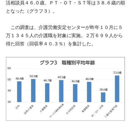
活相談員４６.０歳、ＰＴ・ＯＴ・ＳＴ等は３８.６歳の順
となった（グラフ３）。
この調査は、介護労働安定センターが昨年１０月に５
万１３４５人の介護職を対象に実施。２万６９９人から
得た回答（回収率４０.３％）を集計した。