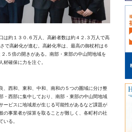
は約１３０.６万人、高齢者数は約４２.３万人で高
速さで高齢化が進む。高齢化率は、最高の御杖村は６
と２.５倍の開きがある。南部・東部の中山間地域を
人材確保に力を注ぐ。
良、西和、東和、中和、南和の５つの圏域に分け整
部・西部に集中しており、南部・東部の中山間地域
サービスに地域差が生じる可能性があるなど課題が
般の事業者が採算を取ることが難しく、各町村の社
ている。