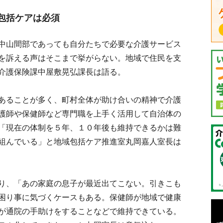
包括ケアは必須
中山間部であっても自分たちで必要な介護サービス
を訴える声はそこまで挙がらない。地域で住民を支
介護保険課中屋敷晃弘課長は語る。
あることが多く、町村全体が助け合いの精神で介護
護師や保健師など専門職を上手く活用して自治体の
「現在の体制を５年、１０年後も維持できるかは難
組んでいる」と地域包括ケア推進室丸岡嘉人室長は
り、「あの家庭の息子が最近出てこない。引きこも
困り事に気づくケースもある。保健師が地域で健康
が通院の手助けをすることなどで維持できている。