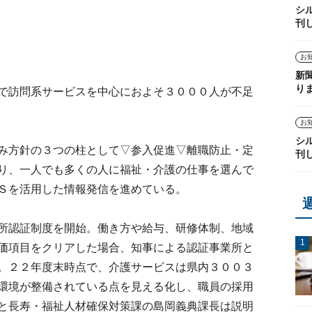
シ
刊
お
新
り
で訪問系サービスを中心におよそ３０００人が不足
お
シ
み方針の３つの柱として▽参入促進▽離職防止・定
刊
り、一人でも多くの人に福祉・介護の仕事を選んで
Ｓを活用した情報発信を進めている。
所認証制度を開始。働き方や給与、研修体制、地域
価項目をクリアした場合、知事による認証事業所と
。２２年度末時点で、介護サービスは県内３００３
環境が整備されている点を見える化し、職員の採用
と長寿・福祉人材確保対策課の島岡義典課長は説明