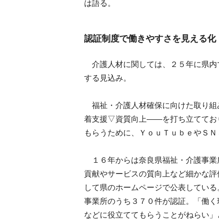
は語る。
認証制度で働きやすさを見える化
介護人材に関しては、２５年に県内
する見込み。
福祉・介護人材確保に向けた取り組
着支援▽資質向上――を打ち立ててお
もらうために、ＹｏｕＴｕｂｅやＳＮ
１６年からは奈良県福祉・介護事業
貢献やサービスの質向上など細かな評
して県のホームページで公表している
事業所のうち３７０件が認証。「働く
などに役立ててもらうことがねらい」