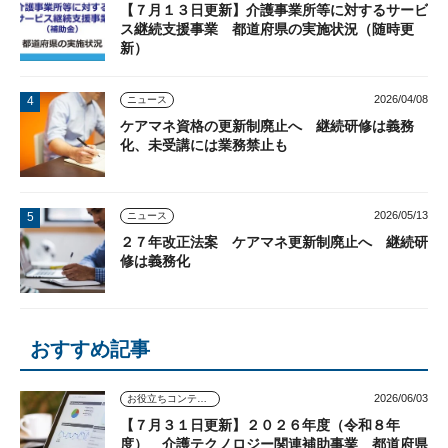
【７月１３日更新】介護事業所等に対するサービ
ス継続支援事業 都道府県の実施状況（随時更
新）
2026/04/08
ニュース
ケアマネ資格の更新制廃止へ 継続研修は義務
化、未受講には業務禁止も
2026/05/13
ニュース
２７年改正法案 ケアマネ更新制廃止へ 継続研
修は義務化
おすすめ記事
2026/06/03
お役立ちコンテンツ
【７月３１日更新】２０２６年度（令和８年
度） 介護テクノロジー関連補助事業 都道府県