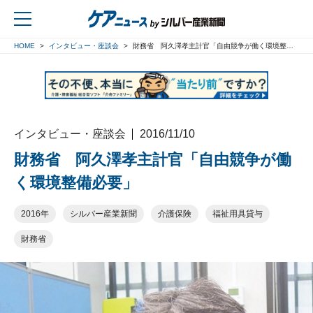
HOME
インタビュー・座談会
財務省 阿久澤孝主計官「自由競争が働く環境整備必要」
戻る
インタビュー・座談会
2016/11/10
財務省 阿久澤孝主計官「自由競争が働
く環境整備必要」
2016年
シルバー産業新聞
介護保険
福祉用具貸与
財務省