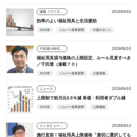
2016/04/10
連載《プリズム》
効率のよい福祉用具と生活援助
2016年
シルバー産業新聞
介護ロボット
2019/06/10
千田透の時代を読む視点
福祉用具貸与価格の上限設定、ルール見直すべき
／千田透（連載７０）
2019年
シルバー産業新聞
介護保険
2019/04/10
ニュース
上限制で前月比3.9％減 単価・利用者ダブル減
2019年
シルバー産業新聞
上限価格
2018/09/13
インタビュー・座談会
施行直前！福祉用具上限価格「適切に選択しても