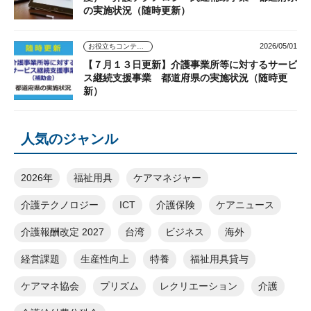
の実施状況（随時更新）
2026/05/01
お役立ちコンテンツ
【７月１３日更新】介護事業所等に対するサービ
ス継続支援事業 都道府県の実施状況（随時更
新）
人気のジャンル
2026年
福祉用具
ケアマネジャー
介護テクノロジー
ICT
介護保険
ケアニュース
介護報酬改定 2027
台湾
ビジネス
海外
経営課題
生産性向上
特養
福祉用具貸与
ケアマネ協会
プリズム
レクリエーション
介護