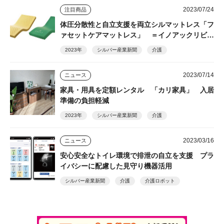
2023/07/24
注目商品
体圧分散性と自立支援を両立シルマットレス「フ
ァセットケアマットレス」 ＝イノアックリビン
グ＝
2023年
シルバー産業新聞
介護
2023/07/14
ニュース
家具・用具を定額レンタル 「カリ家具」 入居
準備の負担軽減
2023年
シルバー産業新聞
介護
2023/03/16
ニュース
安心安全なトイレ環境で排泄の自立を支援 プラ
イバシーに配慮した見守り機器活用
シルバー産業新聞
介護
介護ロボット