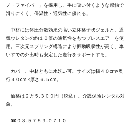
ノ・ファイバー」を採用し、手に吸い付くような感触で
滑りにくく、保温性・通気性に優れる。
中材には体圧分散効果の高い立体格子状ジェルと、通
気ウレタンの約１０倍の通気性をもつブレスエアーを使
用。三次元スプリング構造により振動吸収性が高く、車
いすでの外出時も安定した走行をサポートする。
カバー、中材ともに水洗い可。サイズは幅４０cm×奥
行４０cm ×厚さ６.５cm。
価格は２万５,３００円（税込）。介護保険レンタル対
象。
☎０３-５７５９-０７１０