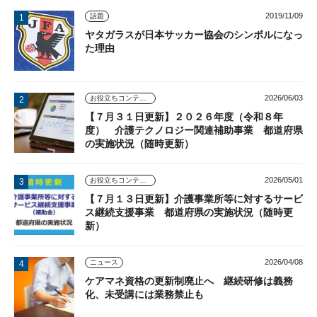
2019/11/09
話題
ヤタガラスが日本サッカー協会のシンボルになっ
た理由
2026/06/03
お役立ちコンテンツ
【７月３１日更新】２０２６年度（令和８年
度） 介護テクノロジー関連補助事業 都道府県
の実施状況（随時更新）
2026/05/01
お役立ちコンテンツ
【７月１３日更新】介護事業所等に対するサービ
ス継続支援事業 都道府県の実施状況（随時更
新）
2026/04/08
ニュース
ケアマネ資格の更新制廃止へ 継続研修は義務
化、未受講には業務禁止も