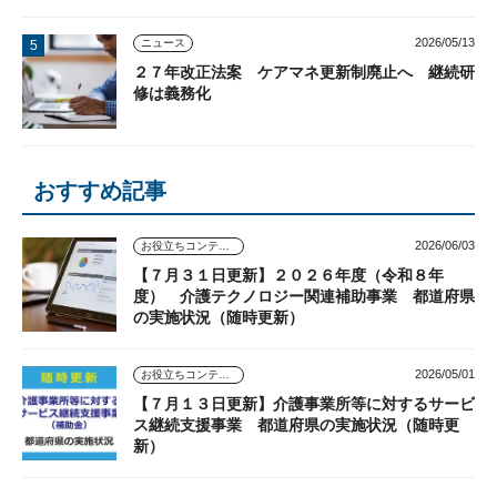
2026/05/13
ニュース
２７年改正法案 ケアマネ更新制廃止へ 継続研
修は義務化
おすすめ記事
2026/06/03
お役立ちコンテンツ
【７月３１日更新】２０２６年度（令和８年
度） 介護テクノロジー関連補助事業 都道府県
の実施状況（随時更新）
2026/05/01
お役立ちコンテンツ
【７月１３日更新】介護事業所等に対するサービ
ス継続支援事業 都道府県の実施状況（随時更
新）