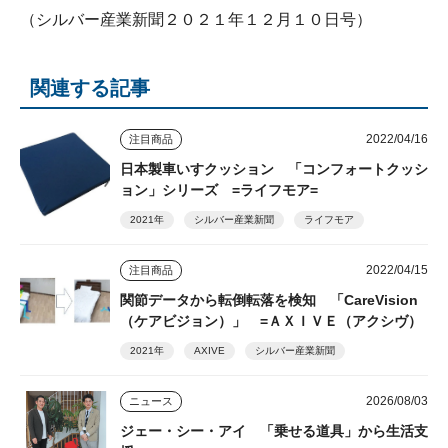
（シルバー産業新聞２０２１年１２月１０日号）
関連する記事
2022/04/16
注目商品
日本製車いすクッション 「コンフォートクッシ
ョン」シリーズ =ライフモア=
2021年
シルバー産業新聞
ライフモア
2022/04/15
注目商品
関節データから転倒転落を検知 「CareVision
（ケアビジョン）」 =ＡＸＩＶＥ（アクシヴ）
2021年
AXIVE
シルバー産業新聞
2026/08/03
ニュース
ジェー・シー・アイ 「乗せる道具」から生活支