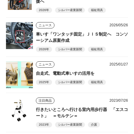
援へ
2026年
シルバー産業新聞
福祉用具
2026/05/26
ニュース
車いす「ワンタッチ固定」ＪＩＳ制定へ コンソ
ーシアム原案作成
2026年
シルバー産業新聞
福祉用具
2025/01/27
ニュース
自走式、電動式車いすの活用を
2025年
シルバー産業新聞
福祉用具
2023/07/26
注目商品
行きたいところへ行ける室内用歩行器 「エスコ
ート」 ＝モルテン＝
2023年
シルバー産業新聞
介護