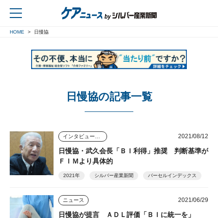
HOME
日慢協
戻る
日慢協の記事一覧
2021/08/12
インタビュー・座談会
日慢協・武久会長「ＢＩ利得」推奨 判断基準が
ＦＩＭより具体的
2021年
シルバー産業新聞
バーセルインデックス
2021/06/29
ニュース
日慢協が提言 ＡＤＬ評価「ＢＩに統一を」