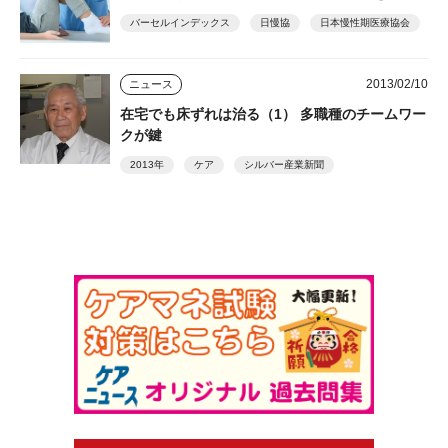
バーセルインデックス
日慢協
日本慢性期医療協会
2013/02/10
ニュース
在宅でも床ずれは治る（1） 多職種のチームワー
クが鍵
2013年
ケア
シルバー産業新聞