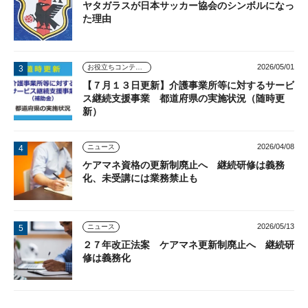
ヤタガラスが日本サッカー協会のシンボルになっ
た理由
2026/05/01
お役立ちコンテンツ
【７月１３日更新】介護事業所等に対するサービ
ス継続支援事業 都道府県の実施状況（随時更
新）
2026/04/08
ニュース
ケアマネ資格の更新制廃止へ 継続研修は義務
化、未受講には業務禁止も
2026/05/13
ニュース
２７年改正法案 ケアマネ更新制廃止へ 継続研
修は義務化