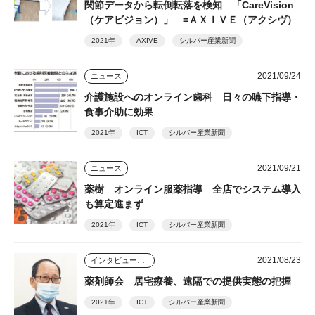
関節データから転倒転落を検知 「CareVision
（ケアビジョン）」 =ＡＸＩＶＥ（アクシヴ）
2021年
AXIVE
シルバー産業新聞
2021/09/24
ニュース
介護施設へのオンライン歯科 日々の嚥下指導・
食事介助に効果
2021年
ICT
シルバー産業新聞
2021/09/21
ニュース
薬樹 オンライン服薬指導 全店でシステム導入
も算定進まず
2021年
ICT
シルバー産業新聞
2021/08/23
インタビュー・座談会
薬剤師会 居宅療養、遠隔での提供実態の把握
2021年
ICT
シルバー産業新聞