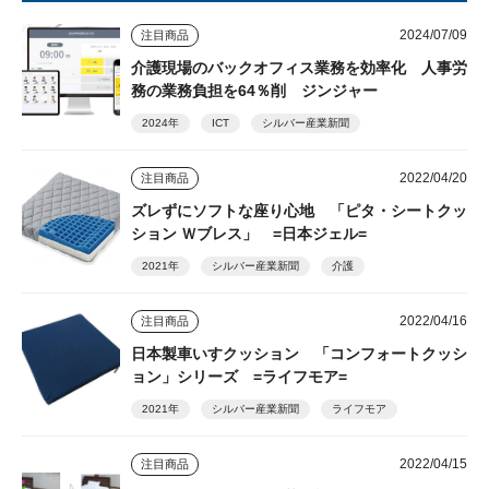
2024/07/09
注目商品
介護現場のバックオフィス業務を効率化 人事労
務の業務負担を64％削 ジンジャー
2024年
ICT
シルバー産業新聞
2022/04/20
注目商品
ズレずにソフトな座り心地 「ピタ・シートクッ
ション Ｗブレス」 =日本ジェル=
2021年
シルバー産業新聞
介護
2022/04/16
注目商品
日本製車いすクッション 「コンフォートクッシ
ョン」シリーズ =ライフモア=
2021年
シルバー産業新聞
ライフモア
2022/04/15
注目商品