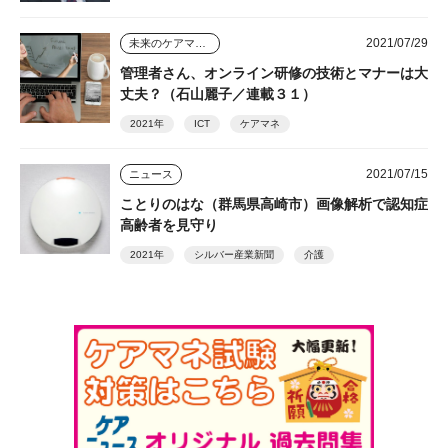
2021/07/29
未来のケアマネジャー
管理者さん、オンライン研修の技術とマナーは大
丈夫？（石山麗子／連載３１）
2021年
ICT
ケアマネ
2021/07/15
ニュース
ことりのはな（群馬県高崎市）画像解析で認知症
高齢者を見守り
2021年
シルバー産業新聞
介護