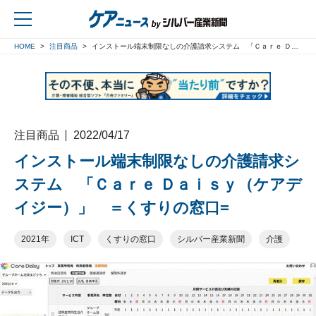
HOME
注目商品
インストール端末制限なしの介護請求システム 「Ｃａｒｅ Ｄａｉｓｙ（ケアデイジー）」 ＝くすりの窓口=
戻る
注目商品
2022/04/17
インストール端末制限なしの介護請求シ
ステム 「Ｃａｒｅ Ｄａｉｓｙ（ケアデ
イジー）」 ＝くすりの窓口=
2021年
ICT
くすりの窓口
シルバー産業新聞
介護