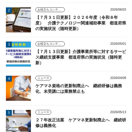
2026/06/03
お役立ちコンテンツ
【７月３１日更新】２０２６年度（令和８年
度） 介護テクノロジー関連補助事業 都道府県
の実施状況（随時更新）
2026/05/01
お役立ちコンテンツ
【７月１３日更新】介護事業所等に対するサービ
ス継続支援事業 都道府県の実施状況（随時更
新）
2026/04/08
ニュース
ケアマネ資格の更新制廃止へ 継続研修は義務
化、未受講には業務禁止も
2026/05/13
ニュース
２７年改正法案 ケアマネ更新制廃止へ 継続研
修は義務化