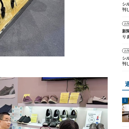
シ
刊
お
新
り
お
シ
刊