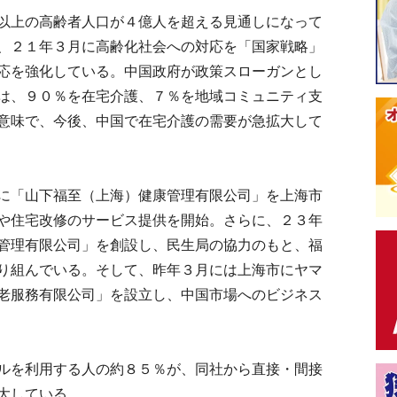
以上の高齢者人口が４億人を超える見通しになって
、２１年３月に高齢化社会への対応を「国家戦略」
応を強化している。中国政府が政策スローガンとし
は、９０％を在宅介護、７％を地域コミュニティ支
意味で、今後、中国で在宅介護の需要が急拡大して
に「山下福至（上海）健康管理有限公司」を上海市
や住宅改修のサービス提供を開始。さらに、２３年
管理有限公司」を創設し、民生局の協力のもと、福
り組んでいる。そして、昨年３月には上海市にヤマ
老服務有限公司」を設立し、中国市場へのビジネス
ルを利用する人の約８５％が、同社から直接・間接
大している。