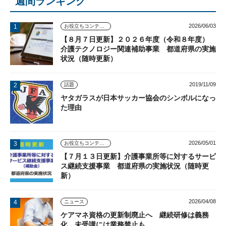
週間ランキング
2026/06/03
お役立ちコンテンツ
【８月７日更新】２０２６年度（令和８年度）
介護テクノロジー関連補助事業 都道府県の実施
状況（随時更新）
2019/11/09
話題
ヤタガラスが日本サッカー協会のシンボルになっ
た理由
2026/05/01
お役立ちコンテンツ
【７月１３日更新】介護事業所等に対するサービ
ス継続支援事業 都道府県の実施状況（随時更
新）
2026/04/08
ニュース
ケアマネ資格の更新制廃止へ 継続研修は義務
化、未受講には業務禁止も