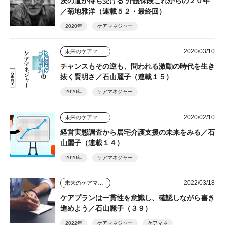
茨の道が待ち受ける 介護保険これからの２０年
／菊地雅洋（連載５２・最終回）
2020年
ケアマネジャー
2020/03/10
未来のケアマネジャー
チャンスもその逆も、問われる激動の時代を生き
抜く賢明さ／石山麗子（連載１５）
2020年
ケアマネジャー
2020/02/10
未来のケアマネジャー
経営実態調査から居宅介護支援の未来をみる／石
山麗子（連載１４）
2020年
ケアマネジャー
2022/03/18
未来のケアマネジャー
ケアプランは一貫性を意識し、確認しながら書き
進めよう／石山麗子（３９）
2022年
ケアマネジャー
ケアマネ