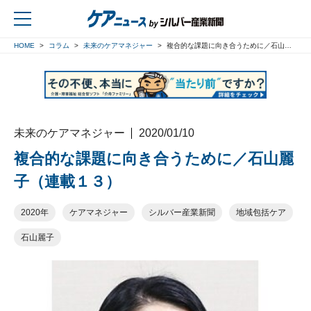
HOME
コラム
未来のケアマネジャー
複合的な課題に向き合うために／石山麗子（連載１３）
戻る
未来のケアマネジャー
2020/01/10
複合的な課題に向き合うために／石山麗
子（連載１３）
2020年
ケアマネジャー
シルバー産業新聞
地域包括ケア
石山麗子