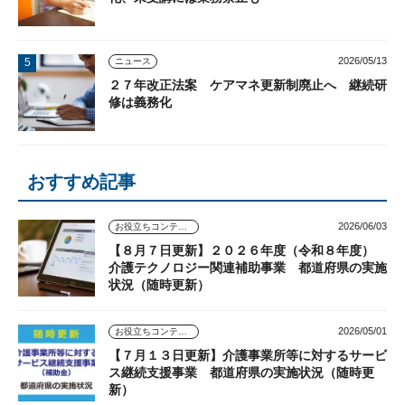
2026/05/13
ニュース
２７年改正法案 ケアマネ更新制廃止へ 継続研
修は義務化
おすすめ記事
2026/06/03
お役立ちコンテンツ
【８月７日更新】２０２６年度（令和８年度）
介護テクノロジー関連補助事業 都道府県の実施
状況（随時更新）
2026/05/01
お役立ちコンテンツ
【７月１３日更新】介護事業所等に対するサービ
ス継続支援事業 都道府県の実施状況（随時更
新）