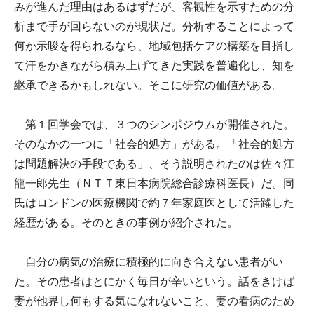
みが進んだ理由はあるはずだが、客観性を示すための分
析まで手が回らないのが現状だ。分析することによって
何か示唆を得られるなら、地域包括ケアの構築を目指し
て汗をかきながら積み上げてきた実践を普遍化し、知を
継承できるかもしれない。そこに研究の価値がある。
第１回学会では、３つのシンポジウムが開催された。
そのなかの一つに「社会的処方」がある。「社会的処方
は問題解決の手段である」、そう説明されたのは佐々江
龍一郎先生（ＮＴＴ東日本病院総合診療科医長）だ。同
氏はロンドンの医療機関で約７年家庭医として活躍した
経歴がある。そのときの事例が紹介された。
自分の病気の治療に積極的に向き合えない患者がい
た。その患者はとにかく毎日が辛いという。話をきけば
妻が他界し何もする気になれないこと、妻の看病のため