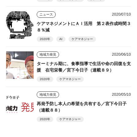
2020/07/10
ニュース
ケアマネジメントにＡＩ活用 第２表作成時間３
８％減
2020年
AI
ケアマネジャー
2020/06/10
地域力発見
ターミナル期に、食事指導で生活や命の回復を支
援 在宅栄養／宮下今日子（連載８９）
2020年
ケアマネジャー
2020/05/10
地域力発見
再発予防し本人の希望を共有する／宮下今日子
（連載８８）
2020年
ケアマネジャー