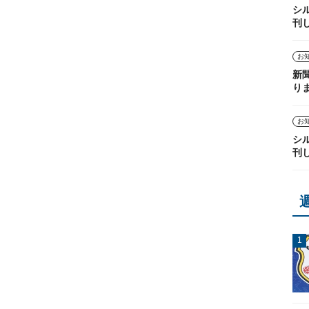
シ
刊
お
新
り
お
シ
刊