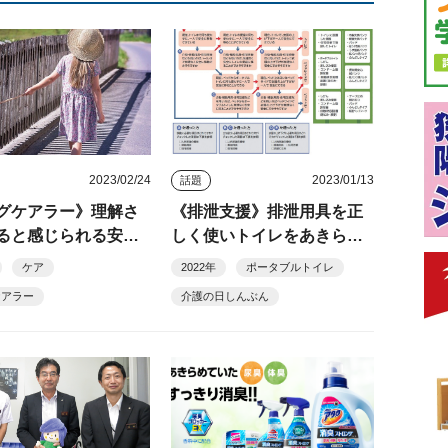
2023/02/24
2023/01/13
話題
グケアラー》理解さ
《排泄支援》排泄用具を正
ると感じられる安心
しく使いトイレをあきらめ
／高岡里衣さん（特
ない／大関美里さん（ＤＡ
ケア
2022年
ポータブルトイレ
利活動法人ふうせん
ＳＵケアＬＡＢ 代表）
ケアラー
介護の日しんぶん