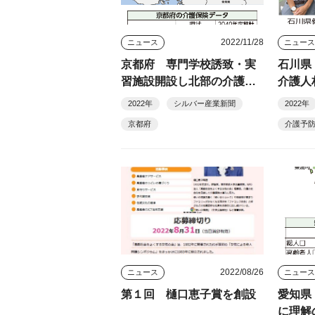
2022/11/28
ニュース
ニュー
京都府 専門学校誘致・実
石川県
習施設開設し北部の介護人
介護人
材確保
プ
2022年
シルバー産業新聞
2022年
京都府
介護予
2022/08/26
ニュース
ニュー
第１回 樋口恵子賞を創設
愛知県
に理解