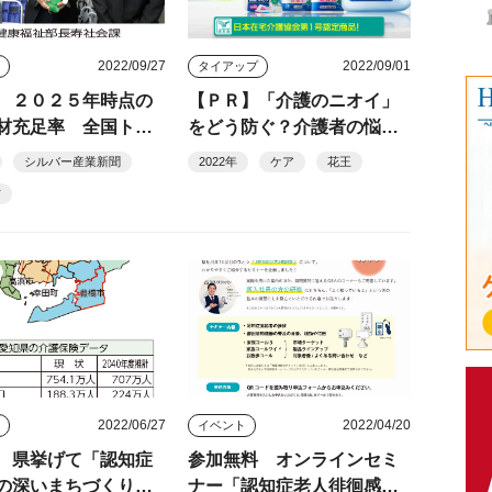
2022/09/27
2022/09/01
ス
タイアップ
 ２０２５年時点の
【ＰＲ】「介護のニオイ」
材充足率 全国トッ
をどう防ぐ？介護者の悩み
に役立つ情報とおすすめ製
シルバー産業新聞
2022年
ケア
花王
品（提供：花王）
防
2022/06/27
2022/04/20
ス
イベント
 県挙げて「認知症
参加無料 オンラインセミ
の深いまちづくり」
ナー「認知症老人徘徊感知