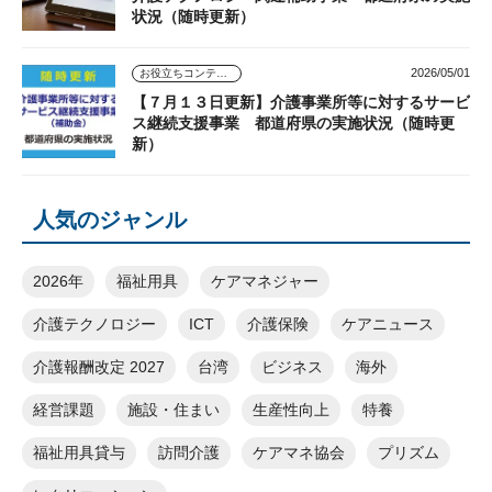
状況（随時更新）
2026/05/01
お役立ちコンテンツ
【７月１３日更新】介護事業所等に対するサービ
ス継続支援事業 都道府県の実施状況（随時更
新）
人気のジャンル
2026年
福祉用具
ケアマネジャー
介護テクノロジー
ICT
介護保険
ケアニュース
介護報酬改定 2027
台湾
ビジネス
海外
経営課題
施設・住まい
生産性向上
特養
福祉用具貸与
訪問介護
ケアマネ協会
プリズム