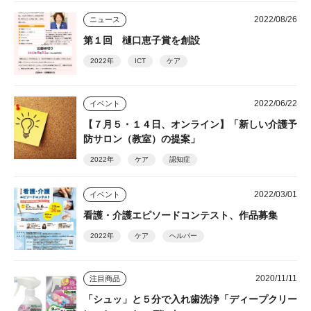
2022/08/26
ニュース
第１回 樋口恵子賞を創設
2022年
ICT
ケア
2022/06/22
イベント
【７月５・１４日、オンライン】「新しい介護予
防サロン（教室）の提案」
2022年
ケア
認知症
2022/03/01
イベント
看護・介護エピソードコンテスト、作品募集
2022年
ケア
ヘルパー
2020/11/11
注目商品
「シュッ」と５分で入れ歯洗浄「ディープクリー