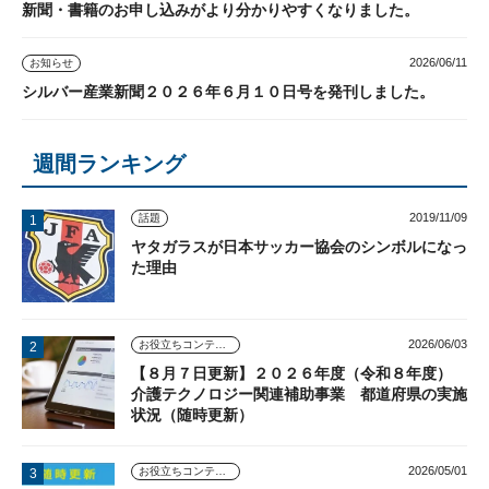
新聞・書籍のお申し込みがより分かりやすくなりました。
2026/06/11
お知らせ
シルバー産業新聞２０２６年６月１０日号を発刊しました。
週間ランキング
2019/11/09
話題
ヤタガラスが日本サッカー協会のシンボルになっ
た理由
2026/06/03
お役立ちコンテンツ
【８月７日更新】２０２６年度（令和８年度）
介護テクノロジー関連補助事業 都道府県の実施
状況（随時更新）
2026/05/01
お役立ちコンテンツ