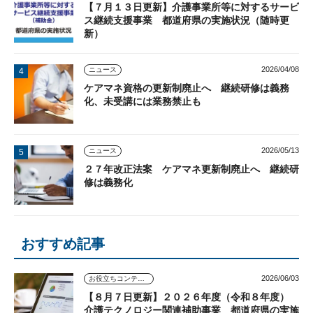
【７月１３日更新】介護事業所等に対するサービ
ス継続支援事業 都道府県の実施状況（随時更
新）
2026/04/08
ニュース
ケアマネ資格の更新制廃止へ 継続研修は義務
化、未受講には業務禁止も
2026/05/13
ニュース
２７年改正法案 ケアマネ更新制廃止へ 継続研
修は義務化
おすすめ記事
2026/06/03
お役立ちコンテンツ
【８月７日更新】２０２６年度（令和８年度）
介護テクノロジー関連補助事業 都道府県の実施