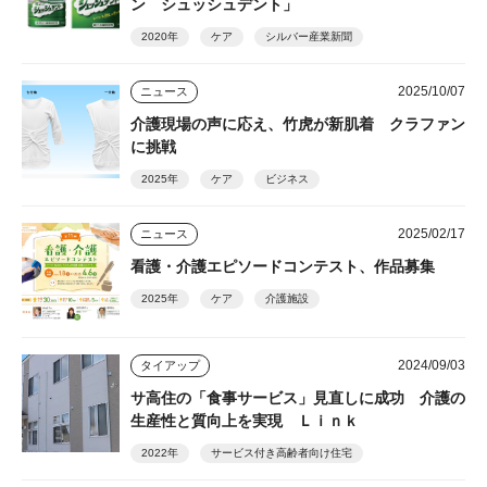
ン シュッシュデント」
2020年
ケア
シルバー産業新聞
2025/10/07
ニュース
介護現場の声に応え、竹虎が新肌着 クラファン
に挑戦
2025年
ケア
ビジネス
2025/02/17
ニュース
看護・介護エピソードコンテスト、作品募集
2025年
ケア
介護施設
2024/09/03
タイアップ
サ高住の「食事サービス」見直しに成功 介護の
生産性と質向上を実現 Ｌｉｎｋ
2022年
サービス付き高齢者向け住宅