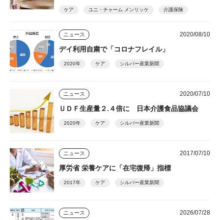
が排せつケアの内容を見直し
ケア
ユニ・チャーム メンリッケ
介護保険
2020/08/10
ニュース
デイ利用自粛で「コロナフレイル」
2020年
ケア
シルバー産業新聞
2020/07/10
ニュース
ＵＤＦ生産量２.４倍に 日本介護食品協議会
2020年
ケア
シルバー産業新聞
2017/07/10
ニュース
厚労省 栄養ケアに「在宅復帰」指標
2017年
ケア
シルバー産業新聞
2026/07/28
ニュース