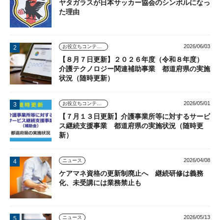
ヤタガラスが日本サッカー協会のシンボルになっ
た理由
2026/06/03
お役立ちコンテンツ
【８月７日更新】２０２６年度（令和８年度）
介護テクノロジー関連補助事業 都道府県の実施
状況（随時更新）
2026/05/01
お役立ちコンテンツ
【７月１３日更新】介護事業所等に対するサービ
ス継続支援事業 都道府県の実施状況（随時更
新）
2026/04/08
ニュース
ケアマネ資格の更新制廃止へ 継続研修は義務
化、未受講には業務禁止も
2026/05/13
ニュース