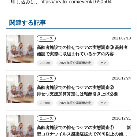
申し込みは、
https://peatix.com/event/1650504
関連する記事
2021/02/10
ニュース
高齢者施設での排せつケアの実態調査③ 高齢者
施設で実際に取組まれているケアの内容
2021年
2021年度介護報酬改定
ケア
2020/12/24
ニュース
高齢者施設での排せつケアの実態調査②
排せつ支援加算算定には報酬引き上げ必要
2020年
2021年度介護報酬改定
ケア
2020/12/21
ニュース
高齢者施設での排せつケアの実態調査① 新
型コロナウイルス感染症拡大で70％以上の施設