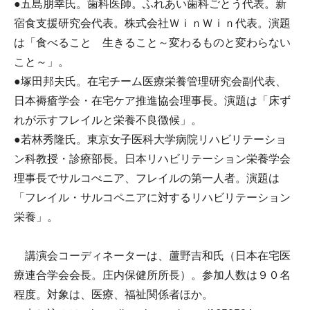
●五島朋幸氏。歯科医師。ふれあい歯科ごとう代表。新
宿食支援研究会代表。株式会社ＷｉｎＷｉｎ代表。演題
は「食べること 生きること～変わるものと変わらない
こと～」。
●塚田邦夫氏。在宅チーム医療栄養管理研究会副代表、
日本褥瘡学会・在宅ケア推進協会理事長。演題は「床ず
れが示すフレイルと栄養不良徴候」。
●若林秀隆氏。東京女子医科大学病院リハビリテーショ
ン科教授・診療部長。日本リハビリテーション栄養学会
理事長でサルコぺニア、フレイルの第一人者。演題は
「フレイル・サルコペニアに対するリハビリテーション
栄養」。
講演会コーディネーターは、蘆野吉和氏（日本在宅医
療連合学会会長。庄内保健所所長）。参加人数は９０名
程度。対象は、医療、福祉関係者ほか。