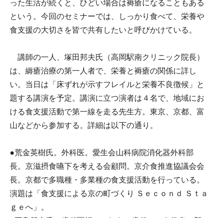
った生活が続くと、ひどい場合は褥瘡になることもある
という。今回のセミナーでは、しっかり食べて、栄養や
食支援の大切さを皆で共有したいと呼びかけている。
講師の一人、塚田邦夫氏（高岡駅南クリニック院長）
は、縟瘡治療の第一人者で、栄養と褥瘡の関係に詳し
い。当日は「床ずれが示すフレイルと栄養不良徴候」と
題する講演を予定。講演に立つ演者は４名で、地域にお
ける食支援活動で第一線を走る先生方。東京、京都、富
山などから参加する。詳細は以下の通り。
●荒金英樹氏。外科医。愛生会山科病院消化器外科部
長。京滋摂食嚥下を考える会顧問。京介食推進協議会会
長。京都で多職種・多業種の食支援活動を行っている。
演題は「食支援による京の町づくり Ｓｅｃｏｎｄ Ｓｔａ
ｇｅへ」。