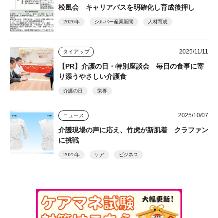
松風会 キャリアパスを明確化し育成後押し
2026年
シルバー産業新聞
人材育成
2025/11/11
タイアップ
【PR】介護の日・特別座談会 毎日の食事に寄
り添うやさしい介護食
介護の日
栄養
2025/10/07
ニュース
介護現場の声に応え、竹虎が新肌着 クラファン
に挑戦
2025年
ケア
ビジネス