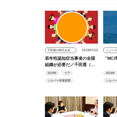
2019/07/10
千田透の時代を読む視点
ニュー
若年性認知症当事者の全国
「MC
組織が必要だ／千田透（連
載７１）
2019年
ケア
2019年
シルバー産業新聞
シルバ