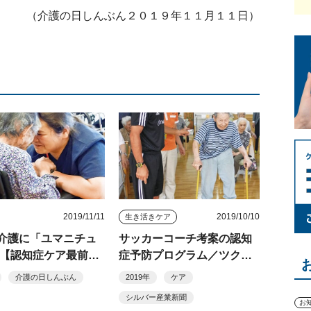
（介護の日しんぶん２０１９年１１月１１日）
2019/11/11
2019/10/10
生き活きケア
介護に「ユマニチュ
サッカーコーチ考案の認知
 【認知症ケア最前線
症予防プログラム／ツクイ
横浜中田デイサービス （横
介護の日しんぶん
2019年
ケア
浜市）
シルバー産業新聞
お