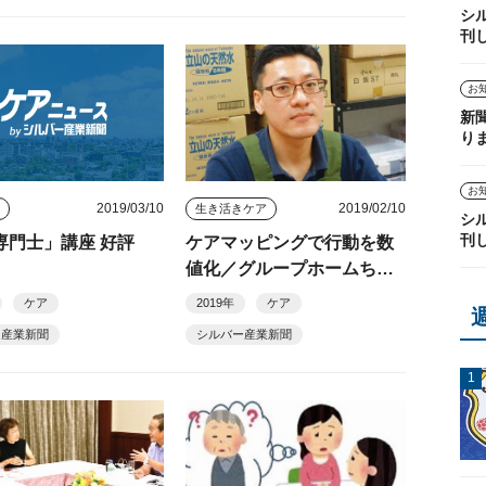
シ
刊
お
新
り
お
2019/03/10
2019/02/10
ス
生き活きケア
シ
刊
I専門士」講座 好評
ケアマッピングで行動を数
値化／グループホームちゃ
んと（横浜市）
ケア
2019年
ケア
ー産業新聞
シルバー産業新聞