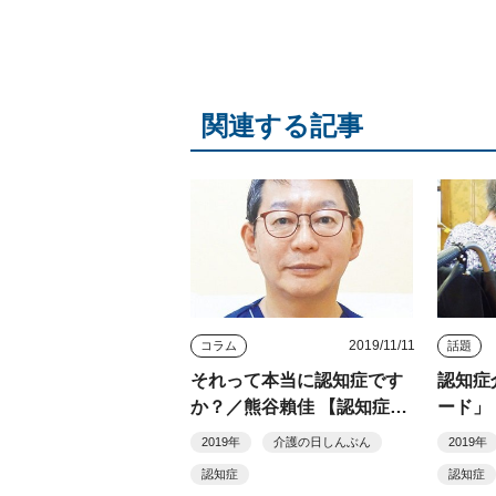
関連する記事
2019/11/11
コラム
話題
それって本当に認知症です
認知症
か？／熊谷賴佳 【認知症ケ
ード」
ア最前線 ３】
１】
2019年
介護の日しんぶん
2019年
認知症
認知症