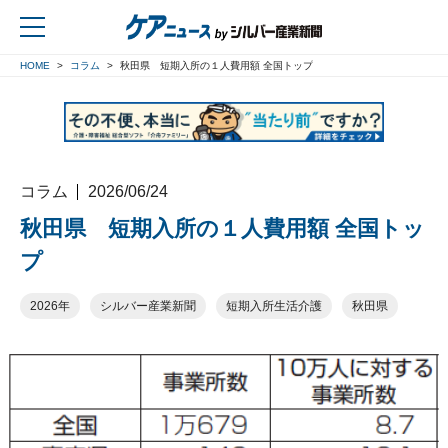
HOME
コラム
秋田県 短期入所の１人費用額 全国トップ
戻る
コラム
2026/06/24
秋田県 短期入所の１人費用額 全国トッ
プ
2026年
シルバー産業新聞
短期入所生活介護
秋田県