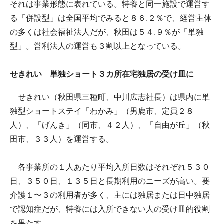
それは事業形態に表れている。特養と同一施設で運営す
る「併設型」は全国平均でみると８６.２％で、経営主体
の多くは社会福祉法人だが、秋田は５４.９％が「単独
型」。営利法人の運営も３割以上となっている。
せきれい 単独ショート３カ所在宅独居の受け皿に
せきれい（秋田県三種町、中川広志社長）は県内に単
独型ショートステイ「わかみ」（男鹿市、定員２８
人）、「げんき」（同市、４２人）、「自由が丘」（秋
田市、３３人）を運営する。
各事業所の１人あたり平均入所日数はそれぞれ５３０
日、３５０日、１３５日と長期利用のニーズが高い。要
介護１〜３の利用者が多く、主には独居または日中独居
で認知症だが、特養には入所できない人の受け皿的役割
を果たす。