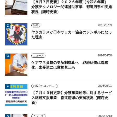
【８月７日更新】２０２６年度（令和８年度）
介護テクノロジー関連補助事業 都道府県の実施
状況（随時更新）
2019/11/09
話題
ヤタガラスが日本サッカー協会のシンボルになっ
た理由
2026/04/08
ニュース
ケアマネ資格の更新制廃止へ 継続研修は義務
化、未受講には業務禁止も
2026/05/01
お役立ちコンテンツ
【７月１３日更新】介護事業所等に対するサービ
ス継続支援事業 都道府県の実施状況（随時更
新）
2026/05/13
ニュース