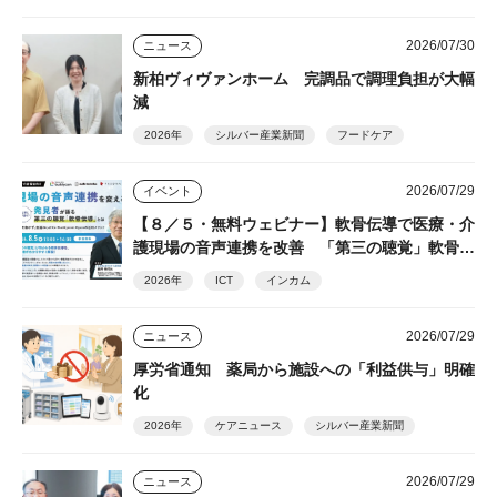
2026/07/30
ニュース
新柏ヴィヴァンホーム 完調品で調理負担が大幅
減
2026年
シルバー産業新聞
フードケア
2026/07/29
イベント
【８／５・無料ウェビナー】軟骨伝導で医療・介
護現場の音声連携を改善 「第三の聴覚」軟骨伝
導の発見者・細井裕司氏が解説
2026年
ICT
インカム
2026/07/29
ニュース
厚労省通知 薬局から施設への「利益供与」明確
化
2026年
ケアニュース
シルバー産業新聞
2026/07/29
ニュース