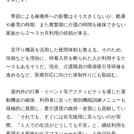
季節による稼働率への影響はそう大きくないが、酷暑
や豪雪の時期、また農繁期に介護の時間を確保できない
家族から２〜３カ月利用の依頼が来る。
見守り機器を活用した夜間体制も整える。そのため、
徘徊などを理由に、特養入所を断られた人が利用するケ
ースもあるそうだ。現在、介護職員の喀痰吸引等研修を
進めるなど、医療対応に向けた体制作りにも取組む。
屋内外の行事・イベント等アクティビティを通じた運
動機会の確保、利用者に合った個別機能訓練メニューも
積極的に展開し、要介護度の維持・改善にも貢献してい
る。「それでも、すぐには在宅復帰に至らないのが実
際。『１人での生活がどうしても不安』と、継続利用を
希望する家族やケアマネジャーが多い」と中川社長。