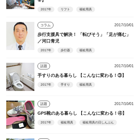
2017年
リフト
福祉用具
2017/10/01
コラム
歩行支援具で解決！ 「転びそう」「足が痛む」
／河口青児
2017年
歩行器
福祉用具
2017/10/01
話題
手すりのある暮らし 【こんなに変わる！③】
2017年
手すり
福祉用具
2017/10/01
話題
GPS靴のある暮らし 【こんなに変わる！④】
2017年
福祉用具
福祉用具の日しんぶん