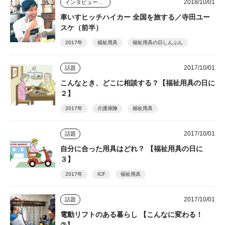
2018/10/01
インタビュー・座談会
車いすヒッチハイカー 全国を旅する／寺田ユー
スケ（前半）
2017年
福祉用具
福祉用具の日しんぶん
2017/10/01
話題
こんなとき、どこに相談する？【福祉用具の日に
２】
2017年
介護保険
福祉用具
2017/10/01
話題
自分に合った用具はどれ？ 【福祉用具の日に
３】
2017年
ICF
福祉用具
2017/10/01
話題
電動リフトのある暮らし 【こんなに変わる！
②】