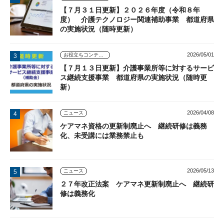
【７月３１日更新】２０２６年度（令和８年
度） 介護テクノロジー関連補助事業 都道府県
の実施状況（随時更新）
2026/05/01
お役立ちコンテンツ
【７月１３日更新】介護事業所等に対するサービ
ス継続支援事業 都道府県の実施状況（随時更
新）
2026/04/08
ニュース
ケアマネ資格の更新制廃止へ 継続研修は義務
化、未受講には業務禁止も
2026/05/13
ニュース
２７年改正法案 ケアマネ更新制廃止へ 継続研
修は義務化