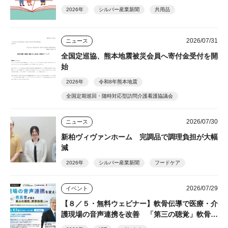
2026年
シルバー産業新聞
共用品
2026/07/31
ニュース
全国定巡協、熊本地震被災会員へ寄付金受付を開
始
2026年
令和8年熊本地震
全国定期巡回・随時対応型訪問介護看護協議会
2026/07/30
ニュース
新柏ヴィヴァンホーム 完調品で調理負担が大幅
減
2026年
シルバー産業新聞
フードケア
2026/07/29
イベント
【８／５・無料ウェビナー】軟骨伝導で医療・介
護現場の音声連携を改善 「第三の聴覚」軟骨伝
導の発見者・細井裕司氏が解説