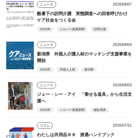
2026/08/07
ニュース
酷暑下の訪問介護 実態調査への回答呼びかけ
ケア社会をつくる会
2026年
シルバー産業新聞
訪問介護
2026/08/04
ニュース
新潟県 外国人介護人材のマッチング支援事業を
開始
2026年
外国人人材
新潟県
2026/08/03
ニュース
ジェー・シー・アイ 「乗せる道具」から生活支
援へ
2026年
シルバー産業新聞
福祉用具
2026/07/31
コラム
わたしは共用品８８ 接遇ハンドブック