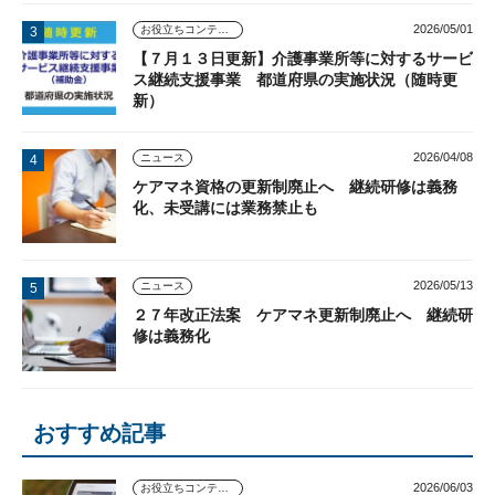
2026/05/01
お役立ちコンテンツ
【７月１３日更新】介護事業所等に対するサービ
ス継続支援事業 都道府県の実施状況（随時更
新）
2026/04/08
ニュース
ケアマネ資格の更新制廃止へ 継続研修は義務
化、未受講には業務禁止も
2026/05/13
ニュース
２７年改正法案 ケアマネ更新制廃止へ 継続研
修は義務化
おすすめ記事
2026/06/03
お役立ちコンテンツ