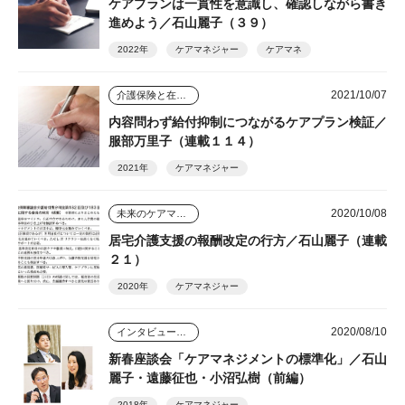
ケアプランは一貫性を意識し、確認しながら書き
進めよう／石山麗子（３９）
2022年
ケアマネジャー
ケアマネ
2021/10/07
介護保険と在宅介護のゆくえ
内容問わず給付抑制につながるケアプラン検証／
服部万里子（連載１１４）
2021年
ケアマネジャー
2020/10/08
未来のケアマネジャー
居宅介護支援の報酬改定の行方／石山麗子（連載
２１）
2020年
ケアマネジャー
2020/08/10
インタビュー・座談会
新春座談会「ケアマネジメントの標準化」／石山
麗子・遠藤征也・小沼弘樹（前編）
2018年
ケアマネジャー