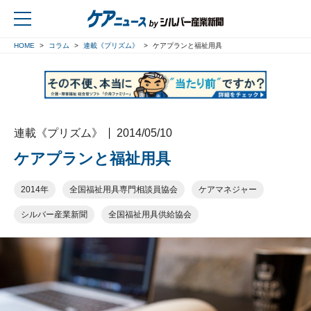
HOME
コラム
連載《プリズム》
ケアプランと福祉用具
戻る
連載《プリズム》
2014/05/10
ケアプランと福祉用具
2014年
全国福祉用具専門相談員協会
ケアマネジャー
シルバー産業新聞
全国福祉用具供給協会