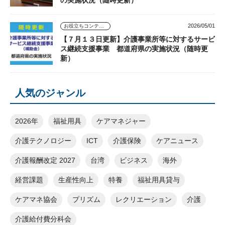
の実施状況（随時更新）
2026/05/01
お役立ちコンテンツ
【７月１３日更新】介護事業所等に対するサービ
ス継続支援事業 都道府県の実施状況（随時更
新）
人気のジャンル
2026年
福祉用具
ケアマネジャー
介護テクノロジー
ICT
介護保険
ケアニュース
介護報酬改定 2027
台湾
ビジネス
海外
経営課題
生産性向上
特養
福祉用具貸与
ケアマネ協会
プリズム
レクリエーション
介護
介護給付費分科会