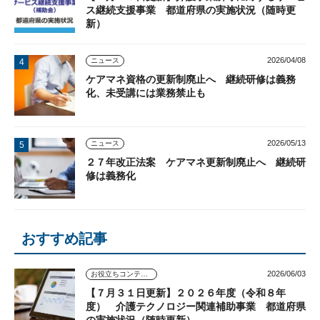
ス継続支援事業 都道府県の実施状況（随時更
新）
2026/04/08
ニュース
ケアマネ資格の更新制廃止へ 継続研修は義務
化、未受講には業務禁止も
2026/05/13
ニュース
２７年改正法案 ケアマネ更新制廃止へ 継続研
修は義務化
おすすめ記事
2026/06/03
お役立ちコンテンツ
【７月３１日更新】２０２６年度（令和８年
度） 介護テクノロジー関連補助事業 都道府県