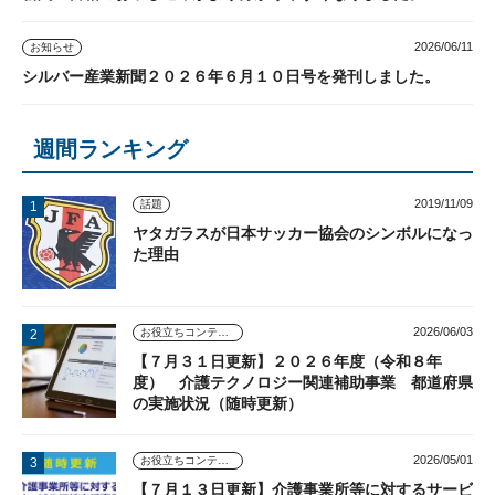
2026/06/11
お知らせ
シルバー産業新聞２０２６年６月１０日号を発刊しました。
週間ランキング
2019/11/09
話題
ヤタガラスが日本サッカー協会のシンボルになっ
た理由
2026/06/03
お役立ちコンテンツ
【７月３１日更新】２０２６年度（令和８年
度） 介護テクノロジー関連補助事業 都道府県
の実施状況（随時更新）
2026/05/01
お役立ちコンテンツ
【７月１３日更新】介護事業所等に対するサービ