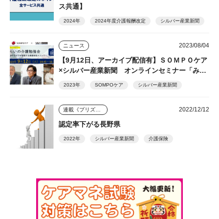
ス共通】
2024年
2024年度介護報酬改定
シルバー産業新聞
2023/08/04
ニュース
【9月12日、アーカイブ配信有】ＳＯＭＰＯケア
×シルバー産業新聞 オンラインセミナー「みら
いの介護勉強会」
2023年
SOMPOケア
シルバー産業新聞
2022/12/12
連載《プリズム》
認定率下がる長野県
2022年
シルバー産業新聞
介護保険