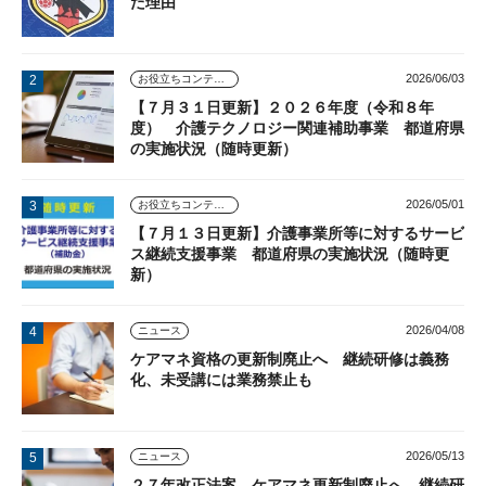
た理由
2026/06/03
お役立ちコンテンツ
【７月３１日更新】２０２６年度（令和８年
度） 介護テクノロジー関連補助事業 都道府県
の実施状況（随時更新）
2026/05/01
お役立ちコンテンツ
【７月１３日更新】介護事業所等に対するサービ
ス継続支援事業 都道府県の実施状況（随時更
新）
2026/04/08
ニュース
ケアマネ資格の更新制廃止へ 継続研修は義務
化、未受講には業務禁止も
2026/05/13
ニュース
２７年改正法案 ケアマネ更新制廃止へ 継続研