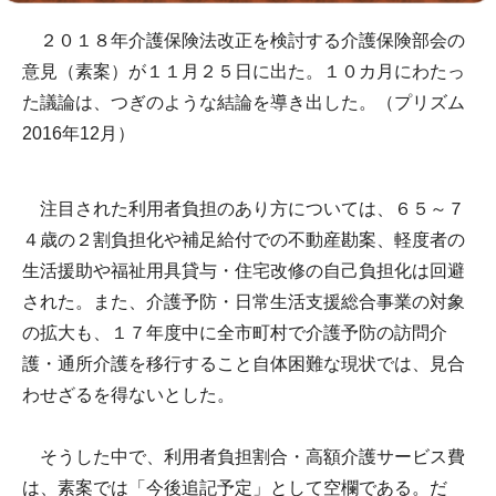
２０１８年介護保険法改正を検討する介護保険部会の
意見（素案）が１１月２５日に出た。１０カ月にわたっ
た議論は、つぎのような結論を導き出した。（プリズム
2016年12月）
注目された利用者負担のあり方については、６５～７
４歳の２割負担化や補足給付での不動産勘案、軽度者の
生活援助や福祉用具貸与・住宅改修の自己負担化は回避
された。また、介護予防・日常生活支援総合事業の対象
の拡大も、１７年度中に全市町村で介護予防の訪問介
護・通所介護を移行すること自体困難な現状では、見合
わせざるを得ないとした。
そうした中で、利用者負担割合・高額介護サービス費
は、素案では「今後追記予定」として空欄である。だ