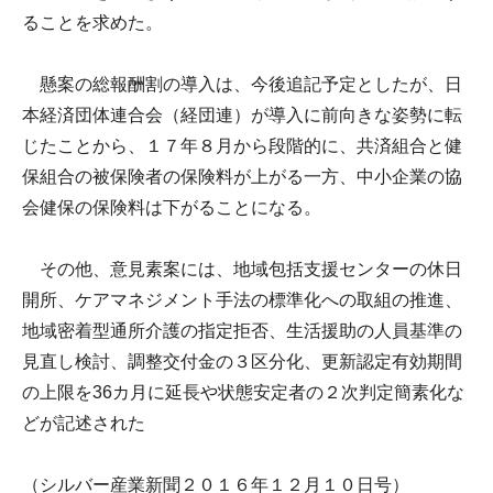
ることを求めた。
懸案の総報酬割の導入は、今後追記予定としたが、日
本経済団体連合会（経団連）が導入に前向きな姿勢に転
じたことから、１７年８月から段階的に、共済組合と健
保組合の被保険者の保険料が上がる一方、中小企業の協
会健保の保険料は下がることになる。
その他、意見素案には、地域包括支援センターの休日
開所、ケアマネジメント手法の標準化への取組の推進、
地域密着型通所介護の指定拒否、生活援助の人員基準の
見直し検討、調整交付金の３区分化、更新認定有効期間
の上限を36カ月に延長や状態安定者の２次判定簡素化な
どが記述された
（シルバー産業新聞２０１６年１２月１０日号）