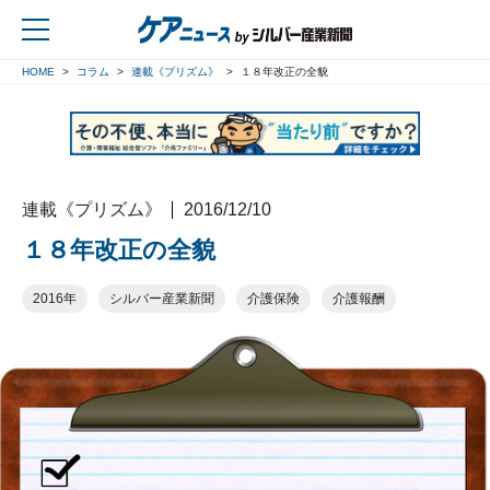
HOME
コラム
連載《プリズム》
１８年改正の全貌
戻る
連載《プリズム》
2016/12/10
１８年改正の全貌
2016年
シルバー産業新聞
介護保険
介護報酬