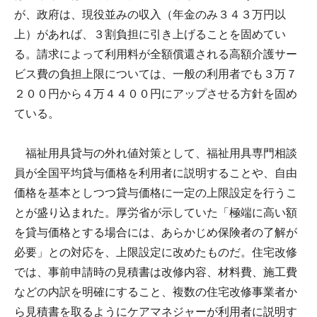
が、政府は、現役並みの収入（年金のみ３４３万円以
上）があれば、３割負担に引き上げることを固めてい
る。請求によって利用料が全額償還される高額介護サー
ビス費の負担上限については、一般の利用者でも３万７
２００円から４万４４００円にアップさせる方針を固め
ている。
福祉用具貸与の外れ値対策として、福祉用具専門相談
員が全国平均貸与価格を利用者に説明することや、自由
価格を基本としつつ貸与価格に一定の上限設定を行うこ
とが盛り込まれた。厚労省が示していた「極端に高い額
を貸与価格とする場合には、あらかじめ保険者の了解が
必要」との対応を、上限設定に改めたものだ。住宅改修
では、事前申請時の見積書は改修内容、材料費、施工費
などの内訳を明確にすること、複数の住宅改修事業者か
ら見積書を取るようにケアマネジャーが利用者に説明す