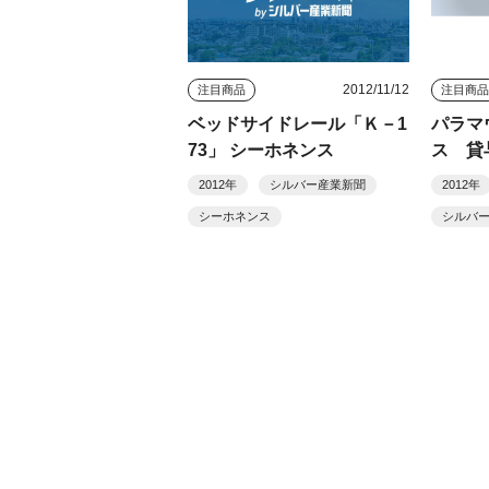
2012/11/12
注目商品
注目商
ベッドサイドレール「Ｋ－1
パラマ
73」 シーホネンス
ス 貸
援シス
2012年
シルバー産業新聞
2012年
イク」
シーホネンス
シルバ