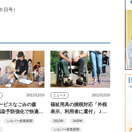
０日号）
2012/12/10
2012/12/10
ス
ニュース
ービスなごみの森
福祉用具の損税対応「外税
感染予防強化で快適空
表示、利用者に還付」ＪＡ
ＳＰＡなど
シルバー産業新聞
2012年
JASPA
護
シルバー産業新聞