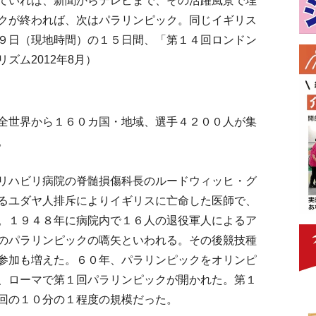
ていれば、新聞からテレビまで、その活躍風景で埋
クが終われば、次はパラリンピック。同じイギリス
９日（現地時間）の１５日間、「第１４回ロンドン
ズム2012年8月）
全世界から１６０カ国・地域、選手４２００人が集
。
リハビリ病院の脊髄損傷科長のルードウィッヒ・グ
るユダヤ人排斥によりイギリスに亡命した医師で、
。１９４８年に病院内で１６人の退役軍人によるア
のパラリンピックの嚆矢といわれる。その後競技種
参加も増えた。６０年、パラリンピックをオリンピ
、ローマで第１回パラリンピックが開かれた。第１
回の１０分の１程度の規模だった。