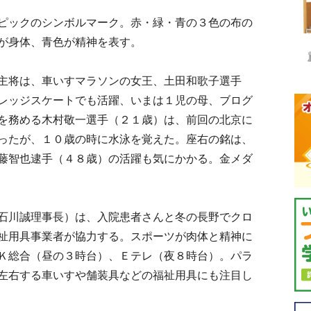
ピックのシンボルマーク。赤・緑・青の３色の布の
が身体、青色が精神を表す。
主将は、車いすマラソンの女王、土田和歌子選手
レッジスケートでも活躍、いまは１児の母、ブログ
を務める木村敬一選手（２１歳）は、前回の北京に
ったが、１０歳の時に水泳を覚えた。座右の銘は、
藤智也逮手（４８歳）の活躍も気にかかる。金メダ
石川誠理事長）は、入院患者さんと冬の長野でクロ
祉用具事業者が協力する。スポーツが肉体と精神に
Ｋ総合（昼の３時台）、Ｅテレ（夜８時台）。パラ
左右する車いすや舗装具などの福祉用具にも注目し