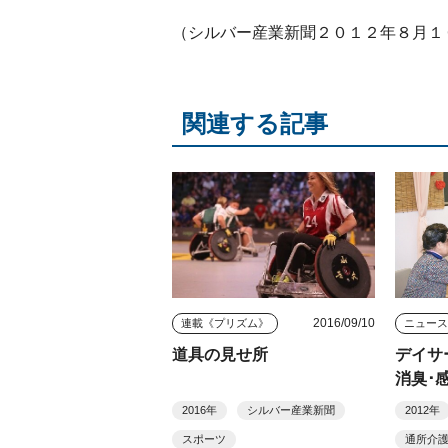
（シルバー産業新聞２０１２年８月１
関連する記事
2016/09/10
連載《プリズム》
ニュー
道具の見せ所
デイサ
消臭･
間
2016年
シルバー産業新聞
2012年
スポーツ
通所介