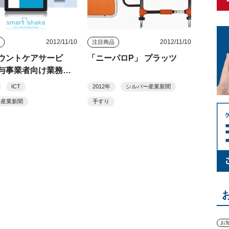
2012/11/10
2012/11/10
品
注目商品
ウントケアサービ
「ニーパロP」 プラッツ
与事業者向け業務支
テム「スマートシェ
ICT
2012年
シルバー産業新聞
ー産業新聞
手すり
お