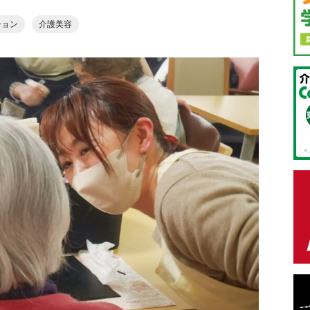
ション
介護美容