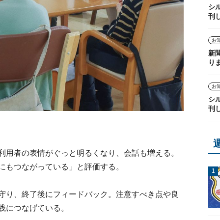
シ
刊
お
新
り
お
シ
刊
利用者の表情がぐっと明るくなり、会話も増える。
にもつながっている」と評価する。
守り、終了後にフィードバック。注意すべき点や良
践につなげている。