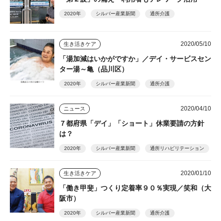
2020年
シルバー産業新聞
通所介護
2020/05/10
生き活きケア
「湯加減はいかがですか」／デイ・サービスセン
ター湯～亀（品川区）
2020年
シルバー産業新聞
通所介護
2020/04/10
ニュース
７都府県「デイ」「ショート」休業要請の方針
は？
2020年
シルバー産業新聞
通所リハビリテーション
2020/01/10
生き活きケア
「働き甲斐」つくり定着率９０％実現／笑和（大
阪市）
2020年
シルバー産業新聞
通所介護