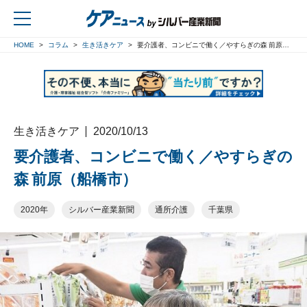
HOME
コラム
生き活きケア
要介護者、コンビニで働く／やすらぎの森 前原（船橋市）
戻る
生き活きケア
2020/10/13
要介護者、コンビニで働く／やすらぎの
森 前原（船橋市）
2020年
シルバー産業新聞
通所介護
千葉県