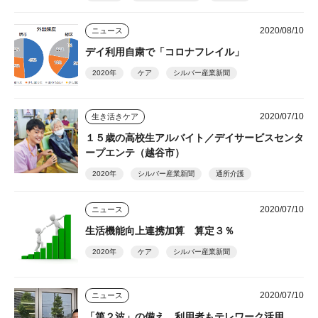
2020/08/10
ニュース
デイ利用自粛で「コロナフレイル」
2020年
ケア
シルバー産業新聞
2020/07/10
生き活きケア
１５歳の高校生アルバイト／デイサービスセンタ
ープエンテ（越谷市）
2020年
シルバー産業新聞
通所介護
2020/07/10
ニュース
生活機能向上連携加算 算定３％
2020年
ケア
シルバー産業新聞
2020/07/10
ニュース
「第２波」の備え 利用者もテレワーク活用