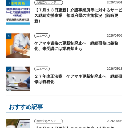
2026/05/01
お役立ちコンテンツ
【７月１３日更新】介護事業所等に対するサービ
ス継続支援事業 都道府県の実施状況（随時更
新）
2026/04/08
ニュース
ケアマネ資格の更新制廃止へ 継続研修は義務
化、未受講には業務禁止も
2026/05/13
ニュース
２７年改正法案 ケアマネ更新制廃止へ 継続研
修は義務化
おすすめ記事
2026/06/03
お役立ちコンテンツ