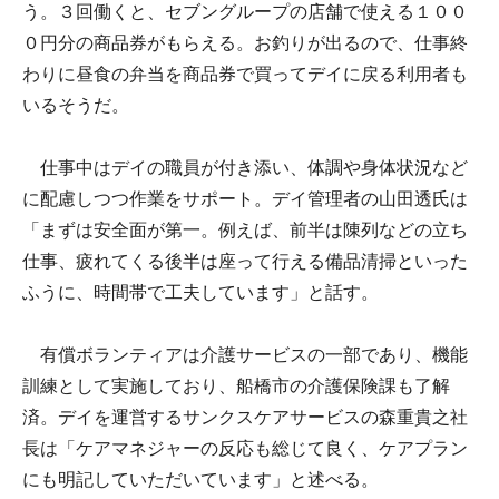
う。３回働くと、セブングループの店舗で使える１００
０円分の商品券がもらえる。お釣りが出るので、仕事終
わりに昼食の弁当を商品券で買ってデイに戻る利用者も
いるそうだ。
仕事中はデイの職員が付き添い、体調や身体状況など
に配慮しつつ作業をサポート。デイ管理者の山田透氏は
「まずは安全面が第一。例えば、前半は陳列などの立ち
仕事、疲れてくる後半は座って行える備品清掃といった
ふうに、時間帯で工夫しています」と話す。
有償ボランティアは介護サービスの一部であり、機能
訓練として実施しており、船橋市の介護保険課も了解
済。デイを運営するサンクスケアサービスの森重貴之社
長は「ケアマネジャーの反応も総じて良く、ケアプラン
にも明記していただいています」と述べる。