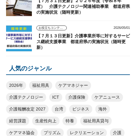
【７月３１日更新】２０２６年度（令和８年
度） 介護テクノロジー関連補助事業 都道府県
の実施状況（随時更新）
2026/05/01
お役立ちコンテンツ
【７月１３日更新】介護事業所等に対するサービ
ス継続支援事業 都道府県の実施状況（随時更
新）
人気のジャンル
2026年
福祉用具
ケアマネジャー
介護テクノロジー
ICT
介護保険
ケアニュース
介護報酬改定 2027
台湾
ビジネス
海外
経営課題
生産性向上
特養
福祉用具貸与
ケアマネ協会
プリズム
レクリエーション
介護