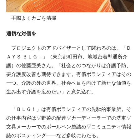
手際よくカゴを清掃
適切な対価を
プロジェクトのアドバイザーとして関わるのは、「Ｄ
ＡＹＳ ＢＬＧ！」（東京都町田市、地域密着型通所介
護）の佐藤亜美さん。「社会とのつながりは介護予防、
要介護度改善も期待できます。有償ボランティアはその
一つ。介護の外の世界、社会へ目を向けて新たな価値を
生み出す介護を広めたい」と意気込む。
「ＢＬＧ！」は有償ボランティアの先駆的事業所。そ
の仕事内容は▽野菜の配達▽カーディーラーでの洗車▽
文具メーカーでのボールペン袋詰め▽コミュニティ情報
誌のポスティング――など多岐にわたる。