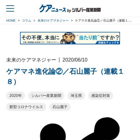
HOME
コラム
未来のケアマネジャー
ケアマネ進化論②／石山麗子（連載１８）
戻る
未来のケアマネジャー
2020/06/10
ケアマネ進化論②／石山麗子（連載１
８）
2020年
シルバー産業新聞
埼玉県
感染症対策
新型コロナウイルス
石山麗子