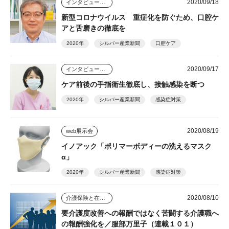
2020/09/18
インタビュー・座談会
新型コロナウイルス 重症化を防ぐため、口腔ケ
アと舌磨きの徹底を
2020年
シルバー産業新聞
口腔ケア
2020/09/17
インタビュー・座談会
ケア前後の手指衛生徹底し、接触感染を断つ
2020年
シルバー産業新聞
感染症対策
2020/08/19
web展示会
イノアック「ポリマーボディーの洗えるマスク
α」
2020年
シルバー産業新聞
感染症対策
2020/08/10
介護保険と在宅介護のゆくえ
要介護度改善への報酬ではなく苦闘する介護職へ
の報酬強化を／服部万里子（連載１０１）