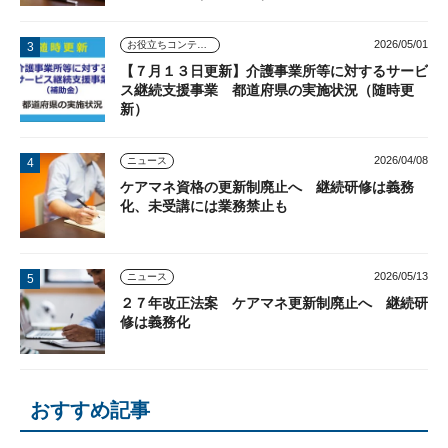
2026/05/01
お役立ちコンテンツ
【７月１３日更新】介護事業所等に対するサービ
ス継続支援事業 都道府県の実施状況（随時更
新）
2026/04/08
ニュース
ケアマネ資格の更新制廃止へ 継続研修は義務
化、未受講には業務禁止も
2026/05/13
ニュース
２７年改正法案 ケアマネ更新制廃止へ 継続研
修は義務化
おすすめ記事