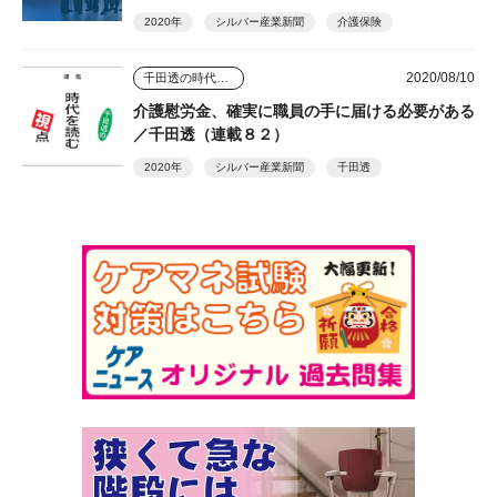
2020年
シルバー産業新聞
介護保険
2020/08/10
千田透の時代を読む視点
介護慰労金、確実に職員の手に届ける必要がある
／千田透（連載８２）
2020年
シルバー産業新聞
千田透