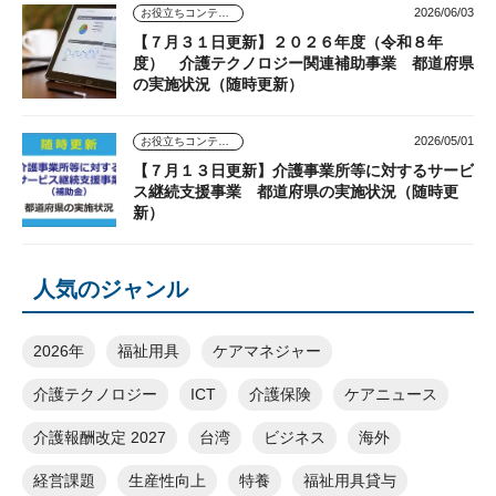
2026/06/03
お役立ちコンテンツ
【７月３１日更新】２０２６年度（令和８年
度） 介護テクノロジー関連補助事業 都道府県
の実施状況（随時更新）
2026/05/01
お役立ちコンテンツ
【７月１３日更新】介護事業所等に対するサービ
ス継続支援事業 都道府県の実施状況（随時更
新）
人気のジャンル
2026年
福祉用具
ケアマネジャー
介護テクノロジー
ICT
介護保険
ケアニュース
介護報酬改定 2027
台湾
ビジネス
海外
経営課題
生産性向上
特養
福祉用具貸与