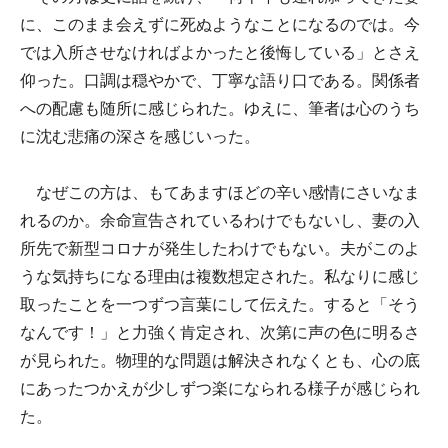
に、このまま会えずに死ぬようなことになるのでは。今
では入所させなければよかったと後悔している」とさえ
仰った。口調は穏やかで、丁寧な語り口である。関係者
への配慮も随所に感じられた。ゆえに、筆者は心のうち
に沈む悲痛の深さを感じいった。
なぜこの方は、もてあますほどの辛い感情にさいなま
れるのか。余命宣告されているわけでもないし、妻の入
所先で新型コロナが発生したわけでもない。夫がこのよ
うな気持ちになる理由は複数想定された。私なりに感じ
取ったことを一つずつ言葉にして伝えた。すると「そう
なんです！」と力強く肯定され、次第に声の色に明るさ
が見られた。物理的な問題は解決されなくとも、心の底
にあったつかえが少しずつ楽になられる様子が感じられ
た。