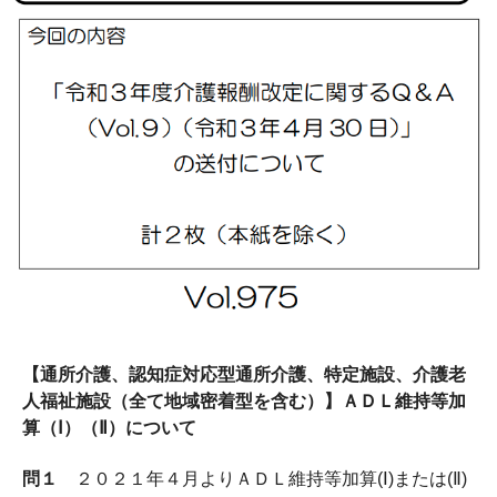
【通所介護、認知症対応型通所介護、特定施設、介護老
人福祉施設（全て地域密着型を含む）】ＡＤＬ維持等加
算（Ⅰ）（Ⅱ）について
問１
２０２１年４月よりＡＤＬ維持等加算(Ⅰ)または(Ⅱ)