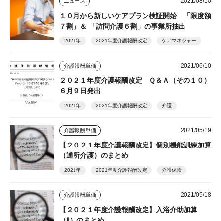
2021/08/10
ニュース
１０月から新しいケアプラン検証開始 「限度額
７割」＆ 「訪問介護６割」の事業所抽出
2021年
2021年度介護報酬改定
ケアマネジャー
2021/06/10
介護報酬単価
２０２１年度介護報酬改定 Ｑ＆Ａ（その１０）
６月９日発出
2021年
2021年度介護報酬改定
介護
2021/05/19
介護報酬単価
【２０２１年度介護報酬改定】個別機能訓練加算
（通所介護）のまとめ
2021年
2021年度介護報酬改定
介護保険
2021/05/18
介護報酬単価
【２０２１年度介護報酬改定】入浴介助加算
（Ⅱ）のまとめ