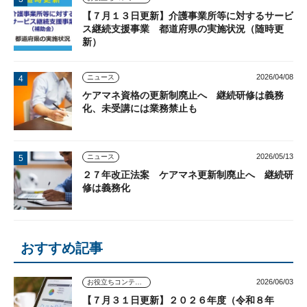
【７月１３日更新】介護事業所等に対するサービ
ス継続支援事業 都道府県の実施状況（随時更
新）
2026/04/08
ニュース
ケアマネ資格の更新制廃止へ 継続研修は義務
化、未受講には業務禁止も
2026/05/13
ニュース
２７年改正法案 ケアマネ更新制廃止へ 継続研
修は義務化
おすすめ記事
2026/06/03
お役立ちコンテンツ
【７月３１日更新】２０２６年度（令和８年