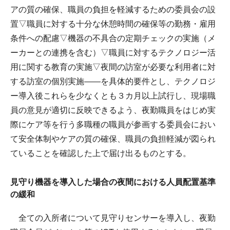
アの質の確保、職員の負担を軽減するための委員会の設
置▽職員に対する十分な休憩時間の確保等の勤務・雇用
条件への配慮▽機器の不具合の定期チェックの実施（メ
ーカーとの連携を含む）▽職員に対するテクノロジー活
用に関する教育の実施▽夜間の訪室が必要な利用者に対
する訪室の個別実施――を具体的要件とし、テクノロジ
ー導入後これらを少なくとも３カ月以上試行し、現場職
員の意見が適切に反映できるよう、夜勤職員をはじめ実
際にケア等を行う多職種の職員が参画する委員会におい
て安全体制やケアの質の確保、職員の負担軽減が図られ
ていることを確認した上で届け出るものとする。
見守り機器を導入した場合の夜間における人員配置基準
の緩和
全ての入所者について見守りセンサーを導入し、夜勤