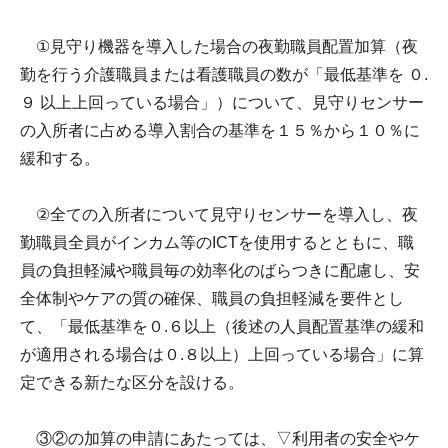
①見守り機器を導入した場合の夜勤職員配置加算（夜
勤を行う介護職員または看護職員の数が「最低基準を ０.
９ 以上上回っている場合」）について、見守りセンサー
の入所者に占める導入割合の基準を１５％から１０％に
緩和する。
②全ての入所者について見守りセンサーを導入し、夜
勤職員全員がインカム等のICTを使用するとともに、職
員の負担軽減や職員毎の効率化のばらつきに配慮し、安
全体制やケアの質の確保、職員の負担軽減を要件とし
て、「最低基準を０.６以上（後述の人員配置基準の緩和
が適用される場合は０.８以上）上回っている場合」に算
定できる新たな区分を設ける。
③②の加算の申請にあたっては、▽利用者の安全やケ