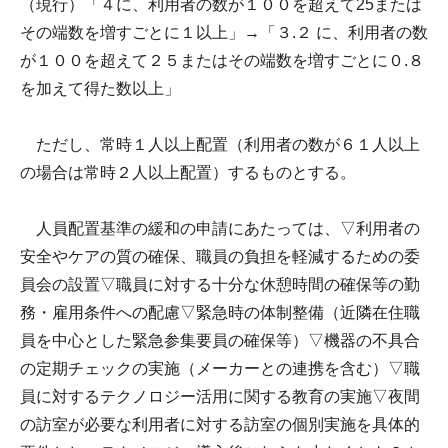
（現行）「４に、利用者の数が１００を超えて25または
その端数を増すごとに１以上」→「３.２ に、利用者の数
が１００を超えて２５またはその端数を増すごとに０.８
を加えて得た数以上」
ただし、常時１人以上配置（利用者の数が６１人以上
の場合は常時２人以上配置）するものとする。
人員配置基準の緩和の申請にあたっては、▽利用者の
安全やケアの質の確保、職員の負担を軽減するための委
員会の設置▽職員に対する十分な休憩時間の確保等の勤
務・雇用条件への配慮▽緊急時の体制整備（近隣在住職
員を中心とした緊急参集要員の確保等）▽機器の不具合
の定期チェックの実施（メーカーとの連携を含む）▽職
員に対するテクノロジー活用に関する教育の実施▽夜間
の訪室が必要な利用者に対する訪室の個別実施を具体的