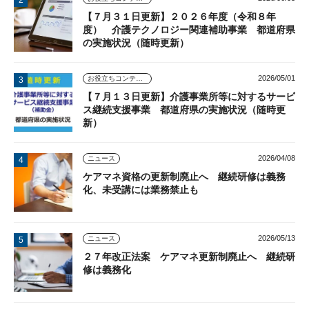
【７月３１日更新】２０２６年度（令和８年
度） 介護テクノロジー関連補助事業 都道府県
の実施状況（随時更新）
2026/05/01
お役立ちコンテンツ
【７月１３日更新】介護事業所等に対するサービ
ス継続支援事業 都道府県の実施状況（随時更
新）
2026/04/08
ニュース
ケアマネ資格の更新制廃止へ 継続研修は義務
化、未受講には業務禁止も
2026/05/13
ニュース
２７年改正法案 ケアマネ更新制廃止へ 継続研
修は義務化