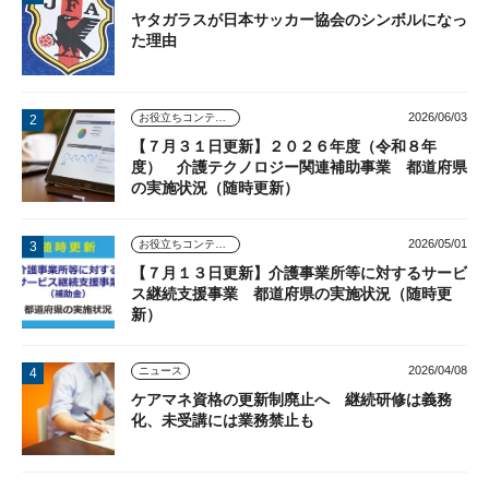
ヤタガラスが日本サッカー協会のシンボルになっ
た理由
2026/06/03
お役立ちコンテンツ
【７月３１日更新】２０２６年度（令和８年
度） 介護テクノロジー関連補助事業 都道府県
の実施状況（随時更新）
2026/05/01
お役立ちコンテンツ
【７月１３日更新】介護事業所等に対するサービ
ス継続支援事業 都道府県の実施状況（随時更
新）
2026/04/08
ニュース
ケアマネ資格の更新制廃止へ 継続研修は義務
化、未受講には業務禁止も