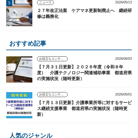
2026/05/13
ニュース
２７年改正法案 ケアマネ更新制廃止へ 継続研
修は義務化
おすすめ記事
2026/06/03
お役立ちコンテンツ
【７月３１日更新】２０２６年度（令和８年
度） 介護テクノロジー関連補助事業 都道府県
の実施状況（随時更新）
2026/05/01
お役立ちコンテンツ
【７月１３日更新】介護事業所等に対するサービ
ス継続支援事業 都道府県の実施状況（随時更
新）
人気のジャンル