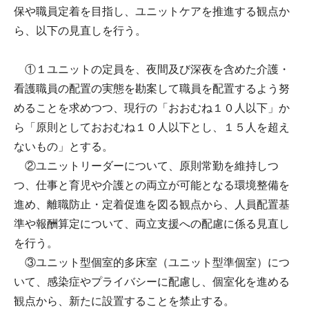
保や職員定着を目指し、ユニットケアを推進する観点か
ら、以下の見直しを行う。
①１ユニットの定員を、夜間及び深夜を含めた介護・
看護職員の配置の実態を勘案して職員を配置するよう努
めることを求めつつ、現行の「おおむね１０人以下」か
ら「原則としておおむね１０人以下とし、１５人を超え
ないもの」とする。
②ユニットリーダーについて、原則常勤を維持しつ
つ、仕事と育児や介護との両立が可能となる環境整備を
進め、離職防止・定着促進を図る観点から、人員配置基
準や報酬算定について、両立支援への配慮に係る見直し
を行う。
③ユニット型個室的多床室（ユニット型準個室）につ
いて、感染症やプライバシーに配慮し、個室化を進める
観点から、新たに設置することを禁止する。