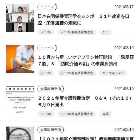
2021/08/17
ニュース
日本在宅栄養管理学会シンポ ２１年改定を口
腔・栄養連携の潮流に
2021年
2021年度介護報酬改定
ケア
2021/08/10
ニュース
１０月から新しいケアプラン検証開始 「限度額
７割」＆ 「訪問介護６割」の事業所抽出
2021年
2021年度介護報酬改定
ケアマネジャー
2021/06/10
介護報酬単価
２０２１年度介護報酬改定 Ｑ＆Ａ（その１０）
６月９日発出
2021年
2021年度介護報酬改定
介護
2021/05/19
介護報酬単価
【２０２１年度介護報酬改定】個別機能訓練加算