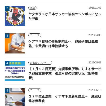
2019/11/09
話題
ヤタガラスが日本サッカー協会のシンボルになっ
た理由
2026/04/08
ニュース
ケアマネ資格の更新制廃止へ 継続研修は義務
化、未受講には業務禁止も
2026/05/01
お役立ちコンテンツ
【７月１３日更新】介護事業所等に対するサービ
ス継続支援事業 都道府県の実施状況（随時更
新）
2026/05/13
ニュース
２７年改正法案 ケアマネ更新制廃止へ 継続研
修は義務化