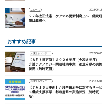
2026/05/13
ニュース
２７年改正法案 ケアマネ更新制廃止へ 継続研
修は義務化
おすすめ記事
2026/06/03
お役立ちコンテンツ
【８月７日更新】２０２６年度（令和８年度）
介護テクノロジー関連補助事業 都道府県の実施
状況（随時更新）
2026/05/01
お役立ちコンテンツ
【７月１３日更新】介護事業所等に対するサービ
ス継続支援事業 都道府県の実施状況（随時更
新）