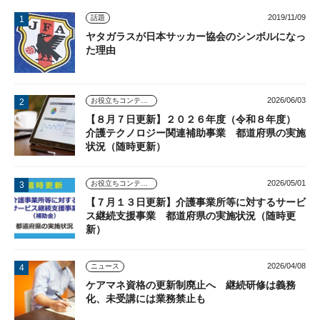
2019/11/09
話題
ヤタガラスが日本サッカー協会のシンボルになっ
た理由
2026/06/03
お役立ちコンテンツ
【８月７日更新】２０２６年度（令和８年度）
介護テクノロジー関連補助事業 都道府県の実施
状況（随時更新）
2026/05/01
お役立ちコンテンツ
【７月１３日更新】介護事業所等に対するサービ
ス継続支援事業 都道府県の実施状況（随時更
新）
2026/04/08
ニュース
ケアマネ資格の更新制廃止へ 継続研修は義務
化、未受講には業務禁止も