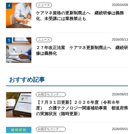
2026/04/08
ニュース
ケアマネ資格の更新制廃止へ 継続研修は義務
化、未受講には業務禁止も
2026/05/13
ニュース
２７年改正法案 ケアマネ更新制廃止へ 継続研
修は義務化
おすすめ記事
2026/06/03
お役立ちコンテンツ
【７月３１日更新】２０２６年度（令和８年
度） 介護テクノロジー関連補助事業 都道府県
の実施状況（随時更新）
2026/05/01
お役立ちコンテンツ