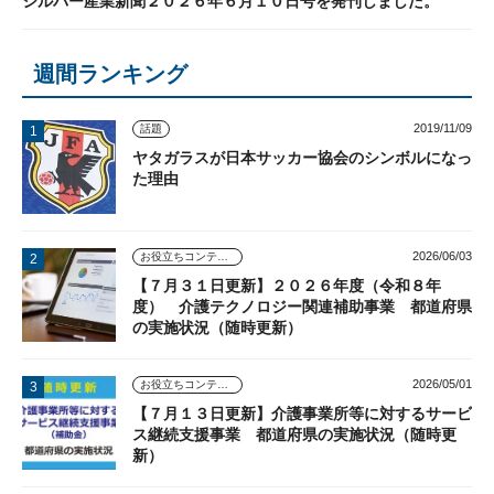
シルバー産業新聞２０２６年６月１０日号を発刊しました。
週間ランキング
2019/11/09
話題
ヤタガラスが日本サッカー協会のシンボルになっ
た理由
2026/06/03
お役立ちコンテンツ
【７月３１日更新】２０２６年度（令和８年
度） 介護テクノロジー関連補助事業 都道府県
の実施状況（随時更新）
2026/05/01
お役立ちコンテンツ
【７月１３日更新】介護事業所等に対するサービ
ス継続支援事業 都道府県の実施状況（随時更
新）