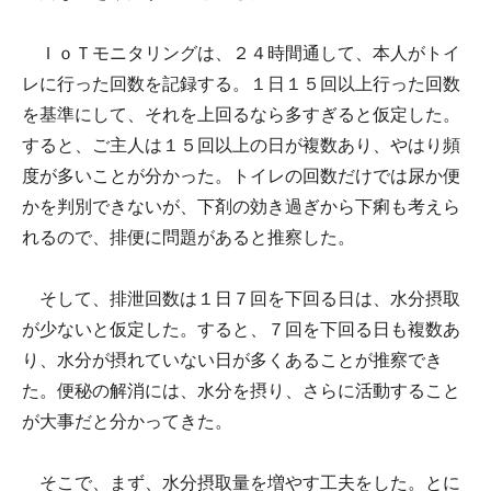
ＩｏＴモニタリングは、２４時間通して、本人がトイ
レに行った回数を記録する。１日１５回以上行った回数
を基準にして、それを上回るなら多すぎると仮定した。
すると、ご主人は１５回以上の日が複数あり、やはり頻
度が多いことが分かった。トイレの回数だけでは尿か便
かを判別できないが、下剤の効き過ぎから下痢も考えら
れるので、排便に問題があると推察した。
そして、排泄回数は１日７回を下回る日は、水分摂取
が少ないと仮定した。すると、７回を下回る日も複数あ
り、水分が摂れていない日が多くあることが推察でき
た。便秘の解消には、水分を摂り、さらに活動すること
が大事だと分かってきた。
そこで、まず、水分摂取量を増やす工夫をした。とに