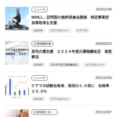
2025/11/06
ニュース
WHILL、訪問型の無料研修会開催 特定事業所
加算取得を支援
2025年
ケアマネジャー
ケアマネ
2024/03/15
介護報酬単価
居宅介護支援 ２０２４年度介護報酬改定 留意
事項
2024年
2024年度介護報酬改定
ケアマネジャー
2021/12/03
ニュース
ケアマネ試験合格者、前回の１.５倍に 合格率
２３.３%
2021年
ケアマネジャー
2021/10/07
介護保険と在宅介護のゆくえ