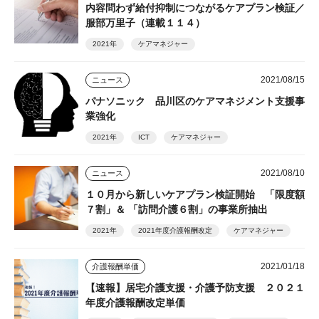
内容問わず給付抑制につながるケアプラン検証／
服部万里子（連載１１４）
2021年
ケアマネジャー
2021/08/15
ニュース
パナソニック 品川区のケアマネジメント支援事
業強化
2021年
ICT
ケアマネジャー
2021/08/10
ニュース
１０月から新しいケアプラン検証開始 「限度額
７割」＆ 「訪問介護６割」の事業所抽出
2021年
2021年度介護報酬改定
ケアマネジャー
2021/01/18
介護報酬単価
【速報】居宅介護支援・介護予防支援 ２０２１
年度介護報酬改定単価