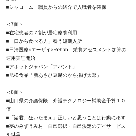
■シャローム 職員からの紹介で入職者を確保
＜7面＞
■在宅患者の７割が居宅療養利用
■「口から食べる力」養う短期入所
■日清医療×エーザイ×Rehab 栄養アセスメント加算の
運用実証開始
■アボットジャパン「アバンド」
■旭松食品「新あさひ豆腐のから揚げ太郎」
＜8面＞
■山口県の介護保険 介護テクノロジー補助金予算１０
倍
■「諸君、狂いたまえ」正しいと思うことは行動に移す
■夢のみずうみ村 自己選択・自己決定のデイサービス
を継承