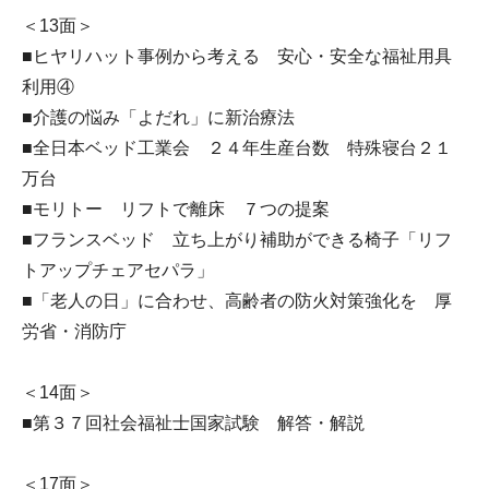
＜13面＞
■ヒヤリハット事例から考える 安心・安全な福祉用具
利用④
■介護の悩み「よだれ」に新治療法
■全日本ベッド工業会 ２４年生産台数 特殊寝台２１
万台
■モリトー リフトで離床 ７つの提案
■フランスベッド 立ち上がり補助ができる椅子「リフ
トアップチェアセパラ」
■「老人の日」に合わせ、高齢者の防火対策強化を 厚
労省・消防庁
＜14面＞
■第３７回社会福祉士国家試験 解答・解説
＜17面＞