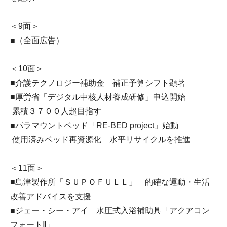
＜9面＞
■（全面広告）
＜10面＞
■介護テクノロジー補助金 補正予算シフト顕著
■厚労省「デジタル中核人材養成研修」申込開始
累積３７００人超目指す
■パラマウントベッド「RE-BED project」始動
使用済みベッド再資源化 水平リサイクルを推進
＜11面＞
■島津製作所「ＳＵＰＯＦＵＬＬ」 的確な運動・生活
改善アドバイスを支援
■ジェー・シー・アイ 水圧式入浴補助具「アクアコン
フォートⅡ」