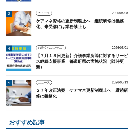
2026/04/08
ニュース
ケアマネ資格の更新制廃止へ 継続研修は義務
化、未受講には業務禁止も
2026/05/01
お役立ちコンテンツ
【７月１３日更新】介護事業所等に対するサービ
ス継続支援事業 都道府県の実施状況（随時更
新）
2026/05/13
ニュース
２７年改正法案 ケアマネ更新制廃止へ 継続研
修は義務化
おすすめ記事