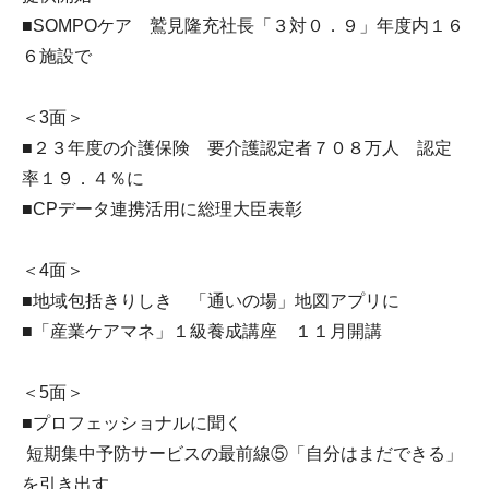
■SOMPOケア 鷲見隆充社長「３対０．９」年度内１６
６施設で
＜3面＞
■２３年度の介護保険 要介護認定者７０８万人 認定
率１９．４％に
■CPデータ連携活用に総理大臣表彰
＜4面＞
■地域包括きりしき 「通いの場」地図アプリに
■「産業ケアマネ」１級養成講座 １１月開講
＜5面＞
■プロフェッショナルに聞く
短期集中予防サービスの最前線⑤「自分はまだできる」
を引き出す