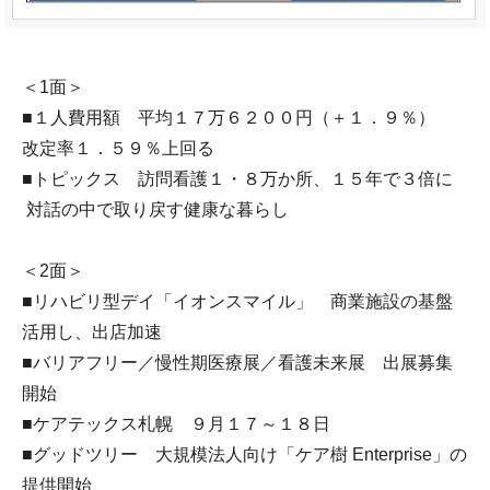
＜1面＞
■１人費用額 平均１７万６２００円（＋１．９％）
改定率１．５９％上回る
■トピックス 訪問看護１・８万か所、１５年で３倍に
対話の中で取り戻す健康な暮らし
＜2面＞
■リハビリ型デイ「イオンスマイル」 商業施設の基盤
活用し、出店加速
■バリアフリー／慢性期医療展／看護未来展 出展募集
開始
■ケアテックス札幌 ９月１７～１８日
■グッドツリー 大規模法人向け「ケア樹 Enterprise」の
提供開始