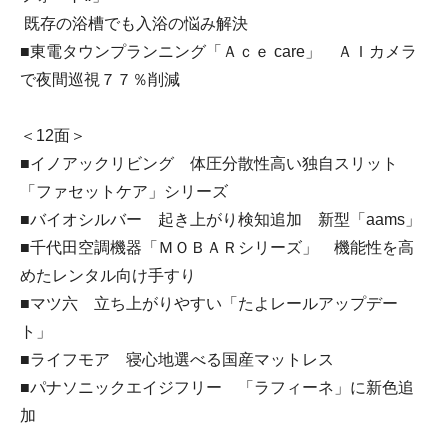
既存の浴槽でも入浴の悩み解決
■東電タウンプランニング「Ａｃｅ care」 ＡＩカメラ
で夜間巡視７７％削減
＜12面＞
■イノアックリビング 体圧分散性高い独自スリット
「ファセットケア」シリーズ
■バイオシルバー 起き上がり検知追加 新型「aams」
■千代田空調機器「ＭＯＢＡＲシリーズ」 機能性を高
めたレンタル向け手すり
■マツ六 立ち上がりやすい「たよレールアップデー
ト」
■ライフモア 寝心地選べる国産マットレス
■パナソニックエイジフリー 「ラフィーネ」に新色追
加