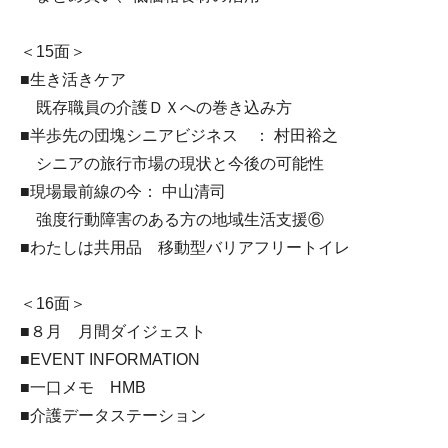
＜15面＞
■生き活きケア
既存職員の介護ＤＸへの巻き込み方
■半歩先の団塊シニアビジネス ： 村田裕之
シニアの旅行市場の現状と今後の可能性
■現場最前線の今： 中山清司
強度行動障害のある方の地域生活支援⑥
■わたしは共用品 移動型バリアフリートイレ
＜16面＞
■８月 月間ダイジェスト
■EVENT INFORMATION
■一口メモ HMB
■介護データステーション