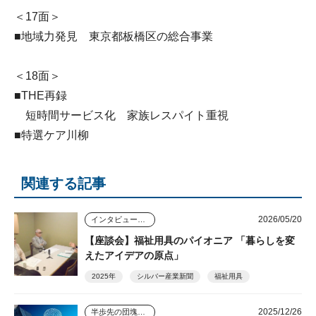
＜17面＞
■地域力発見 東京都板橋区の総合事業
＜18面＞
■THE再録
短時間サービス化 家族レスパイト重視
■特選ケア川柳
関連する記事
2026/05/20
インタビュー・座談会
【座談会】福祉用具のパイオニア 「暮らしを変
えたアイデアの原点」
2025年
シルバー産業新聞
福祉用具
2025/12/26
半歩先の団塊シニアビジネス