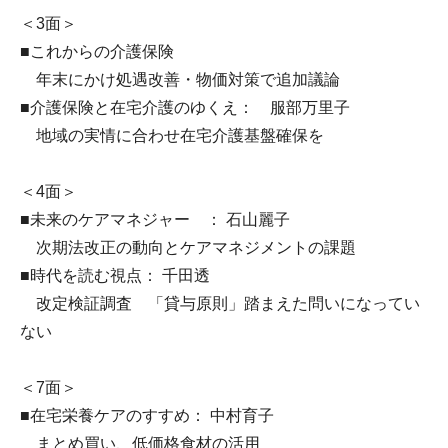
＜3面＞
■これからの介護保険
年末にかけ処遇改善・物価対策で追加議論
■介護保険と在宅介護のゆくえ： 服部万里子
地域の実情に合わせ在宅介護基盤確保を
＜4面＞
■未来のケアマネジャー ： 石山麗子
次期法改正の動向とケアマネジメントの課題
■時代を読む視点： 千田透
改定検証調査 「貸与原則」踏まえた問いになってい
ない
＜7面＞
■在宅栄養ケアのすすめ： 中村育子
まとめ買い、低価格食材の活用