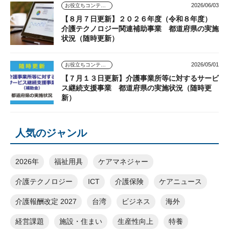
2026/06/03
お役立ちコンテンツ
【８月７日更新】２０２６年度（令和８年度）
介護テクノロジー関連補助事業 都道府県の実施
状況（随時更新）
2026/05/01
お役立ちコンテンツ
【７月１３日更新】介護事業所等に対するサービ
ス継続支援事業 都道府県の実施状況（随時更
新）
人気のジャンル
2026年
福祉用具
ケアマネジャー
介護テクノロジー
ICT
介護保険
ケアニュース
介護報酬改定 2027
台湾
ビジネス
海外
経営課題
施設・住まい
生産性向上
特養