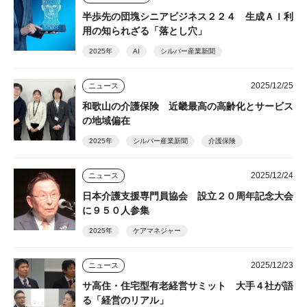
半歩先の団塊シニアビジネス２２４ 生成ＡＩ利
用の知られざる「落とし穴」
2025年
AI
シルバー産業新聞
2025/12/25
ニュース
和歌山の介護保険 近畿最高の高齢化とサービス
の地域偏在
2025年
シルバー産業新聞
介護保険
2025/12/24
ニュース
日本介護支援専門員協会 設立２０周年記念大会
に９５０人参集
2025年
ケアマネジャー
2025/12/23
ニュース
サ高住・住宅型有老経営サミット 大手４社が語
る「経営のリアル」