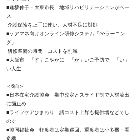
■逢坂伸子・大東市長 地域リハビリテーションがベー
ス
介護保険を上手に使い、人材不足に対処
■ケアマネ向けオンライン研修システム「eeラーニン
グ」
研修準備の時間・コストを削減
■大阪市 「す」こやかに 「か」いご予防で 「い」
い人生
＜6面＞
■日本在宅介護協会 期中改定とスライド制で人材流出
に歯止め
■ライフケアひまわり 諸コスト上昇も提供増などでし
のぐ
■協同福祉会 軽度者は定期巡回、重度者は小多機・看
多機