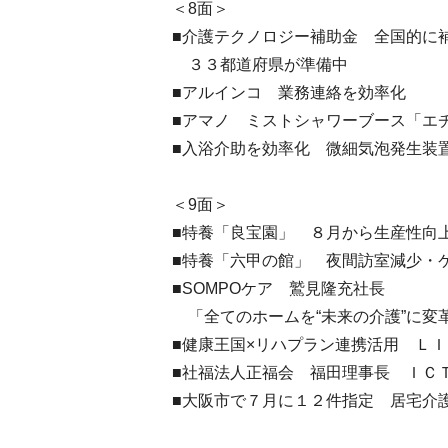
＜8面＞
■介護テクノロジー補助金 全国的に
３３都道府県が準備中
■アルインコ 業務連絡を効率化
■アマノ ミストシャワーブース「エ
■入浴介助を効率化 微細気泡発生装
＜9面＞
■特養「良宝園」 ８月から生産性向
■特養「六甲の館」 夜間訪室減少・
■SOMPOケア 鷲見隆充社長
「全てのホームを“未来の介護”に変
■健康王国×リハプラン連携活用 Ｌ
■社福法人正福会 福田理事長 ＩＣ
■大阪市で７月に１２件指定 居宅介