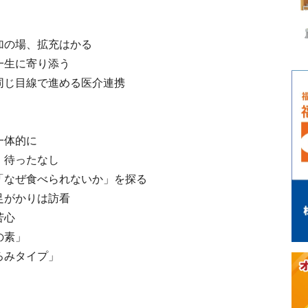
加の場、拡充はかる
一生に寄り添う
同じ目線で進める医介連携
一体的に
、待ったなし
「なぜ食べられないか」を探る
足がかりは訪看
苦心
の素」
ろみタイプ」