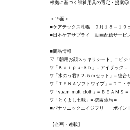
根拠に基づく福祉用具の選定・提案⑤
＜15面＞
■ケアテックス札幌 ９月１８～１９
■日本ケアサプライ 動画配信サービ
■商品情報
▽「朝用お顔スッキリシート」= ピジョ
▽「Ｋｅｉｐｕ-Ｓｂ」= アイザック =
▽「水のう君β ２.５ｍセット」= 総合
▽「ＴＥＮＡソフトワイプ」= ユニ・チ
▽「yuami multi cloth」= ＢＥＡＭＳ =
▽「とくよし七味」= 徳吉薬局 =
■パナソニックエイジフリー ポイン
【企画・連載】