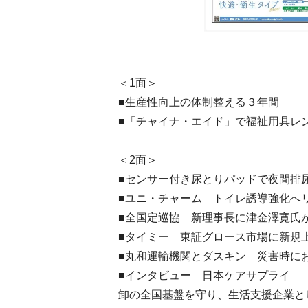
＜1面＞
■生産性向上の体制整える３年間
■「チャイナ・エイド」で福祉用具レ
＜2面＞
■センサー付き尿とりパッドで夜間排
■ユニ・チャーム トイレ誘導強化へ
■全国定巡協 新理事長に津金澤寛氏
■タイミー 東証グロース市場に新規
■丸和運輸機関とダスキン 災害時に
■インタビュー 日本ケアサプライ
卸の全国基盤を守り、生活支援企業と