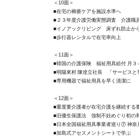
＜10面＞
■在宅の褥瘡ケアを施設水準へ
■２３年度介護労働実態調査 介護職員
■イノアックリビング 床ずれ防止か
■歩行器レンタルで在宅率向上
＜11面＞
■韓国の介護保険 福祉用具給付 月
■明陽來村 陳逹立社長 「サービス
■専用機器で福祉用具を早く清潔に
＜12面＞
■重度要介護者が在宅介護を継続する
■旧優生保護法 強制不妊めぐり初の
■日本全国福祉用具事業者巡り⑦ 神奈
■加島式アセスメントシートで学ぶ