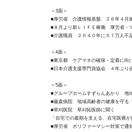
＜3面＞
■厚労省 介護情報基盤、２６年４月
■８月より新ＬＩＦＥ稼働 厚労省・
■介護職員 ２０４０年に５７万人不
＜4面＞
■東京都 ケアマネの確保・定着に向
■日本介護支援専門員協会 ４年ぶり
＜5面＞
■グループホームすずらんあかり 地
■藤森病院 地域高齢者の健康を守る
■草刈医院 草刈拓医師に聞く
「自宅での最期を支える、在宅医療が
■厚労省 ポリファーマシー対策で通