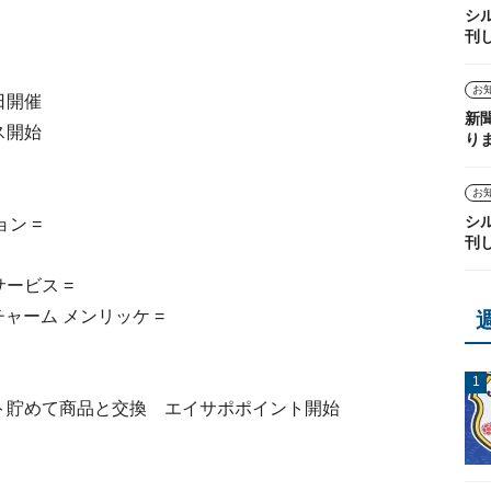
シ
刊
お
日開催
新
ス開始
り
お
シ
ン =
刊
サービス =
ャーム メンリッケ =
ト貯めて商品と交換 エイサポポイント開始