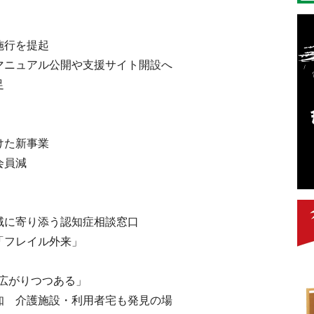
施行を提起
マニュアル公開や支援サイト開設へ
足
けた新事業
会員減
域に寄り添う認知症相談窓口
「フレイル外来」
広がりつつある」
知 介護施設・利用者宅も発見の場