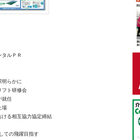
ンタルＰＲ
尿明らかに
リフト研修会
が就任
上場
おける相互協力協定締結
しての飛躍目指す