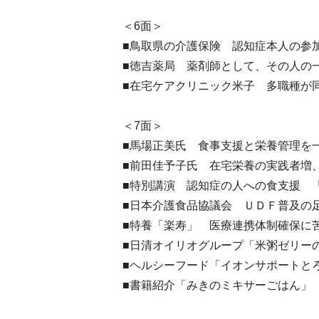
＜6面＞
■鳥取県の介護保険 認知症本人の参
■徳吉薬局 薬剤師として、その人の
■在宅ケアクリニック米子 多職種が
＜7面＞
■馬場正美氏 食事支援と栄養管理を
■前田佳予子氏 在宅栄養の実践者増
■特別講演 認知症の人への食支援 
■日本介護食品協議会 ＵＤＦ普及の
■特養「楽寿」 医療連携体制確保に
■日清オイリオグループ「米粥ゼリー
■ヘルシーフード「イオンサポートと
■書籍紹介「みきのミキサーごはん」