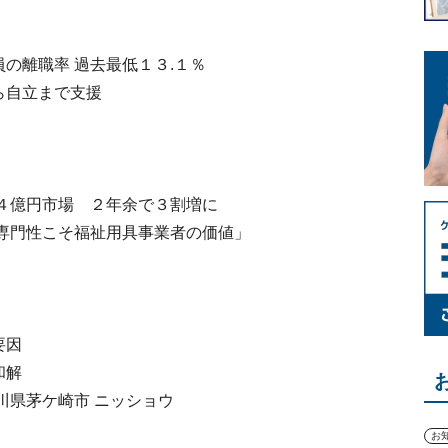
の離職率 過去最低１３.１％
ら自立まで支援
３４億円市場 ２年余で３割増に
と専門性こそ福祉用具事業者の価値」
要因
和解
川県茅ケ崎市 ニッショウ
お