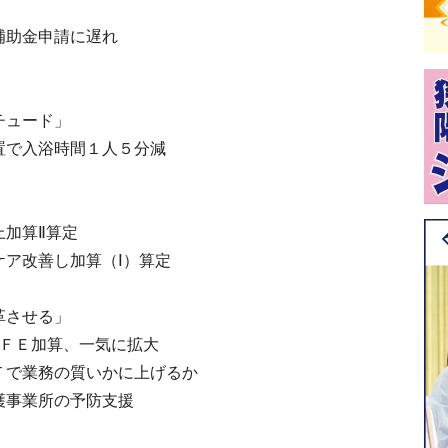
補助金申請に遅れ
チュード」
置で入浴時間１人５分減
上加算Ⅱ算定
ケア改善し加算（Ⅰ）算定
革させる」
ＩＦＥ加算、一気に拡大
Ｔで業務の質いかに上げるか
護事業所の予防支援