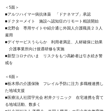
＜5面＞
■アルツハイマー病抗体薬 「ドナネマブ」承認
■ドクターメイト 施設へ認知症のリモート相談開始
■北野会 専用サイトや紹介通じ外国人介護職員２３人
雇用
■デイサービスうららか 利用者満足、人材確保に効果
介護事業所向け接遇研修を実施
■新型コロナのいま リスクをもつ高齢者は引き続き警
戒を
＜6面＞
■栃木県の介護保険 フレイル予防に注力 多職種連携し
た地域支援
■医療法人社団宇光会 村井クリニック 在宅連携を育て
る地域活動、数多く