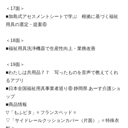
＜17面＞
■加島式アセスメントシートで学ぶ 根拠に基づく福祉
用具の選定・提案⑥
＜18面＞
■福祉用具洗浄機器で生産性向上・業務改善
＜19面＞
■わたしは共用品７７ 写ったものを音声で教えてくれ
るアプリ
■日本全国福祉用具事業者巡り⑧ 静岡県 あーす介護ショ
ップ
■商品情報
▽「もふピタ」= フランスベッド =
▽「サイドレールクッションカバー（片面）」= 特殊衣