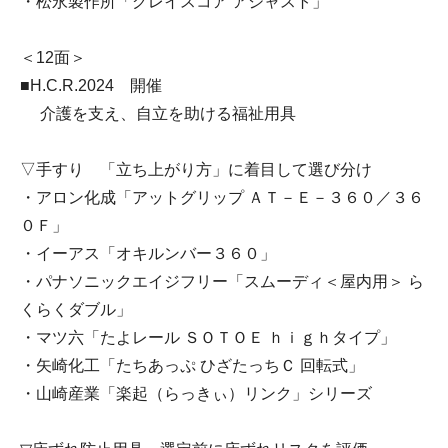
・松永製作所「グレイスコア アジャスト」
＜12面＞
■H.C.R.2024 開催
介護を支え、自立を助ける福祉用具
▽手すり 「立ち上がり方」に着目して選び分け
・アロン化成「アットグリップ ＡＴ－Ｅ－３６０／３６
０Ｆ」
・イーアス「オキルンバー３６０」
・パナソニックエイジフリー「スムーディ＜屋内用＞ ら
くらくダブル」
・マツ六「たよレール ＳＯＴＯＥ ｈｉｇｈタイプ」
・矢崎化工「たちあっぷ ひざたっちＣ 回転式」
・山崎産業「楽起（らっきぃ）リンク」シリーズ