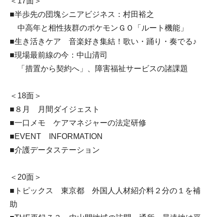
＜17面＞
■半歩先の団塊シニアビジネス：村田裕之
中高年と相性抜群のポケモンＧＯ「ルート機能」
■生き活きケア 音楽好き集結！歌い・踊り・奏でる♪
■現場最前線の今：中山清司
「措置から契約へ」、障害福祉サービスの諸課題
＜18面＞
■８月 月間ダイジェスト
■一口メモ ケアマネジャーの法定研修
■EVENT INFORMATION
■介護データステーション
＜20面＞
■トピックス 東京都 外国人人材紹介料２分の１を補
助