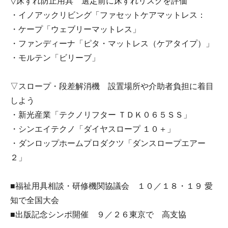
▽床ずれ防止用具 選定前に床ずれリスクを評価
・イノアックリビング「ファセットケアマットレス：
・ケープ「ウェブリーマットレス」
・ファンディーナ「ピタ・マットレス（ケアタイプ）」
・モルテン「ビリーブ」
▽スロープ・段差解消機 設置場所や介助者負担に着目
しよう
・新光産業「テクノリフター ＴＤＫ０６５ＳＳ」
・シンエイテクノ「ダイヤスロープ １０＋」
・ダンロップホームプロダクツ「ダンスロープエアー
２」
■福祉用具相談・研修機関協議会 １０／１８・１９ 愛
知で全国大会
■出版記念シンポ開催 ９／２６東京で 高支協