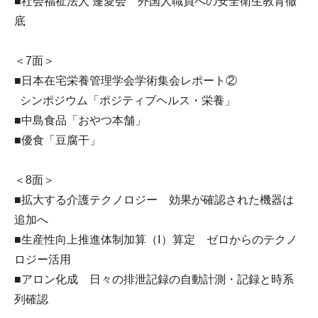
■社会福祉法人 蓬愛会 外国人職員への安全衛生教育徹
底
＜7面＞
■日本在宅栄養管理学会学術集会レポート②
シンポジウム「ポジティブヘルス・栄養」
■中島食品「おやつ本舗」
■優食「豆腐干」
＜8面＞
■拡大する介護テクノロジー 効果が確認された機器は
追加へ
■生産性向上推進体制加算（Ⅰ）算定 ゼロからのテクノ
ロジー活用
■アロン化成 日々の排泄記録の自動計測・記録と時系
列確認