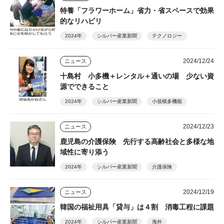
特養「フラワーホーム」省力・省スペースで効果
的なリハビリ
2024年
シルバー産業新聞
テクノロジー
2024/12/24
ニュース
十島村 小多機＋レンタル＋通いの場 少ない資
源でできること
2024年
シルバー産業新聞
小規模多機能
2024/12/23
ニュース
鹿児島の介護保険 先行する高齢社会と多様な地
域性に寄り添う
2024年
シルバー産業新聞
介護保険
2024/12/19
ニュース
韓国の福祉用具「貸与」は４割 消毒工程に課題
2024年
シルバー産業新聞
海外