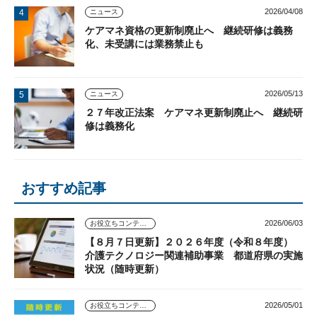
2026/04/08
ニュース
ケアマネ資格の更新制廃止へ 継続研修は義務
化、未受講には業務禁止も
2026/05/13
ニュース
２７年改正法案 ケアマネ更新制廃止へ 継続研
修は義務化
おすすめ記事
2026/06/03
お役立ちコンテンツ
【８月７日更新】２０２６年度（令和８年度）
介護テクノロジー関連補助事業 都道府県の実施
状況（随時更新）
2026/05/01
お役立ちコンテンツ