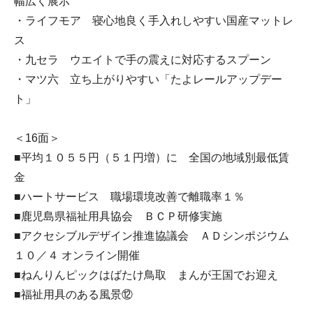
幅広く展示
・ライフモア 寝心地良く手入れしやすい国産マットレ
ス
・九セラ ウエイトで手の震えに対応するスプーン
・マツ六 立ち上がりやすい「たよレールアップデー
ト」
＜16面＞
■平均１０５５円（５１円増）に 全国の地域別最低賃
金
■ハートサービス 職場環境改善で離職率１％
■鹿児島県福祉用具協会 ＢＣＰ研修実施
■アクセシブルデザイン推進協議会 ＡＤシンポジウム
１０／４ オンライン開催
■ねんりんピックはばたけ鳥取 まんが王国でお迎え
■福祉用具のある風景⑫