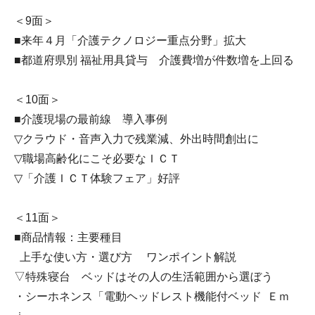
＜9面＞
■来年４月「介護テクノロジー重点分野」拡大
■都道府県別 福祉用具貸与 介護費増が件数増を上回る
＜10面＞
■介護現場の最前線 導入事例
▽クラウド・音声入力で残業減、外出時間創出に
▽職場高齢化にこそ必要なＩＣＴ
▽「介護ＩＣＴ体験フェア」好評
＜11面＞
■商品情報：主要種目
上手な使い方・選び方 ワンポイント解説
▽特殊寝台 ベッドはその人の生活範囲から選ぼう
・シーホネンス「電動ヘッドレスト機能付ベッド Ｅｍ