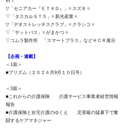
料 =
▽「セニアカー『ＥＴ４Ｄ』」= スズキ =
▽「タスカルＳＴ５」= 新光産業 =
▽「デオストレッチスクラブ」= クラシコ =
▽「サットバス」= がまかつ =
▽コムラ製作所 「スマートプラス」などＨＣＲ展示
【企画・連載】
＜1面＞
■プリズム（２０２４月9月１０日号）
＜3面＞
■これからの介護保険 介護サービス事業者経営情報
報告
■介護保険と在宅介護のゆくえ 災害級の猛暑下で奮
闘するケアマネジャー