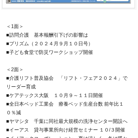
＜1面＞
■訪問介護 基本報酬引下げの影響は
■プリズム（２０２４月９月１０日号）
■子ども食堂で防災ワークショップ開催
＜2面＞
■介護リフト普及協会 「リフト・フェア２０２４」で
リーダー育成
■ケアテックス大阪 １０月９～１１日開催
■全日本ベッド工業会 療養ベッド生産台数 前年比１
０％減
■ヤマシタ 千葉に同社最大規模の洗浄センター開設へ
■イーアス 貸与事業所向け経営セミナー １０/３開催