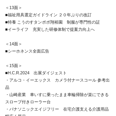
＜13面＞
■福祉用具選定ガイドライン ２０年ぶりの改訂
■特養 こうのすタンポポ翔裕園 制服が専門性の証
■イーライフ 充実した研修体制で提案力向上へ
＜14面＞
■シーホネンス全面広告
＜15面＞
■H.C.R.2024 出展ダイジェスト
・アルコ・イーエックス カメラ付ナースコール 参考出
品
・山崎産業 車いすに乗ったまま車輪掃除が楽にできる
スロープ付きローラー台
・パナソニックエイジフリー 在宅介護支える介護用品