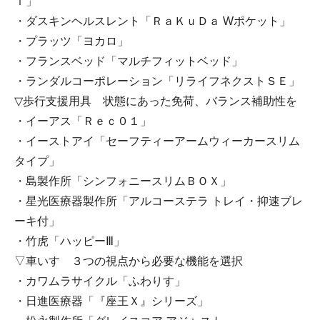
ｉ」
・ダスキンヘルスレント「ＲａＫｕＤａ Wポケット」
・プラッツ「ヨカロ」
・フランスベッド「マルチフィットベッド」
・ランダルコーポレーション「リライフネクストＳＥ」
▽歩行支援用具 状態にあった免荷、バランス補助性を
・イーアス「Ｒｅｃ０１」
・イーストアイ「セーフティーアームウィーカースリム
タイプ」
・島製作所「シンフォニースリムＢＯＸ」
・星光医療器製作所「アルコーステラ トレイ・抑速ブレ
ーキ付」
・竹虎「ハッピーⅢ」
▽車いす ３つの視点から必要な機能を選択
・カワムラサイクル「ふわりす」
・日進医療器「『座王Ｘ』シリーズ」