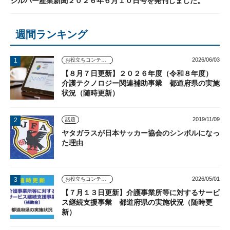
シルバー産業新聞２０２６年６月１０日号を発刊しました。
週間ランキング
2026/06/03
お役立ちコンテンツ
【８月７日更新】２０２６年度（令和８年度）
介護テクノロジー関連補助事業 都道府県の実施
状況（随時更新）
2019/11/09
話題
ヤタガラスが日本サッカー協会のシンボルになっ
た理由
2026/05/01
お役立ちコンテンツ
【７月１３日更新】介護事業所等に対するサービ
ス継続支援事業 都道府県の実施状況（随時更
新）