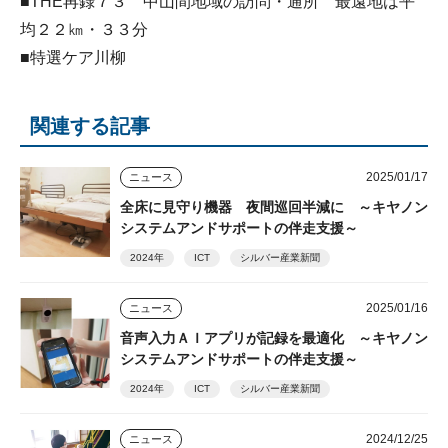
■THE再録７３ 中山間地域の訪問・通所 最遠地は平
均２２㎞・３３分
■特選ケア川柳
関連する記事
2025/01/17
ニュース
全床に見守り機器 夜間巡回半減に ～キヤノン
システムアンドサポートの伴走支援～
2024年
ICT
シルバー産業新聞
2025/01/16
ニュース
音声入力ＡＩアプリが記録を最適化 ～キヤノン
システムアンドサポートの伴走支援～
2024年
ICT
シルバー産業新聞
2024/12/25
ニュース