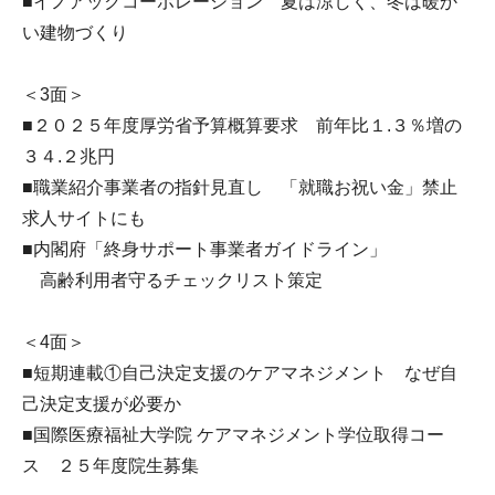
■イノアックコーポレーション 夏は涼しく、冬は暖か
い建物づくり
＜3面＞
■２０２５年度厚労省予算概算要求 前年比１.３％増の
３４.２兆円
■職業紹介事業者の指針見直し 「就職お祝い金」禁止
求人サイトにも
■内閣府「終身サポート事業者ガイドライン」
高齢利用者守るチェックリスト策定
＜4面＞
■短期連載①自己決定支援のケアマネジメント なぜ自
己決定支援が必要か
■国際医療福祉大学院 ケアマネジメント学位取得コー
ス ２５年度院生募集