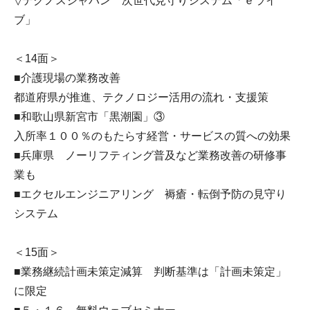
▽テクノスジャパン 次世代見守りシステム「ｅライ
ブ」
＜14面＞
■介護現場の業務改善
都道府県が推進、テクノロジー活用の流れ・支援策
■和歌山県新宮市「黒潮園」③
入所率１００％のもたらす経営・サービスの質への効果
■兵庫県 ノーリフティング普及など業務改善の研修事
業も
■エクセルエンジニアリング 褥瘡・転倒予防の見守り
システム
＜15面＞
■業務継続計画未策定減算 判断基準は「計画未策定」
に限定