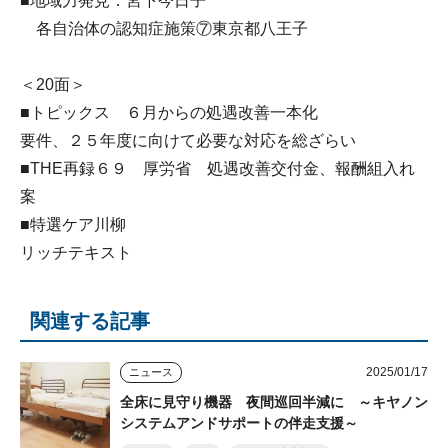
■地域力発見：宮下今日子
各自治体の認知症施策⑦東京都八王子
＜20面＞
■トピックス ６月からの処遇改善一本化
要件、２５年度に向けて必要な対応を総ざらい
■THE再録６９ 厚労省 処遇改善交付金、報酬組入れ
案
■特選ケア川柳
リッチテキスト
関連する記事
2025/01/17
ニュース
全床に見守り機器 夜間巡回半減に ～キヤノン
システムアンドサポートの伴走支援～