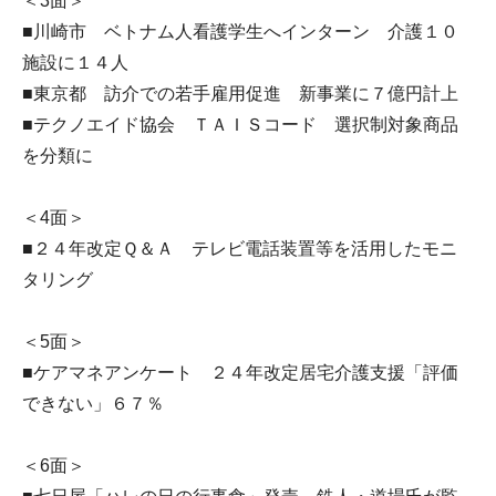
＜3面＞
■川崎市 ベトナム人看護学生へインターン 介護１０
施設に１４人
■東京都 訪介での若手雇用促進 新事業に７億円計上
■テクノエイド協会 ＴＡＩＳコード 選択制対象商品
を分類に
＜4面＞
■２４年改定Ｑ＆Ａ テレビ電話装置等を活用したモニ
タリング
＜5面＞
■ケアマネアンケート ２４年改定居宅介護支援「評価
できない」６７％
＜6面＞