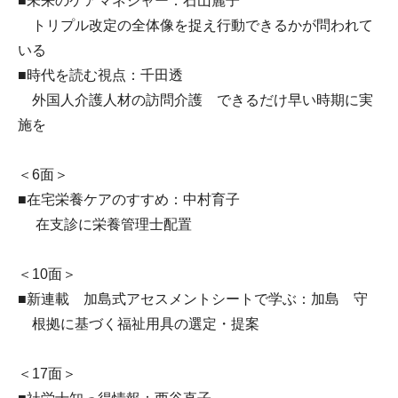
■未来のケアマネジャー：石山麗子
トリプル改定の全体像を捉え行動できるかが問われて
いる
■時代を読む視点：千田透
外国人介護人材の訪問介護 できるだけ早い時期に実
施を
＜6面＞
■在宅栄養ケアのすすめ：中村育子
在支診に栄養管理士配置
＜10面＞
■新連載 加島式アセスメントシートで学ぶ：加島 守
根拠に基づく福祉用具の選定・提案
＜17面＞