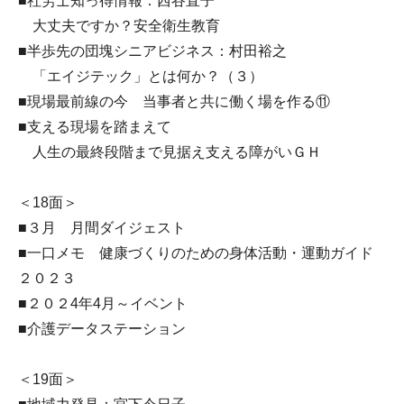
■社労士知っ得情報：西谷直子
大丈夫ですか？安全衛生教育
■半歩先の団塊シニアビジネス：村田裕之
「エイジテック」とは何か？（３）
■現場最前線の今 当事者と共に働く場を作る⑪
■支える現場を踏まえて
人生の最終段階まで見据え支える障がいＧＨ
＜18面＞
■３月 月間ダイジェスト
■一口メモ 健康づくりのための身体活動・運動ガイド
２０２３
■２０２4年4月～イベント
■介護データステーション
＜19面＞