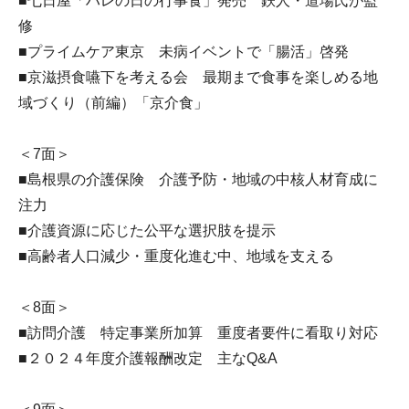
■七日屋「ハレの日の行事食」発売 鉄人・道場氏が監
修
■プライムケア東京 未病イベントで「腸活」啓発
■京滋摂食嚥下を考える会 最期まで食事を楽しめる地
域づくり（前編）「京介食」
＜7面＞
■島根県の介護保険 介護予防・地域の中核人材育成に
注力
■介護資源に応じた公平な選択肢を提示
■高齢者人口減少・重度化進む中、地域を支える
＜8面＞
■訪問介護 特定事業所加算 重度者要件に看取り対応
■２０２４年度介護報酬改定 主なQ&A