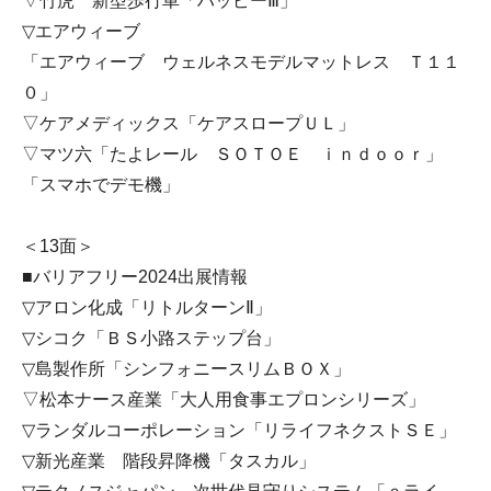
▽竹虎 新型歩行車「ハッピーⅢ」
▽エアウィーブ
「エアウィーブ ウェルネスモデルマットレス Ｔ１１
０」
▽ケアメディックス「ケアスロープＵＬ」
▽マツ六「たよレール ＳＯＴＯＥ ｉｎｄｏｏｒ」
「スマホでデモ機」
＜13面＞
■バリアフリー2024出展情報
▽アロン化成「リトルターンⅡ」
▽シコク「ＢＳ小路ステップ台」
▽島製作所「シンフォニースリムＢＯＸ」
▽松本ナース産業「大人用食事エプロンシリーズ」
▽ランダルコーポレーション「リライフネクストＳＥ」
▽新光産業 階段昇降機「タスカル」