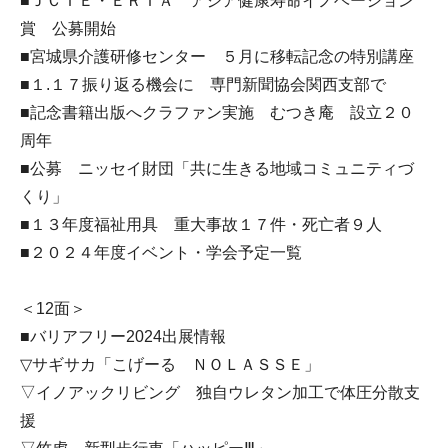
■ＪＣＩＥ・ＥＲＩＡ アジア健康寿命イノベーション
賞 公募開始
■宮城県介護研修センター ５月に移転記念の特別講座
■１.１７振り返る機会に 専門新聞協会関西支部で
■記念書籍出版へクラファン実施 むつき庵 設立２０
周年
■公募 ニッセイ財団「共に生きる地域コミュニティづ
くり」
■１３年度福祉用具 重大事故１７件・死亡者９人
■２０２４年度イベント・学会予定一覧
＜12面＞
■バリアフリー2024出展情報
▽サギサカ「こげーる ＮＯＬＡＳＳＥ」
▽イノアックリビング 独自ウレタン加工で体圧分散支
援