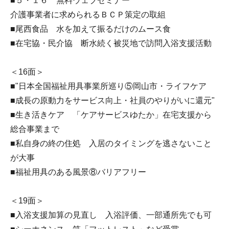
■５・１６ 無料ウェブセミナー
介護事業者に求められるＢＣＰ策定の取組
■尾西食品 水を加えて振るだけのムース食
■在宅協・民介協 断水続く被災地で訪問入浴支援活動
＜16面＞
■"日本全国福祉用具事業所巡り⑤岡山市・ライフケア
■成長の原動力をサービス向上・社員のやりがいに還元"
■生き活きケア 「ケアサービスゆたか」在宅支援から
総合事業まで
■私自身の終の住処 入居のタイミングを逃さないこと
が大事
■福祉用具のある風景⑧バリアフリー
＜19面＞
■入浴支援加算の見直し 入浴評価、一部通所先でも可