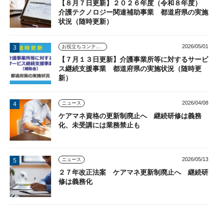
【８月７日更新】２０２６年度（令和８年度）
介護テクノロジー関連補助事業 都道府県の実施
状況（随時更新）
2026/05/01
お役立ちコンテンツ
【７月１３日更新】介護事業所等に対するサービ
ス継続支援事業 都道府県の実施状況（随時更
新）
2026/04/08
ニュース
ケアマネ資格の更新制廃止へ 継続研修は義務
化、未受講には業務禁止も
2026/05/13
ニュース
２７年改正法案 ケアマネ更新制廃止へ 継続研
修は義務化