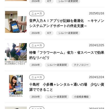
2024年
ICT
シルバー産業新聞
2025/01/16
ニュース
音声入力ＡＩアプリが記録を最適化 ～キヤノン
システムアンドサポートの伴走支援～
2024年
ICT
シルバー産業新聞
2024/12/25
ニュース
特養「フラワーホーム」省力・省スペースで効果
的なリハビリ
2024年
シルバー産業新聞
テクノロジー
2024/12/24
ニュース
十島村 小多機＋レンタル＋通いの場 少ない資
源でできること
2024年
シルバー産業新聞
小規模多機能