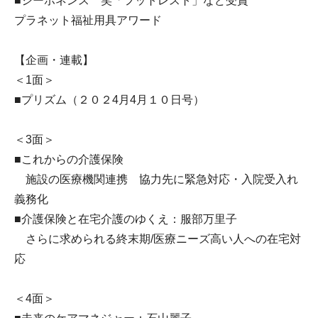
■シーホネンス 笑「フットレスト」など受賞
プラネット福祉用具アワード
【企画・連載】
＜1面＞
■プリズム（２０２4月4月１０日号）
＜3面＞
■これからの介護保険
施設の医療機関連携 協力先に緊急対応・入院受入れ
義務化
■介護保険と在宅介護のゆくえ：服部万里子
さらに求められる終末期/医療ニーズ高い人への在宅対
応
＜4面＞