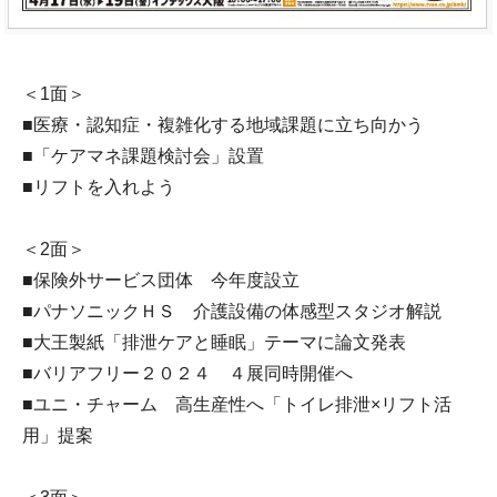
＜1面＞
■医療・認知症・複雑化する地域課題に立ち向かう
■「ケアマネ課題検討会」設置
■リフトを入れよう
＜2面＞
■保険外サービス団体 今年度設立
■パナソニックＨＳ 介護設備の体感型スタジオ解説
■大王製紙「排泄ケアと睡眠」テーマに論文発表
■バリアフリー２０２４ ４展同時開催へ
■ユニ・チャーム 高生産性へ「トイレ排泄×リフト活
用」提案