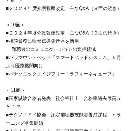
＜9面＞
■２０２４年度介護報酬改定 主なQ&A（８面の続き）
＜10面＞
■２０２４年度介護報酬改定 主なQ&A（９面の続き）
■相談業務に軟骨伝導集音器を活用
難聴者のコミュニケーションの負担軽減
■パラマウントベッド「スマートベッドシステム」６月
より医療機関向け
■パナソニックエイジフリー「ラフィーネキューブ」
＜11面＞
■国家試験合格者発表 社会福祉士 合格率過去最高５
８.１％
■テクノエイド協会 認定補聴器技能者養成課程 ｅラ
ーニング募集開始