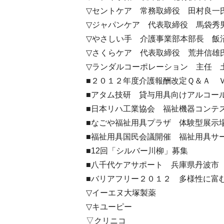
▽セントケア 常務取締役 田村良一
▽ジャパンケア 代表取締役 馬袋秀
▽やさしい手 介護事業部本部長 飯
▽さくらケア 代表取締役 荒井信雄
▽ランダルコーポレーション 主任 
■２０１２年度介護報酬改定Ｑ＆Ａ Ｖ
■アタム技研 貸与用具向けアルコー
■日本リハ工業協会 福祉機器コンテ
■なごや福祉用具プラザ 体験型展示
■福祉用具国民会議開催 福祉用具サ
■12回「シルバー川柳」募集
■八千代ケアサポート 兵庫県丹波市
■バリアフリー２０１２ 多様性に富
▽イーエヌ大塚製薬
▽キユーピー
▽クリニコ