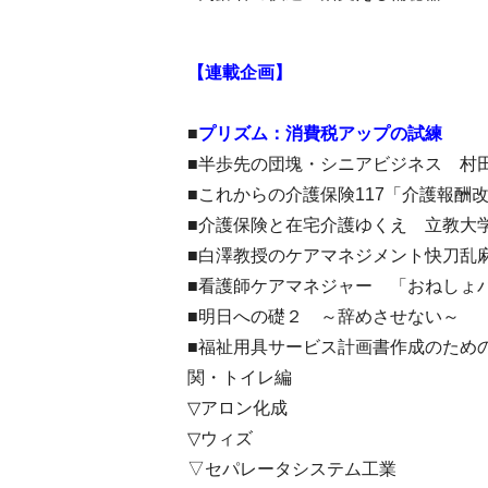
【連載企画】
■
プリズム：消費税アップの試練
■半歩先の団塊・シニアビジネス 村
■これからの介護保険117「介護報酬
■介護保険と在宅介護ゆくえ 立教大
■白澤教授のケアマネジメント快刀乱
■看護師ケアマネジャー 「おねしょ
■明日への礎２ ～辞めさせない～
■福祉用具サービス計画書作成のため
関・トイレ編
▽アロン化成
▽ウィズ
▽セパレータシステム工業