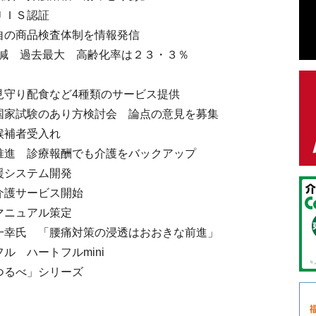
ＪＩＳ認証
自の商品検査体制を情報発信
0人減 過去最大 高齢化率は２３・３％
見守り配食など4種類のサービス提供
国家試験のあり方検討会 論点の意見を募集
候補者受入れ
推進 診療報酬でも介護をバックアップ
援システム開発
介護サービス開始
マニュアル策定
一幸氏 「腰痛対策の浸透はおおきな前進」
ル ハートフルmini
つるべ」シリーズ