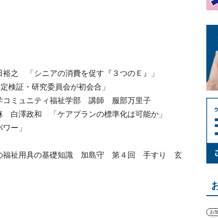
田裕之 「シニアの消費を促す『３つのＥ』」
改定検証・研究委員会が初会合」
学コミュニティ福祉学部 講師 服部万里子
麻 白澤政和 「ケアプランの標準化は可能か」
パワー」
の福祉用具の基礎知識 加島守 第４回 手すり 玄
お