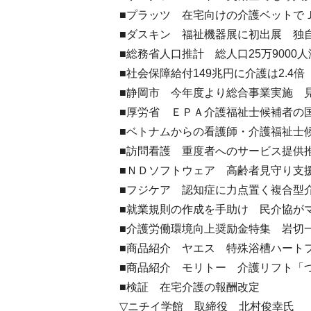
■プラッツ 在宅向けの介護ベットで
■ダスキン 福祉機器展に初出展 独
■総務省人口推計 総人口25万900
■社会保障給付149兆円に介護は2.4倍
■静岡市 今年度より総合事業実施 
■厚労省 ＥＰＡ介護福祉士候補者の
■ベトナムからの看護師・介護福祉士
■訪問看護 重度者へのサービス提供
■ＮＤソフトウェア 高齢者見守り支
■フジケア 認知症に力点置く複合型
■就業規則の作成を手助け 民介協が
■介護労働環境向上奨励金特集 岩切
■商品紹介 ヤエス 特殊浴槽ハートフ
■商品紹介 モリトー 介護リフト「
■検証 在宅介護の報酬改定
▽ニチイ学館 取締役 北村俊幸氏