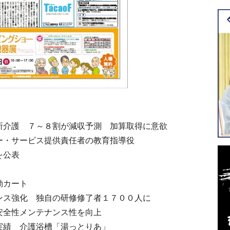
所介護 ７～８割が減収予測 加算取得に意欲
ー・サービス提供責任者の教育指導役
を公表
動カート
ンス強化 独自の研修修了者１７００人に
安全性メンテナンス性を向上
実績 介護浴槽「湯っとりあ」