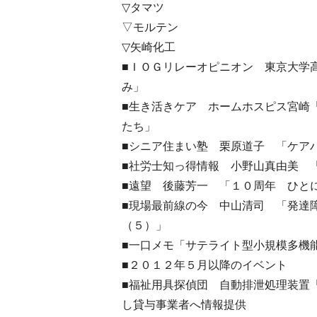
▽タマツ
▽モルテン
▽矢崎化工
■ＩＯＧリレーオピニオン 東京大学
み」
■生き活きケア ホームホスピス宮崎
たち」
■シニア住まい塾 栗原道子 「ケア
■社労士知っ得情報 小野山真由美 
■遠望 後藤芳一 「１０周年 ひと
■現場最前線の今 中山清司 「発達
（５）」
■一口メモ「サテライト型小規模多機
■２０１２年５月以降のイベント
■福祉用具探偵団 自動排泄処理装置
し貸与事業者へ情報提供