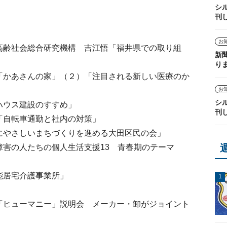
シ
刊
お
高齢社会総合研究機構 吉江悟「福井県での取り組
新
り
「かあさんの家」（２）「注目される新しい医療のか
お
シ
ハウス建設のすすめ」
刊
「自転車通勤と社内の対策」
にやさしいまちづくりを進める大田区民の会」
障害の人たちの個人生活支援13 青春期のテーマ
能居宅介護事業所」
「ヒューマニー」説明会 メーカー・卸がジョイント