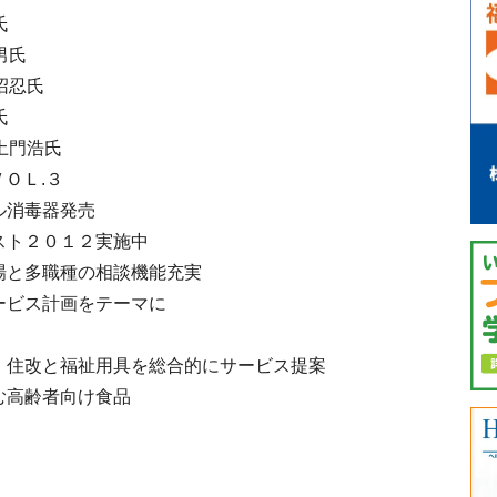
氏
男氏
沼忍氏
氏
土門浩氏
ＯＬ.３
ル消毒器発売
スト２０１２実施中
場と多職種の相談機能充実
ービス計画をテーマに
 住改と福祉用具を総合的にサービス提案
む高齢者向け食品