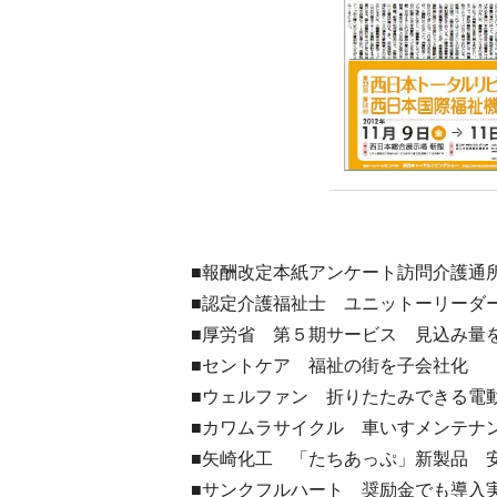
■報酬改定本紙アンケート訪問介護通
■認定介護福祉士 ユニットーリーダ
■厚労省 第５期サービス 見込み量
■セントケア 福祉の街を子会社化
■ウェルファン 折りたたみできる電
■カワムラサイクル 車いすメンテナ
■矢崎化工 「たちあっぷ」新製品 
■サンクフルハート 奨励金でも導入