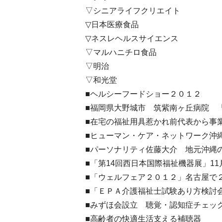
▽シニアライフクリエイト
▽日本医療食品
▽ネスレヘルスサイエンス
▽マルハニチロ食品
▽明治
▽和光堂
■ヘルシーフードショー２０１２
■福岡県大野城市 筑紫南ヶ丘病院 
■在宅の福祉用具惹かれ前代表から事
■ヒューマン・ケア・ネットワーク沖
■パーソナリティ佐藤大介 地元沖縄
■「第14回西日本国際福祉機器展」1
■「ウェルフェア２０１２」名古屋で
■「ＥＰＡ介護福祉士試験あり方検討
■みずほ会設立 聴覚・認知症チェッ
■高齢者の快適生活支える補聴器