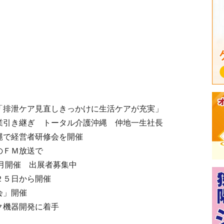
「排泄ケア見直しきっかけに生活ケアが充実」
業引き継ぎ トータル介護沖縄 仲地一生社長
縄で経営者研修会を開催
のＦＭ放送で
1月開催 出展者募集中
２５日から開催
会」開催
ク機器開発に着手