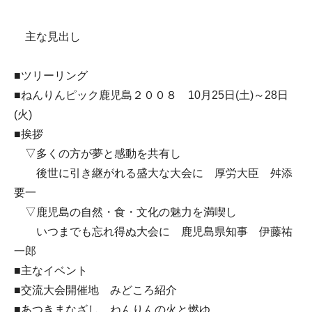
主な見出し
■ツリーリング
■ねんりんピック鹿児島２００８ 10月25日(土)～28日
(火)
■挨拶
▽多くの方が夢と感動を共有し
後世に引き継がれる盛大な大会に 厚労大臣 舛添
要一
▽鹿児島の自然・食・文化の魅力を満喫し
いつまでも忘れ得ぬ大会に 鹿児島県知事 伊藤祐
一郎
■主なイベント
■交流大会開催地 みどころ紹介
■あつきまなざし ねんりんの火と燃ゆ