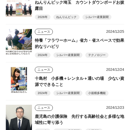
ねんりんピック埼玉 カウントダウンボードお披
露目
2026年
ねんりんピック
シルバー産業新聞
2024/12/25
ニュース
特養「フラワーホーム」省力・省スペースで効果
的なリハビリ
2024年
シルバー産業新聞
テクノロジー
2024/12/24
ニュース
十島村 小多機＋レンタル＋通いの場 少ない資
源でできること
2024年
シルバー産業新聞
小規模多機能
2024/12/23
ニュース
鹿児島の介護保険 先行する高齢社会と多様な地
域性に寄り添う