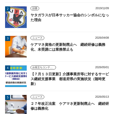
2019/11/09
話題
ヤタガラスが日本サッカー協会のシンボルになっ
た理由
2026/04/08
ニュース
ケアマネ資格の更新制廃止へ 継続研修は義務
化、未受講には業務禁止も
2026/05/01
お役立ちコンテンツ
【７月１３日更新】介護事業所等に対するサービ
ス継続支援事業 都道府県の実施状況（随時更
新）
2026/05/13
ニュース
２７年改正法案 ケアマネ更新制廃止へ 継続研
修は義務化