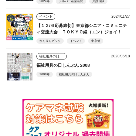
2024年
シルバー産業新聞
介護保険
2024/11/27
イベント
【１２/６応募締切】東京都シニア・コミュニテ
ィ交流大会 ＴＯＫＹＯ縁（エン）ジョイ！
ねんりんピック
イベント
東京都
2020/06/18
福祉用具の日しんぶん
福祉用具の日しんぶん 2008
2008年
福祉用具の日しんぶん