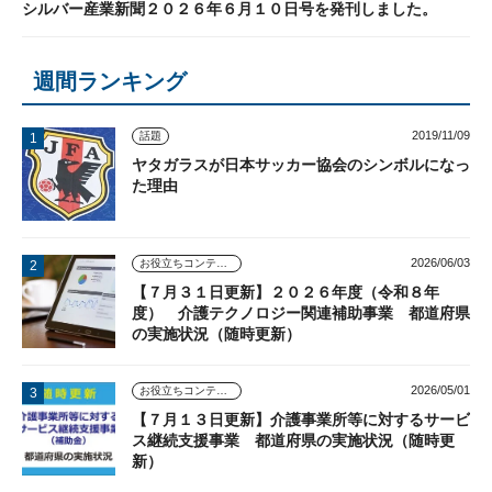
シルバー産業新聞２０２６年６月１０日号を発刊しました。
週間ランキング
2019/11/09
話題
ヤタガラスが日本サッカー協会のシンボルになっ
た理由
2026/06/03
お役立ちコンテンツ
【７月３１日更新】２０２６年度（令和８年
度） 介護テクノロジー関連補助事業 都道府県
の実施状況（随時更新）
2026/05/01
お役立ちコンテンツ
【７月１３日更新】介護事業所等に対するサービ
ス継続支援事業 都道府県の実施状況（随時更
新）