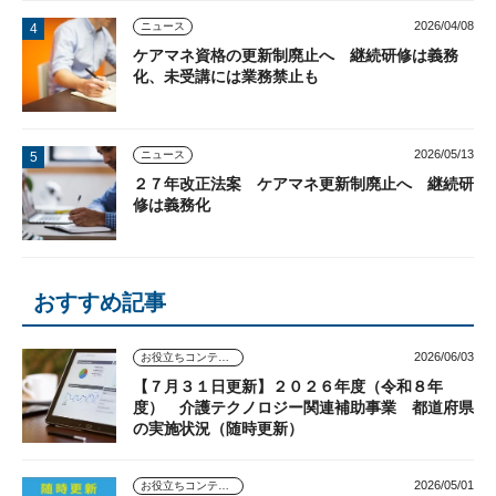
2026/04/08
ニュース
ケアマネ資格の更新制廃止へ 継続研修は義務
化、未受講には業務禁止も
2026/05/13
ニュース
２７年改正法案 ケアマネ更新制廃止へ 継続研
修は義務化
おすすめ記事
2026/06/03
お役立ちコンテンツ
【７月３１日更新】２０２６年度（令和８年
度） 介護テクノロジー関連補助事業 都道府県
の実施状況（随時更新）
2026/05/01
お役立ちコンテンツ