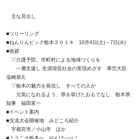
主な見出し
■ツリーリング
■ねんりんピック栃木２０１４ 10月4日(土)～7日(火)
■挨拶
▽介護予防、市町村による地域づくりを
一層支援し 生涯現役社会の実現めざす 厚労大臣
塩崎恭久
▽栃木の魅力を発信し すべての人が
元気になれるよう、県を挙げたおもてなし 栃木県
知事 福田富一
■イベント案内
■交流大会開催地 みどころ紹介
宇都宮市／小山市 ほか
■ようこそ栃木へ がんばっぺ！