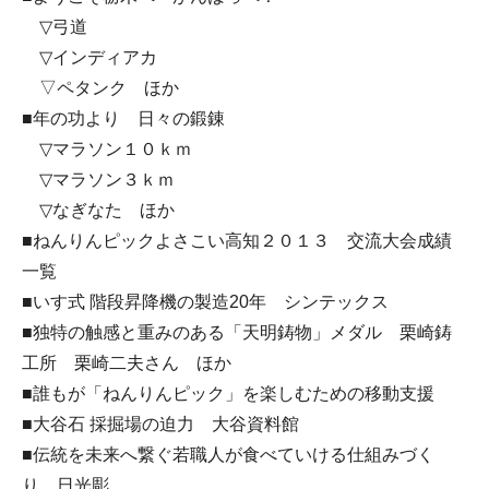
▽弓道
▽インディアカ
▽ペタンク ほか
■年の功より 日々の鍛錬
▽マラソン１０ｋｍ
▽マラソン３ｋｍ
▽なぎなた ほか
■ねんりんピックよさこい高知２０１３ 交流大会成績
一覧
■いす式 階段昇降機の製造20年 シンテックス
■独特の触感と重みのある「天明鋳物」メダル 栗崎鋳
工所 栗崎二夫さん ほか
■誰もが「ねんりんピック」を楽しむための移動支援
■大谷石 採掘場の迫力 大谷資料館
■伝統を未来へ繋ぐ若職人が食べていける仕組みづく
り 日光彫