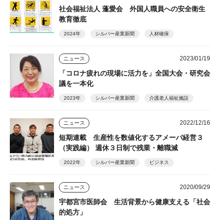
社会福祉法人 蓬愛会 外国人職員への安全衛生
教育徹底
2024年
シルバー産業新聞
人材確保
2023/01/19
ニュース
「コロナ疲れの現場に活力を」全国大会・研究会
議を一本化
2023年
シルバー産業新聞
介護老人福祉施設
2022/12/16
ニュース
短期連載 生産性を数値化するアメーバ経営３
（実践編） 週休３日制で残業・離職減
2022年
シルバー産業新聞
ビジネス
2020/09/29
ニュース
宇都宮市医師会 生活背景から健康支える「社会
的処方」