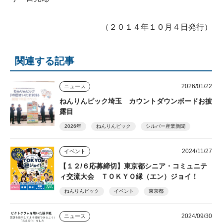
（２０１４年１０月４日発行）
関連する記事
2026/01/22
ニュース
ねんりんピック埼玉 カウントダウンボードお披
露目
2026年
ねんりんピック
シルバー産業新聞
2024/11/27
イベント
【１２/６応募締切】東京都シニア・コミュニテ
ィ交流大会 ＴＯＫＹＯ縁（エン）ジョイ！
ねんりんピック
イベント
東京都
2024/09/30
ニュース