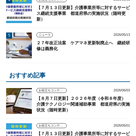
【７月１３日更新】介護事業所等に対するサービ
ス継続支援事業 都道府県の実施状況（随時更
新）
2026/05/13
ニュース
２７年改正法案 ケアマネ更新制廃止へ 継続研
修は義務化
おすすめ記事
2026/06/03
お役立ちコンテンツ
【８月７日更新】２０２６年度（令和８年度）
介護テクノロジー関連補助事業 都道府県の実施
状況（随時更新）
2026/05/01
お役立ちコンテンツ
【７月１３日更新】介護事業所等に対するサービ