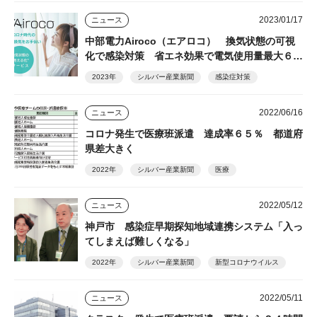
2023/01/17
ニュース
中部電力Airoco（エアロコ） 換気状態の可視
化で感染対策 省エネ効果で電気使用量最大６割
削減
2023年
シルバー産業新聞
感染症対策
2022/06/16
ニュース
コロナ発生で医療班派遣 達成率６５％ 都道府
県差大きく
2022年
シルバー産業新聞
医療
2022/05/12
ニュース
神戸市 感染症早期探知地域連携システム「入っ
てしまえば難しくなる」
2022年
シルバー産業新聞
新型コロナウイルス
2022/05/11
ニュース