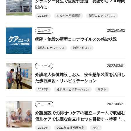
クラスター発生で医療班派遣 要請から２４時間
以内に
2022年
シルバー産業新聞
新型コロナウイルス
2022/05/02
ニュース
病院・施設の新型コロナウイルスの感染状況
新型コロナウイルス
施設・住まい
2022/03/01
ニュース
介護老人保健施設しおん 安全懸架装置を活用し
た歩行練習・リハビリテーション
2022年
通所リハビリテーション
リフト
2021/06/21
ニュース
介護施設での排せつケアの確立～チームで取組む
個別ケアで快適な自立排せつを目指す～特養「味
酒野ていれぎ荘」×ユニ・チャーム メンリッケ
2021年
2021年介護報酬改定
ケア