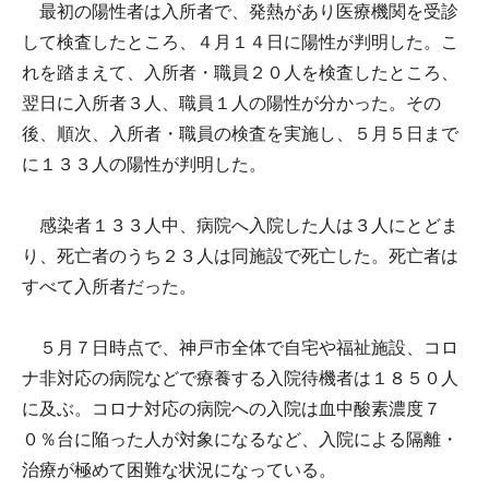
最初の陽性者は入所者で、発熱があり医療機関を受診
して検査したところ、４月１４日に陽性が判明した。こ
れを踏まえて、入所者・職員２０人を検査したところ、
翌日に入所者３人、職員１人の陽性が分かった。その
後、順次、入所者・職員の検査を実施し、５月５日まで
に１３３人の陽性が判明した。
感染者１３３人中、病院へ入院した人は３人にとどま
り、死亡者のうち２３人は同施設で死亡した。死亡者は
すべて入所者だった。
５月７日時点で、神戸市全体で自宅や福祉施設、コロ
ナ非対応の病院などで療養する入院待機者は１８５０人
に及ぶ。コロナ対応の病院への入院は血中酸素濃度７
０％台に陥った人が対象になるなど、入院による隔離・
治療が極めて困難な状況になっている。