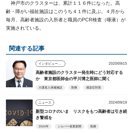
神戸市のクラスターは、累計１１６件になった。高
齢・障がい福祉施設はこのうち４１件に及ぶ。４月から
毎月、高齢者施設の入所者と職員のPCR検査（唾液）が
実施されている。
関連する記事
2020/09/15
インタビュー・座談会
高齢者施設のクラスター発生時にどう対応する
か 東京都医師会の平川博之医師に聞く
介護老人保健施設
医療
感染症対策
2024/09/19
ニュース
新型コロナのいま リスクをもつ高齢者は引き続
き警戒を
2024年
シルバー産業新聞
医療