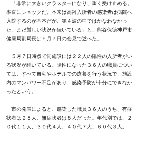
「非常に大きいクラスターになり、重く受け止める。
率直にショックだ。本来は高齢入所者の感染者は病院へ
入院するのが基本だが、第４波の中ではかなわなかっ
た。まだ厳しい状況が続いている」と、熊谷保徳神戸市
健康局副局長は５月７日の会見で述べた。
５月７日時点で同施設には２２人の陽性の入所者がい
る状況が続いている。陽性になった３６人の職員につい
ては、すべて自宅やホテルでの療養を行う状況で、施設
内のマンパワー不足があり、感染予防が十分にできなか
ったという。
市の発表によると、感染した職員３６人のうち、有症
状者は２８人、無症状者は８人だった。年代別では、２
０代１１人、３０代４人、４０代７人、６０代３人。