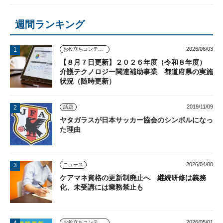
週間ランキング
2026/06/03
お役立ちコンテンツ
【８月７日更新】２０２６年度（令和８年度）
介護テクノロジー関連補助事業 都道府県の実施
状況（随時更新）
2019/11/09
話題
ヤタガラスが日本サッカー協会のシンボルになっ
た理由
2026/04/08
ニュース
ケアマネ資格の更新制廃止へ 継続研修は義務
化、未受講には業務禁止も
2026/05/01
お役立ちコンテンツ