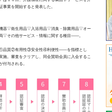
証事業を開始すると発表した。
機器▽衛生用品▽入浴用品▽消臭・除菌用品▽オー
両▽その他サービス・情報に関する種目――。
①品質②有用性③安全性④利便性――を指標とし
実施。審査をクリアし、同会賛助会員に入会するこ
が付与される。