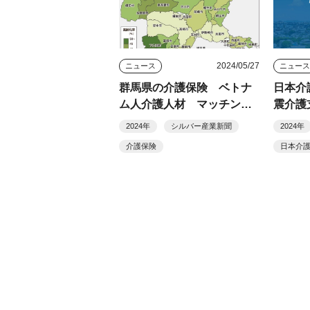
2024/05/27
ニュース
ニュー
群馬県の介護保険 ベトナ
日本介
ム人介護人材 マッチング
震介護
段階から県支援
国か
2024年
シルバー産業新聞
2024年
介護保険
日本介