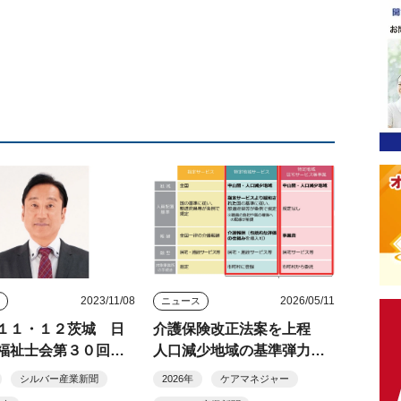
2023/11/08
2026/05/11
ス
ニュース
１１・１２茨城 日
介護保険改正法案を上程
福祉士会第３０回全
人口減少地域の基準弾力
化、訪問介護「定額報酬」
シルバー産業新聞
2026年
ケアマネジャー
など