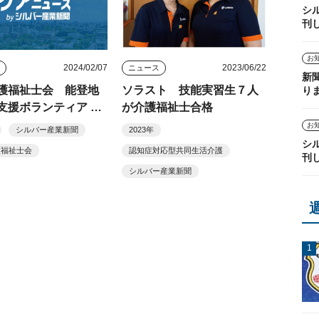
シ
刊
お
2024/02/07
2023/06/22
ス
ニュース
新
護福祉士会 能登地
ソラスト 技能実習生７人
り
支援ボランティア 全
が介護福祉士合格
ら募集
お
シルバー産業新聞
2023年
シ
護福祉士会
認知症対応型共同生活介護
刊
シルバー産業新聞