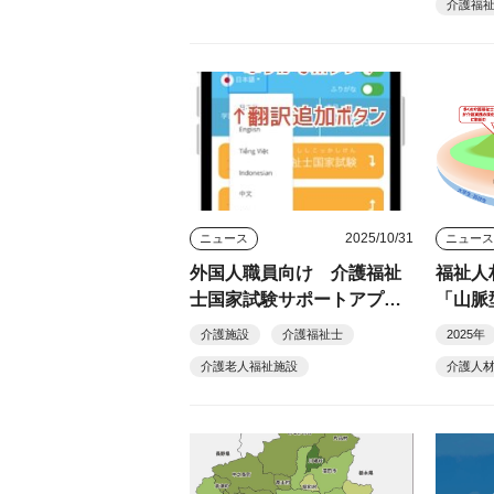
介護福
2025/10/31
ニュース
ニュー
外国人職員向け 介護福祉
福祉人
士国家試験サポートアプ
「山脈
リ 申込受付中 全国老施協
モデル
介護施設
介護福祉士
2025年
介護老人福祉施設
介護人