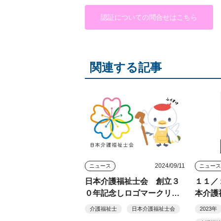
認証についての問合せはこちら
関連する記事
2024/09/11
ニュース
ニュー
日本介護福祉士会 創立３
１１／
０年記念しロゴマークリニ
本介護
ューアル
国大会
介護福祉士
日本介護福祉士会
2023年