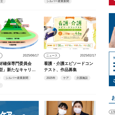
祉士
シルバー産業新聞
2025/06/17
2025/02/17
ス
ニュース
材確保専門委員会
看護・介護エピソードコン
型」新たなキャリア
テスト、作品募集
促進へ
シルバー産業新聞
2025年
ケア
介護施設
材
お