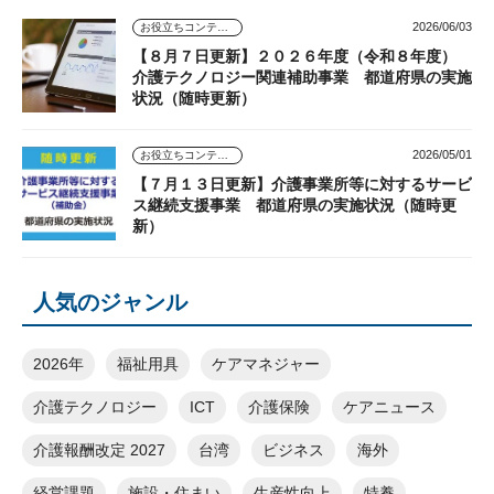
2026/06/03
お役立ちコンテンツ
【８月７日更新】２０２６年度（令和８年度）
介護テクノロジー関連補助事業 都道府県の実施
状況（随時更新）
2026/05/01
お役立ちコンテンツ
【７月１３日更新】介護事業所等に対するサービ
ス継続支援事業 都道府県の実施状況（随時更
新）
人気のジャンル
2026年
福祉用具
ケアマネジャー
介護テクノロジー
ICT
介護保険
ケアニュース
介護報酬改定 2027
台湾
ビジネス
海外
経営課題
施設・住まい
生産性向上
特養