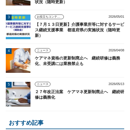
状況（随時更新）
2026/05/01
お役立ちコンテンツ
【７月１３日更新】介護事業所等に対するサービ
ス継続支援事業 都道府県の実施状況（随時更
新）
2026/04/08
ニュース
ケアマネ資格の更新制廃止へ 継続研修は義務
化、未受講には業務禁止も
2026/05/13
ニュース
２７年改正法案 ケアマネ更新制廃止へ 継続研
修は義務化
おすすめ記事