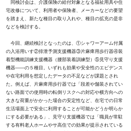
同検討会は、介護保険の給付対象となる福祉用具や住
宅改修について、利用者や保険者、メーカーなどの要望
を踏まえ、新たな種目の取り入れや、種目の拡充の是非
などを検討する。
今回、継続検討となったのは、①シャワーアーム付属
の入浴用いす②排泄予測支援機器③片麻痺用歩行器④装
着型機能訓練支援機器（腰部装着訓練型）⑤見守り支援
機器――の５種目。いずれも効果や安全性のエビデンス
や在宅利用を想定したデータの不足などが課題とされ
た。例えば、片麻痺用歩行器では「段差や舗装されてい
ない路面での使用時の転倒リスクへの対応や横方向への
大きな荷重がかかった場合の安定性など、在宅での日常
生活場面上で安全に利用することが可能かどうか明らか
にする必要がある」、見守り支援機器では「職員が常駐
する有料老人ホームやサ高住での効果が提示されている