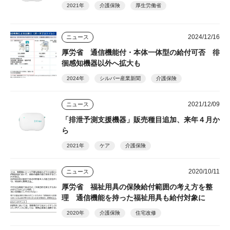
2021年
介護保険
厚生労働省
2024/12/16
ニュース
厚労省 通信機能付・本体一体型の給付可否 徘
徊感知機器以外へ拡大も
2024年
シルバー産業新聞
介護保険
2021/12/09
ニュース
「排泄予測支援機器」販売種目追加、来年４月か
ら
2021年
ケア
介護保険
2020/10/11
ニュース
厚労省 福祉用具の保険給付範囲の考え方を整
理 通信機能を持った福祉用具も給付対象に
2020年
介護保険
住宅改修