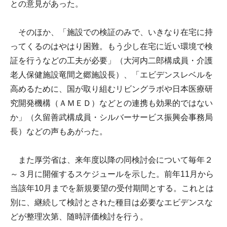
との意見があった。
そのほか、「施設での検証のみで、いきなり在宅に持
ってくるのはやはり困難。もう少し在宅に近い環境で検
証を行うなどの工夫が必要」（大河内二郎構成員・介護
老人保健施設竜間之郷施設長）、「エビデンスレベルを
高めるために、国が取り組むリビングラボや日本医療研
究開発機構（ＡＭＥＤ）などとの連携も効果的ではない
か」（久留善武構成員・シルバーサービス振興会事務局
長）などの声もあがった。
また厚労省は、来年度以降の同検討会について毎年２
～３月に開催するスケジュールを示した。前年11月から
当該年10月までを新規要望の受付期間とする。これとは
別に、継続して検討とされた種目は必要なエビデンスな
どが整理次第、随時評価検討を行う。