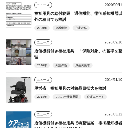
2020/09/11
ニュース
福祉用具の給付範囲 通信機能、徘徊感知機器以
外の種目でも検討
2020年
介護保険
住宅改修
2020/09/10
ニュース
通信機能付き福祉用具 「保険対象」の基準を整
理
2020年
介護保険
厚生労働省
2014/11/10
ニュース
厚労省 福祉用具の対象品目拡大を検討
2014年
シルバー産業新聞
介護ロボット
2026/03/12
ニュース
通信機能付き福祉用具で再整理案 徘徊感知機器