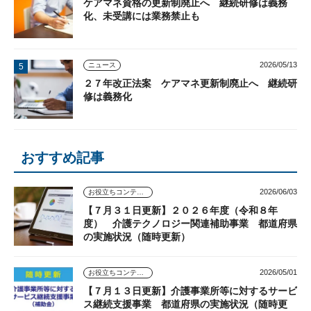
ケアマネ資格の更新制廃止へ 継続研修は義務
化、未受講には業務禁止も
2026/05/13
ニュース
２７年改正法案 ケアマネ更新制廃止へ 継続研
修は義務化
おすすめ記事
2026/06/03
お役立ちコンテンツ
【７月３１日更新】２０２６年度（令和８年
度） 介護テクノロジー関連補助事業 都道府県
の実施状況（随時更新）
2026/05/01
お役立ちコンテンツ
【７月１３日更新】介護事業所等に対するサービ
ス継続支援事業 都道府県の実施状況（随時更