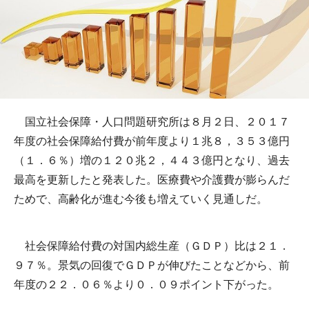
国立社会保障・人口問題研究所は８月２日、２０１７
年度の社会保障給付費が前年度より１兆８，３５３億円
（１．６％）増の１２０兆２，４４３億円となり、過去
最高を更新したと発表した。医療費や介護費が膨らんだ
ためで、高齢化が進む今後も増えていく見通しだ。
社会保障給付費の対国内総生産（ＧＤＰ）比は２１．
９７％。景気の回復でＧＤＰが伸びたことなどから、前
年度の２２．０６％より０．０９ポイント下がった。