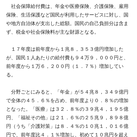
社会保障給付費は、年金や医療保険、介護保険、雇用
保険、生活保護など国民が利用したサービスに対し、国
や地方自治体が支出した総額。国民の自己負担分は含ま
ず、税金や社会保険料が主な財源となる。
１７年度は前年度から１兆８，３５３億円増加した
が、国民１人あたりの給付費も９４万９，０００円と、
前年度から１万６，２００円（１．７％）増加してい
る。
分野ごとにみると、「年金」が５４兆８，３４９億円
で全体の４５．６％を占め、前年度より０．８％の増加
となった。「医療」は３２．８％の３９兆４，１９５億
円、「福祉その他」は２１．６％の２５兆９，８９８億
円（うち「介護対策」は８．４％の１０兆１，０１６億
円で、前年度比４．１％増加し、初めて１０兆円を超え