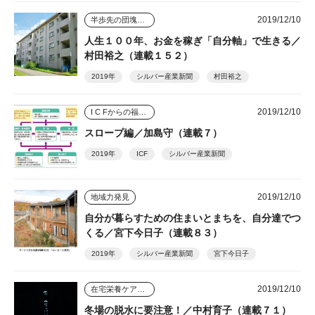
2019/12/10
半歩先の団塊シニアビジネス
人生１００年、お金を稼ぎ「自分軸」で生きる／
村田裕之（連載１５２）
2019年
シルバー産業新聞
村田裕之
2019/12/10
I C Fからの福祉用具アプローチ
スロープ編／加島守（連載７）
2019年
ICF
シルバー産業新聞
2019/12/10
地域力発見
自分が暮らすための住まいとまちを、自分達でつ
くる／宮下今日子（連載８３）
2019年
シルバー産業新聞
宮下今日子
2019/12/10
在宅栄養ケアのすすめ
冬場の脱水に要注意！／中村育子（連載７１）