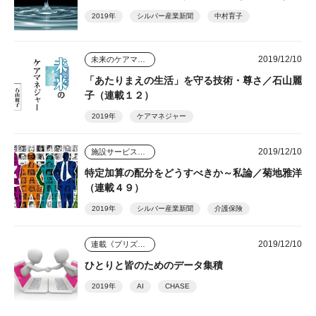
2019年
シルバー産業新聞
中村育子
2019/12/10
未来のケアマネジャー
「あたりまえの生活」を守る技術・尊さ／石山麗
子（連載１２）
2019年
ケアマネジャー
2019/12/10
施設サービスはどう変わっていくのか
特定加算の配分をどうすべきか～私論／菊地雅洋
（連載４９）
2019年
シルバー産業新聞
介護保険
2019/12/10
連載《プリズム》
ひとりと皆のためのデータ集積
2019年
AI
CHASE