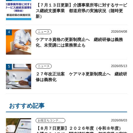
【７月１３日更新】介護事業所等に対するサービ
ス継続支援事業 都道府県の実施状況（随時更
新）
2026/04/08
ニュース
ケアマネ資格の更新制廃止へ 継続研修は義務
化、未受講には業務禁止も
2026/05/13
ニュース
２７年改正法案 ケアマネ更新制廃止へ 継続研
修は義務化
おすすめ記事
2026/06/03
お役立ちコンテンツ
【８月７日更新】２０２６年度（令和８年度）