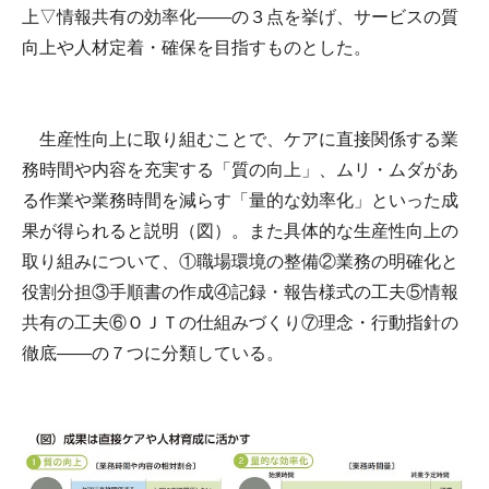
上▽情報共有の効率化――の３点を挙げ、サービスの質
向上や人材定着・確保を目指すものとした。
生産性向上に取り組むことで、ケアに直接関係する業
務時間や内容を充実する「質の向上」、ムリ・ムダがあ
る作業や業務時間を減らす「量的な効率化」といった成
果が得られると説明（図）。また具体的な生産性向上の
取り組みについて、①職場環境の整備②業務の明確化と
役割分担③手順書の作成④記録・報告様式の工夫⑤情報
共有の工夫⑥ＯＪＴの仕組みづくり⑦理念・行動指針の
徹底――の７つに分類している。