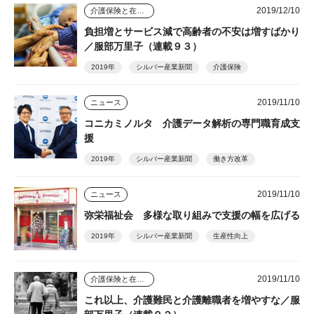
2019/12/10
介護保険と在宅介護のゆくえ
負担増とサービス減で高齢者の不安は増すばかり
／服部万里子（連載９３）
2019年
シルバー産業新聞
介護保険
2019/11/10
ニュース
コニカミノルタ 介護データ解析の専門職育成支
援
2019年
シルバー産業新聞
働き方改革
2019/11/10
ニュース
弥栄福祉会 多様な取り組みで支援の幅を広げる
2019年
シルバー産業新聞
生産性向上
2019/11/10
介護保険と在宅介護のゆくえ
これ以上、介護難民と介護離職者を増やすな／服