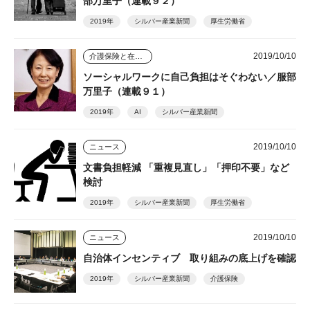
部万里子（連載９２）
2019年
シルバー産業新聞
厚生労働省
2019/10/10
介護保険と在宅介護のゆくえ
ソーシャルワークに自己負担はそぐわない／服部
万里子（連載９１）
2019年
AI
シルバー産業新聞
2019/10/10
ニュース
文書負担軽減 「重複見直し」「押印不要」など
検討
2019年
シルバー産業新聞
厚生労働省
2019/10/10
ニュース
自治体インセンティブ 取り組みの底上げを確認
2019年
シルバー産業新聞
介護保険