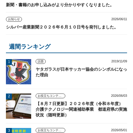
新聞・書籍のお申し込みがより分かりやすくなりました。
2026/06/11
お知らせ
シルバー産業新聞２０２６年６月１０日号を発刊しました。
週間ランキング
2019/11/09
話題
ヤタガラスが日本サッカー協会のシンボルになっ
た理由
2026/06/03
お役立ちコンテンツ
【８月７日更新】２０２６年度（令和８年度）
介護テクノロジー関連補助事業 都道府県の実施
状況（随時更新）
2026/05/01
お役立ちコンテンツ