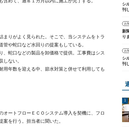
も含めて、通常１カ月以内に施工が完了する。
シ
刊
お
新
り
詰まりがよく見られた。そこで、当システムをトラ
道管や蛇口など水回りの提案もしている。
お
り、蛇口などの製品を卸価格で提供。工事費はシス
シ
収しない。
刊
耐用年数を迎える中、節水対策と併せて利用しても
のオートフローＥＣＯシステム導入を契機に、フロ
提案を行う。担当者に聞いた。