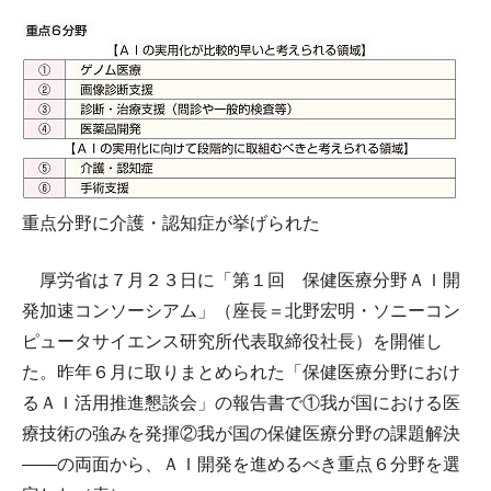
重点分野に介護・認知症が挙げられた
厚労省は７月２３日に「第１回 保健医療分野ＡＩ開
発加速コンソーシアム」（座長＝北野宏明・ソニーコン
ピュータサイエンス研究所代表取締役社長）を開催し
た。昨年６月に取りまとめられた「保健医療分野におけ
るＡＩ活用推進懇談会」の報告書で①我が国における医
療技術の強みを発揮②我が国の保健医療分野の課題解決
――の両面から、ＡＩ開発を進めるべき重点６分野を選