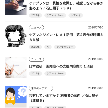
ケアプランは一貫性を意識し、確認しながら書き
進めよう／石山麗子（３９）
2022年
ケアマネジャー
ケアマネ
2020/07/10
ニュース
ケアマネジメントにＡＩ活用 第２表作成時間３
８％減
2020年
AI
ケアマネジャー
2019/06/10
ニュース
日本総研 認知症ヘの支援内容案５１項目
2019年
ケアマネジャー
2019/06/10
未来のケアマネジャー
共有していますか？ 利用者の意向 ／石山麗子
（連載６）
2019年
ケアマネジャー