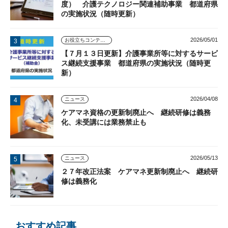
度） 介護テクノロジー関連補助事業 都道府県
の実施状況（随時更新）
2026/05/01
お役立ちコンテンツ
【７月１３日更新】介護事業所等に対するサービ
ス継続支援事業 都道府県の実施状況（随時更
新）
2026/04/08
ニュース
ケアマネ資格の更新制廃止へ 継続研修は義務
化、未受講には業務禁止も
2026/05/13
ニュース
２７年改正法案 ケアマネ更新制廃止へ 継続研
修は義務化
おすすめ記事