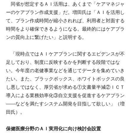
同省が想定するＡＩ活用は、あくまで「ケアマネジャ
ーのケアプラン作成支援」だ。増田氏は「ＡＩを活用し
て、プラン作成時間が縮小されれば、利用者と対面する
時間をより確保できるようになる。最終的にはケアプラ
ンの質向上に繋げたい」と説明する。
「現時点ではＡＩケアプランに関するエビデンスが不
足しており、制度に反映するかを判断する段階ではな
い。今年度の老健事業などを通じてデータを集めていき
たい。また、ブラックボックス、ホワイトボックスの良
し悪しではなく、厚労省が求める①文書量半減②ＩＣＴ
導入による業務効率化③自立支援を促進するケアプラン
――などを満たすシステム開発を目指して欲しい」（増
田氏）。
保健医療分野のＡＩ実用化に向け検討会設置