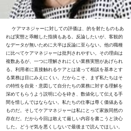
ケアマネジャーに対しての評価は、的を射たものもあ
れば実態と乖離した指摘もある。反論したいが、客観的
なデータが無いために大半は反論に至らない。他の職種
に比べてケアマネジャーは批判されやすい。その理由は
複数あるが、一つに理解されにくい業務実態があげられ
る。利用者に直接触れるケアとは違って相談を基本とす
る業務は目にみえにくい。だからこそ、まず私たちはそ
の特性を自覚・意図して自分たちの業務に対する理解を
深めてもらうよう説明に心を砕き、数値化して伝える手
間を惜しんではならない。私たちの仕事は尊く価値ある
ものだ。そしてケアマネジャーは私にとって家族同然の
存在だ。だから今回は敢えて厳しい内容を書こうと決心
した。どうぞ気を悪くしないで最後まで読んでほしい。