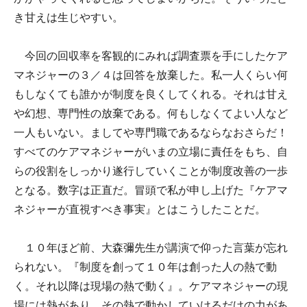
き甘えは生じやすい。
今回の回収率を客観的にみれば調査票を手にしたケア
マネジャーの３／４は回答を放棄した。私一人くらい何
もしなくても誰かが制度を良くしてくれる。それは甘え
や幻想、専門性の放棄である。何もしなくてよい人など
一人もいない。ましてや専門職であるならなおさらだ！
すべてのケアマネジャーがいまの立場に責任をもち、自
らの役割をしっかり遂行していくことが制度改善の一歩
となる。数字は正直だ。冒頭で私が申し上げた『ケアマ
ネジャーが直視すべき事実』とはこうしたことだ。
１０年ほど前、大森彌先生が講演で仰った言葉が忘れ
られない。『制度を創って１０年は創った人の熱で動
く。それ以降は現場の熱で動く』。ケアマネジャーの現
場には熱があり、その熱で動かしていけるだけの力があ