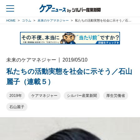
HOME
コラム
未来のケアマネジャー
私たちの活動実態を社会に示そう／石山麗子（連載５）
戻る
未来のケアマネジャー
2019/05/10
私たちの活動実態を社会に示そう／石山
麗子（連載５）
2019年
ケアマネジャー
シルバー産業新聞
厚生労働省
石山麗子